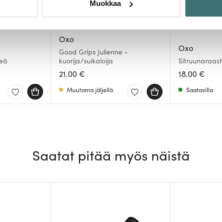
Muokkaa
sen milloin vain evästeilmoituksessa.
mme sisällön ja mainosten räätälöimiseen, sosiaalisen median
Oxo
iseen. Lisäksi jaamme sosiaalisen median, mainosalan ja analy
Oxo
Good Grips Julienne -
, miten käytät sivustoamme. Kumppanimme voivat yhdistää näitä t
reä
kuorija/suikaloija
Sitruunaraast
n kerätty, kun olet käyttänyt heidän palvelujaan.
21.00 €
18.00 €
Muutama jäljellä
Saatavilla
Saatat pitää myös näistä