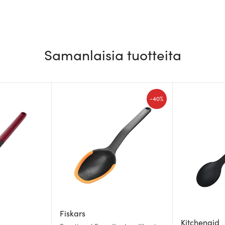
Samanlaisia tuotteita
-
40%
Fiskars
Kitchenaid