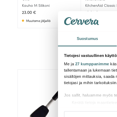
Kauha M Silikoni
KitchenAid Classi
Empire Red
23.00 €
10.91 €
Muutama jäljellä
Muutama jäljellä
Suostumus
Tietojesi vastuullinen käyttö
Me ja
27 kumppanimme
käsi
tallentamaan ja lukemaan tieto
sisältöjen mittauksia, saada 
tietojasi ja mihin tarkoituksiin
Jos sallit, haluamme myös t
Kerätä tietoja maantietee
Tunnistaa laitteesi skan
Lue lisää siitä, miten henkilö