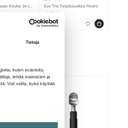
lassic Kauha 34 cm
Eva Trio Tarjoilulusikka Musta
RÅ Kauh
Kauha M
te
16.00 €
22.00 
23.00 
ellä
Saatavilla
Saatav
Muutam
Tietoja
ioita, kuten evästeitä,
ältöjä, tehdä mainosten ja
ä. Voit valita, kuka käyttää
a
aminen)
ossa
. Voit muuttaa