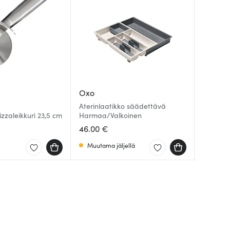
Oxo
Oxo
Oxo
Aterinlaatikko säädettävä
Good Gr
Oxo Siiv
zzaleikkuri 23,5 cm
Harmaa/Valkoinen
cm
Ruostum
46.00 €
32.99 
46.00 
Muutama jäljellä
Saatav
Saatav