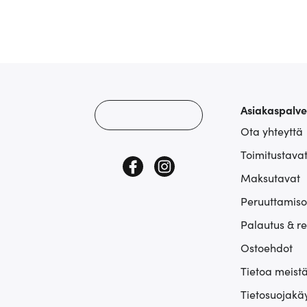
Asiakaspalve
Ota yhteyttä
Toimitustava
Maksutavat
Peruuttamiso
Palautus & r
Ostoehdot
Tietoa meist
Tietosuojakä