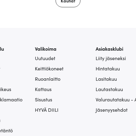
Kauhat
lu
Valikoima
Asiakasklubi
Uutuudet
Liity jäseneksi
t
Keittiökoneet
Hintatakuu
Ruoanlaitto
Lasitakuu
ikeus
Kattaus
Lautastakuu
eklamaatio
Sisustus
Valurautatakuu - 
HYVÄ DIILI
Jäsenyysehdot
ä
ytäntö