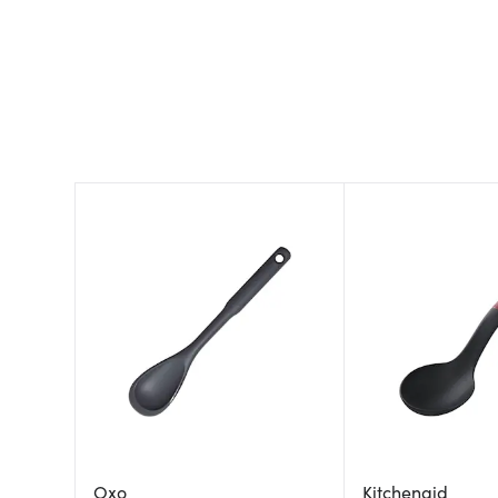
Oxo
Kitchenaid