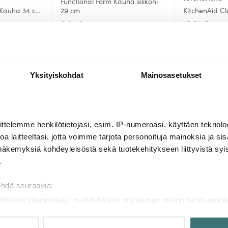
Functional Form Kauha silikoni
c Kauha 34 cm
29 cm
KitchenAid C
porcelain whi
9.01 €
10.91 €
15.00 €
Saatavilla
Muutama jälj
Yksityiskohdat
Mainosasetukset
Lisää samasta sarjasta
ttelemme henkilötietojasi, esim. IP-numeroasi, käyttäen teknolog
a laitteeltasi, jotta voimme tarjota personoituja mainoksia ja sis
näkemyksiä kohdeyleisöstä sekä tuotekehitykseen liittyvistä syist
-
43%
.
ehdä seuraavia:
llisestä sijainnistasi, mahdollisesti muutaman metrin tarkkuudell
naamalla sen ominaispiirteitä aktiivisesti (sormenjäljen muodost
tietojasi käsitellään ja miten voit määrittää asetuksesi
tiedot-osi