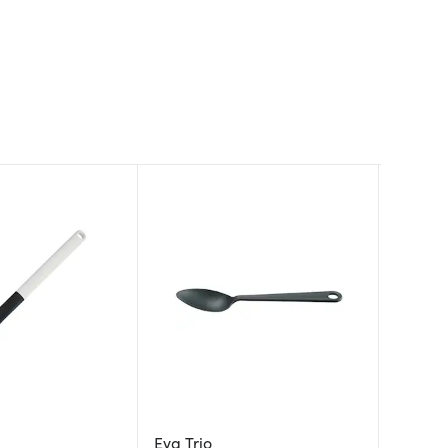
Eva Trio
Rosend
Oxo