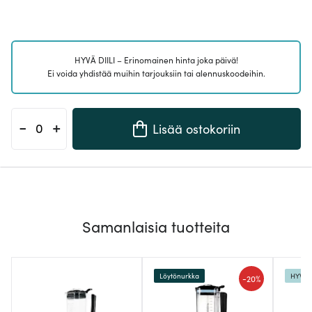
HYVÄ DIILI – Erinomainen hinta joka päivä!
Ei voida yhdistää muihin tarjouksiin tai alennuskoodeihin.
-
+
Lisää ostokoriin
Samanlaisia tuotteita
Löytönurkka
HYVÄ D
-
20%