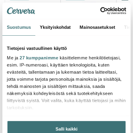
Suostumus
Yksityiskohdat
Mainosasetukset
Tiet
Raw
Raw
Raw
Tietojesi vastuullinen käyttö
High Speed
High Speed
High 
Me ja
27 kumppanimme
käsittelemme henkilötietojasi,
Tehosekoitin X 4,0
Tehosekoitin X1000
Tehose
esim. IP-numeroasi, käyttäen teknologioita, kuten
Turbo 2380 W Musta
Musta
Turbo
294.00 €
197.00 €
256.
evästeitä, tallentamaan ja lukemaan tietoa laitteeltasi,
Muutama jäljellä
Muutama jäljellä
Muu
jotta voimme tarjota personoituja mainoksia ja sisältöjä,
tehdä mainosten ja sisältöjen mittauksia, saada
näkemyksiä kohdeyleisöstä sekä tuotekehitykseen
liittyvistä syistä. Voit valita, kuka käyttää tietojasi ja mihin
tarkoituksiin.
Saatat pitää myös näistä
Jos sallit, haluamme myös tehdä seuraavia:
Salli kaikki
Kerätä tietoja maantieteellisestä sijainnistasi,