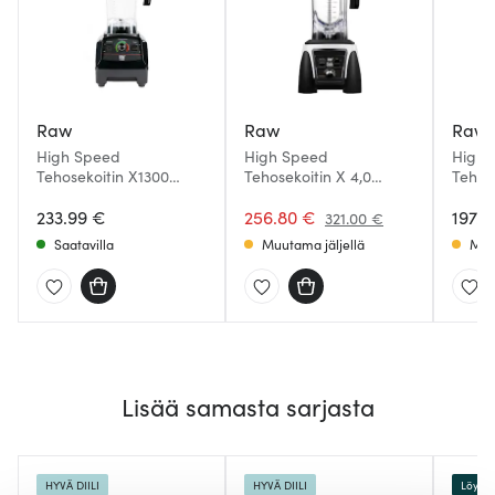
Raw
Raw
Raw
High Speed
High Speed
High 
Tehosekoitin X1300
Tehosekoitin X 4,0
Tehos
Musta
Turbo 2380 WValkoinen
Must
233.99 €
256.80 €
197.0
321.00 €
Saatavilla
Muutama jäljellä
Muu
Lisää samasta sarjasta
HYVÄ DIILI
HYVÄ DIILI
Löytö