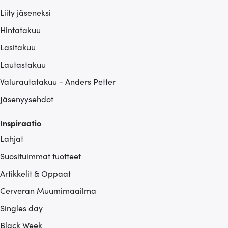
Liity jäseneksi
Hintatakuu
Lasitakuu
Lautastakuu
Valurautatakuu - Anders Petter
Jäsenyysehdot
Inspiraatio
Lahjat
Suosituimmat tuotteet
Artikkelit & Oppaat
Cerveran Muumimaailma
Singles day
Black Week