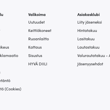
lu
Valikoima
Asiakasklubi
Uutuudet
Liity jäseneksi
t
Keittiökoneet
Hintatakuu
Ruoanlaitto
Lasitakuu
ikeus
Kattaus
Lautastakuu
eklamaatio
Sisustus
Valurautatakuu - 
HYVÄ DIILI
Jäsenyysehdot
ä
ytäntö
tö (Cookies)