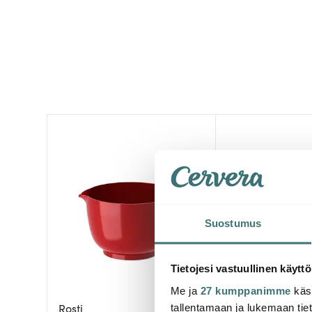
Suostumus
Tietojesi vastuullinen käyttö
Me ja
27 kumppanimme
käsi
Rosti
Rosti
tallentamaan ja lukemaan tieto