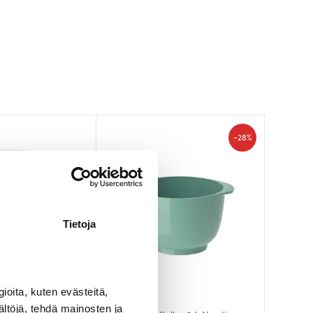
-
28%
Tietoja
ioita, kuten evästeitä,
Rosti
Rosti
Rosti
ältöjä, tehdä mainosten ja