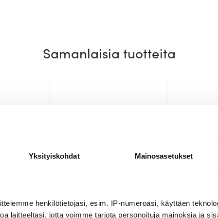
Samanlaisia tuotteita
Yksityiskohdat
Mainosasetukset
ttelemme henkilötietojasi, esim. IP-numeroasi, käyttäen teknolog
Rosti
Rosti
a laitteeltasi, jotta voimme tarjota personoituja mainoksia ja sis