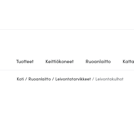
Tuotteet
Keittiökoneet
Ruoanlaitto
Katt
Koti
/
Ruoanlaitto
/
Leivontatarvikkeet
/
Leivontakulhot