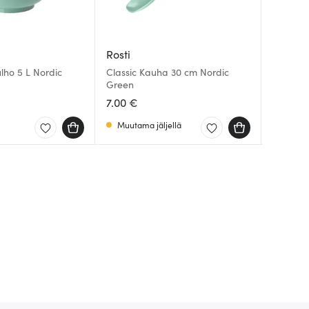
Rosti
Rosti
Rosti
lho 5 L Nordic
Classic Kauha 30 cm Nordic
Classic 
Kansi M
Green
Valkoin
L
7.00 €
19.00 
6.00 €
Muutama jäljellä
Saatav
Saatav