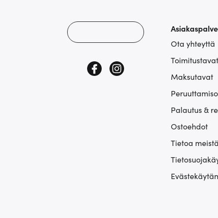
Asiakaspalve
Ota yhteyttä
Toimitustava
Maksutavat
Peruuttamiso
Palautus & r
Ostoehdot
Tietoa meist
Tietosuojakä
Evästekäytän