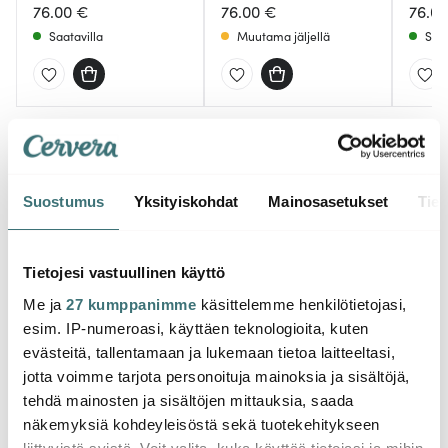
76.00 €
76.00 €
76.0
Saatavilla
Muutama jäljellä
Saat
Saatat pitää myös näistä
Suostumus
Yksityiskohdat
Mainosasetukset
Tiet
-
15%
Tietojesi vastuullinen käyttö
Me ja
27 kumppanimme
käsittelemme henkilötietojasi,
esim. IP-numeroasi, käyttäen teknologioita, kuten
evästeitä, tallentamaan ja lukemaan tietoa laitteeltasi,
jotta voimme tarjota personoituja mainoksia ja sisältöjä,
tehdä mainosten ja sisältöjen mittauksia, saada
Rosti
Rosti
Rosti
näkemyksiä kohdeyleisöstä sekä tuotekehitykseen
Kansi Margrethe-
Classic Kauhasetti 3
Class
liittyvistä syistä. Voit valita, kuka käyttää tietojasi ja mihin