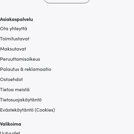
tietoja muihin tietoihin, joita olet antanut heille tai joita on
kerätty, kun olet käyttänyt heidän palvelujaan.
Asiakaspalvelu
Ota yhteyttä
Toimitustavat
Maksutavat
Peruuttamisoikeus
Palautus & reklamaatio
Ostoehdot
Tietoa meistä
Tietosuojakäytäntö
Evästekäytäntö (Cookies)
Valikoima
Uutuudet