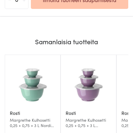
Samanlaisia tuotteita
Rosti
Rosti
Rosti
Margrethe Kulhosetti
Margrethe Kulhosetti
Margr
0,25 + 0,75 + 3 L Nordic
0,25 + 0,75 + 3 L
0,25 +
green
Lavendel
Beetr