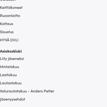
Keittiökoneet
Ruoanlaitto
Kattaus
Sisustus
HYVÄ DIILI
Asiakasklubi
Liity jäseneksi
Hintatakuu
Lasitakuu
Lautastakuu
Valurautatakuu - Anders Petter
Jäsenyysehdot