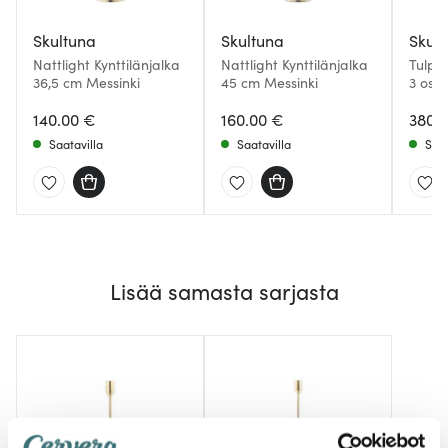
Skultuna
Skultuna
Skul
Nattlight Kynttilänjalka
Nattlight Kynttilänjalka
Tulpp
36,5 cm Messinki
45 cm Messinki
3 osa
140.00 €
160.00 €
380.
Saatavilla
Saatavilla
Saat
Lisää samasta sarjasta