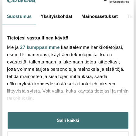
Suostumus
Yksityiskohdat
Mainosasetukset
Tiet
Skultuna
Skultuna
Nattlight Kynttilänjalka
Nattlight Kynttilänjalka
36,5 cm Messinki
45 cm Messinki
Tietojesi vastuullinen käyttö
Me ja
27 kumppanimme
käsittelemme henkilötietojasi,
140.00 €
160.00 €
esim. IP-numeroasi, käyttäen teknologioita, kuten
Saatavilla
Saatavilla
evästeitä, tallentamaan ja lukemaan tietoa laitteeltasi,
jotta voimme tarjota personoituja mainoksia ja sisältöjä,
tehdä mainosten ja sisältöjen mittauksia, saada
näkemyksiä kohdeyleisöstä sekä tuotekehitykseen
liittyvistä syistä. Voit valita, kuka käyttää tietojasi ja mihin
tarkoituksiin.
Saatat pitää myös näistä
Jos sallit, haluamme myös tehdä seuraavia:
Salli kaikki
Kerätä tietoja maantieteellisestä sijainnistasi,
-
23%
mahdollisesti muutaman metrin tarkkuudella
Tunnistaa laitteesi skannaamalla sen ominaispiirteitä