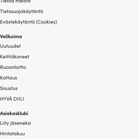
Tietoa meistä
Tietosuojakäytäntö
Evästekäytäntö (Cookies)
Valikoima
Uutuudet
Keittiökoneet
Ruoanlaitto
Kattaus
Sisustus
HYVÄ DIILI
Asiakasklubi
Liity jäseneksi
Hintatakuu