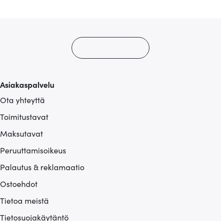
alan kumppaneillemme tietoja siitä, miten käytät
sivustoamme. Kumppanimme voivat yhdistää näitä
tietoja muihin tietoihin, joita olet antanut heille tai joita on
kerätty, kun olet käyttänyt heidän palvelujaan.
Asiakaspalvelu
Ota yhteyttä
Toimitustavat
Maksutavat
Peruuttamisoikeus
Palautus & reklamaatio
Ostoehdot
Tietoa meistä
Tietosuojakäytäntö