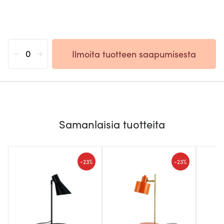
-
+
Ilmoita tuotteen saapumisesta
Samanlaisia tuotteita
-
-
23%
23%