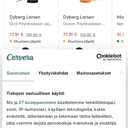
Dyberg Larsen
Dyberg Larsen
Mark
DL12 Pöytävalaisin 44,5
Ocean Pöytävalaisin 43
Vela 
cm Musta
cm Oranssi/Messinki
cm Me
77.91 €
77.91 €
91.89
100.90 €
100.90 €
Muutama jäljellä
Muutama jäljellä
Saat
Suostumus
Yksityiskohdat
Mainosasetukset
Tiet
Saatat pitää myös näistä
Tietojesi vastuullinen käyttö
Me ja
27 kumppanimme
käsittelemme henkilötietojasi,
-
-
50%
26%
esim. IP-numeroasi, käyttäen teknologioita, kuten
evästeitä, tallentamaan ja lukemaan tietoa laitteeltasi,
jotta voimme tarjota personoituja mainoksia ja sisältöjä,