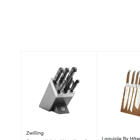
Zwilling
Laguiole By Hâw