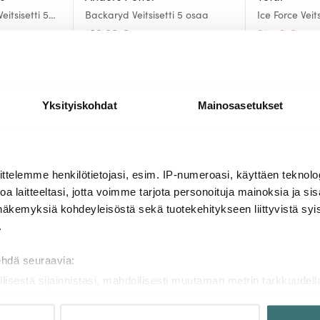
itsisetti 5
Backaryd Veitsisetti 5 osaa
Ice Force Veit
n veitsiteline
189.00 €
92.46 €
142
Saatavilla
Saatavilla
Yksityiskohdat
Mainosasetukset
Lisää samasta sarjasta
ttelemme henkilötietojasi, esim. IP-numeroasi, käyttäen teknolog
a laitteeltasi, jotta voimme tarjota personoituja mainoksia ja sis
näkemyksiä kohdeyleisöstä sekä tuotekehitykseen liittyvistä syist
.
ehdä seuraavia:
llisestä sijainnistasi, mahdollisesti muutaman metrin tarkkuudell
naamalla sen ominaispiirteitä aktiivisesti (sormenjäljen muodost
tietojasi käsitellään ja miten voit määrittää asetuksesi
tiedot-osi