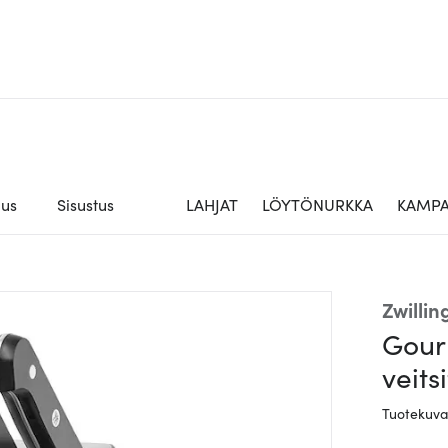
aus
Sisustus
LAHJAT
LÖYTÖNURKKA
KAMPA
Zwillin
Gourm
veits
Tuotekuv