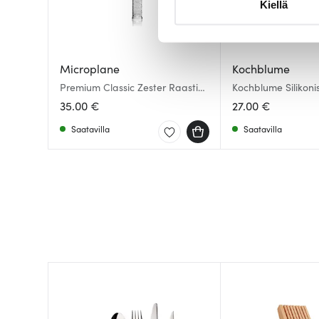
Kiellä
suostumustasi tai peruuttaa 
Käytämme evästeitä tarjoama
ja kävijämäärämme analysoim
Microplane
Kochblume
kumppaneillemme tietoja siitä
Premium Classic Zester Raastin
Kochblume Silikonis
32 cm Musta
cm
olet antanut heille tai joita o
35.00 €
27.00 €
Saatavilla
Saatavilla