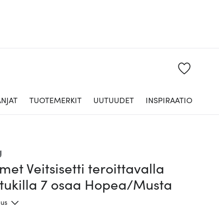
NJAT
TUOTEMERKIT
UUTUUDET
INSPIRAATIO
g
et Veitsisetti teroittavalla
itukilla 7 osaa Hopea/Musta
aus