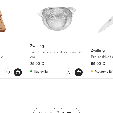
Zwilling
Zwilling
Twin Specials Lävikkö / Siivilä 20
lle
cm
Pro Kokkiveits
28.00 €
85.00 €
Saatavilla
Muutama jälj