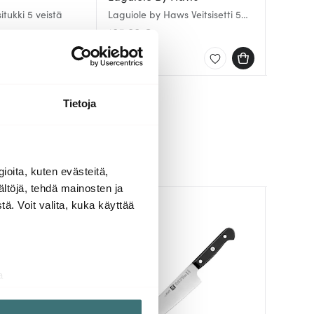
Gourmet 
situkki 5 veistä
Laguiole by Haws Veitsisetti 5
G10 Veit
teroittav
osaa Oliivi
osaa H
185.00 €
346.96
304.00
.99 €
Saatavilla
Saatav
Muutam
Tietoja
ioita, kuten evästeitä,
ältöjä, tehdä mainosten ja
ä. Voit valita, kuka käyttää
-
29%
a
aminen)
ossa
. Voit muuttaa