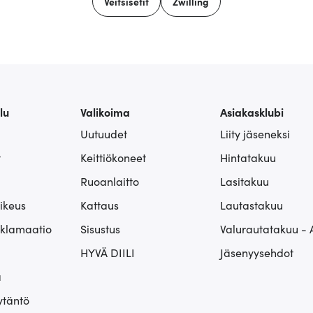
Veitsisetit
Zwilling
lu
Valikoima
Asiakasklubi
Uutuudet
Liity jäseneksi
t
Keittiökoneet
Hintatakuu
Ruoanlaitto
Lasitakuu
ikeus
Kattaus
Lautastakuu
eklamaatio
Sisustus
Valurautatakuu - 
HYVÄ DIILI
Jäsenyysehdot
ä
ytäntö