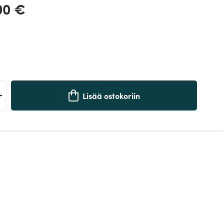
00 €
+
Lisää ostokoriin