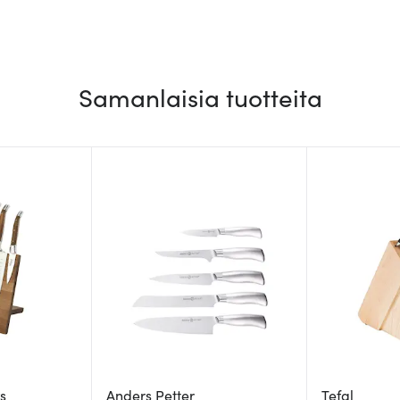
Samanlaisia tuotteita
s
Anders Petter
Tefal