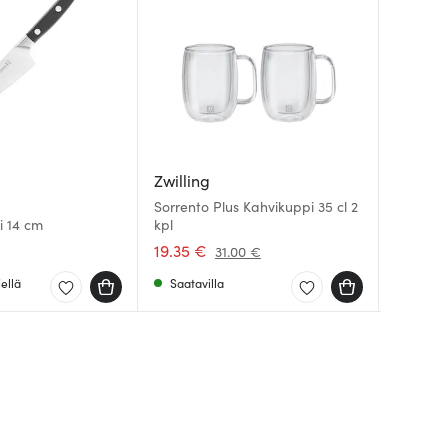
Zwilling
Zwillin
Dorre
Sorrento Plus Kahvikuppi 35 cl 2
i 14 cm
kpl
Sorrent
Victoria
19.35 €
51.61 €
88.00 
31.00 €
ellä
Saatavilla
Saatav
Saatav