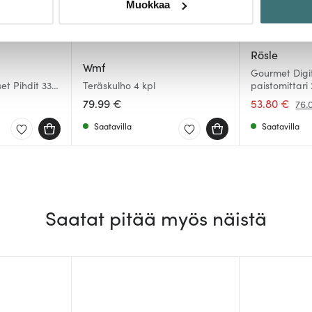
Muokkaa
sen milloin vain evästeilmoituksessa.
mme sisällön ja mainosten räätälöimiseen, sosiaalisen median
Rösle
iseen. Lisäksi jaamme sosiaalisen median, mainosalan ja analy
Wmf
Gourmet Digi
, miten käytät sivustoamme. Kumppanimme voivat yhdistää näitä t
et Pihdit 33
Teräskulho 4 kpl
paistomittari
n kerätty, kun olet käyttänyt heidän palvelujaan.
79.99 €
53.80 €
76.
Saatavilla
Saatavilla
Saatat pitää myös näistä