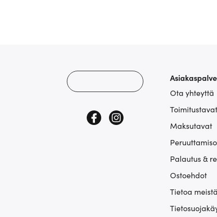
Asiakaspalve
Ota yhteyttä
Toimitustava
Maksutavat
Peruuttamiso
Palautus & r
Ostoehdot
Tietoa meist
Tietosuojakä