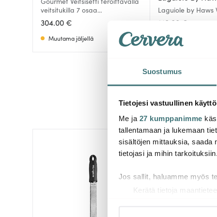
Gourmet Veitsisetti teroittavalla
veitsitukilla 7 osaa
Laguiole by Haws Ve
Hopea/Harmaa
osaa + magneettine
304.00 €
210.00 €
Muutama jäljellä
Saatavilla
Suostumus
Tietojesi vastuullinen käyttö
Me ja
27 kumppanimme
käsi
tallentamaan ja lukemaan tieto
sisältöjen mittauksia, saada 
tietojasi ja mihin tarkoituksiin
Jos sallit, haluamme myös t
Kerätä tietoja maantietee
Tunnistaa laitteesi skan
Lue lisää siitä, miten henkilö