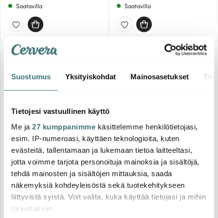
Saatavilla
Saatavilla
-
-
41%
43%
Suostumus
Yksityiskohdat
Mainosasetukset
Tiet
Tietojesi vastuullinen käyttö
Me ja
27 kumppanimme
käsittelemme henkilötietojasi,
Fiskars
Fiskars
esim. IP-numeroasi, käyttäen teknologioita, kuten
Edge Veitsenteroitin Roll
Essential Veitsiteline 5
evästeitä, tallentamaan ja lukemaan tietoa laitteeltasi,
Sharp 16,5 cm
veitsellä
jotta voimme tarjota personoituja mainoksia ja sisältöjä,
tehdä mainosten ja sisältöjen mittauksia, saada
16.97 €
49.48 €
29.00 €
87.00 €
näkemyksiä kohdeyleisöstä sekä tuotekehitykseen
Saatavilla
Muutama jäljellä
liittyvistä syistä. Voit valita, kuka käyttää tietojasi ja mihin
tarkoituksiin.