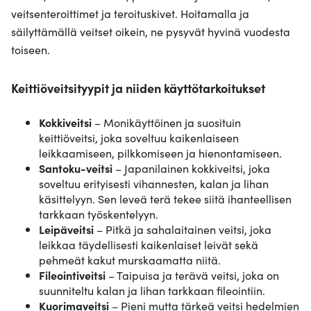
veitsenteroittimet ja teroituskivet. Hoitamalla ja
säilyttämällä veitset oikein, ne pysyvät hyvinä vuodesta
toiseen.
Keittiöveitsityypit ja niiden käyttötarkoitukset
Kokkiveitsi
– Monikäyttöinen ja suosituin
keittiöveitsi, joka soveltuu kaikenlaiseen
leikkaamiseen, pilkkomiseen ja hienontamiseen.
Santoku-veitsi
– Japanilainen kokkiveitsi, joka
soveltuu erityisesti vihannesten, kalan ja lihan
käsittelyyn. Sen leveä terä tekee siitä ihanteellisen
tarkkaan työskentelyyn.
Leipäveitsi
– Pitkä ja sahalaitainen veitsi, joka
leikkaa täydellisesti kaikenlaiset leivät sekä
pehmeät kakut murskaamatta niitä.
Fileointiveitsi
– Taipuisa ja terävä veitsi, joka on
suunniteltu kalan ja lihan tarkkaan fileointiin.
Kuorimaveitsi
– Pieni mutta tärkeä veitsi hedelmien