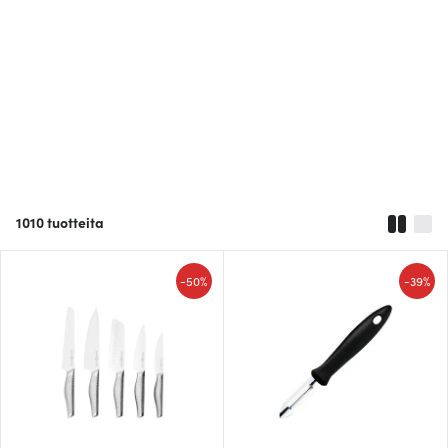
1010
tuotteita
-
-
50%
39%