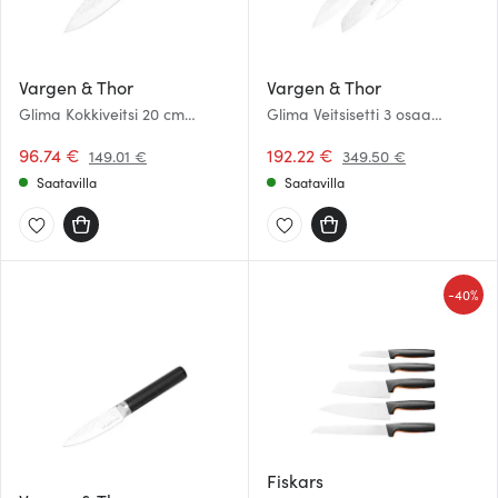
Vargen & Thor
Vargen & Thor
Glima Kokkiveitsi 20 cm
Glima Veitsisetti 3 osaa
Teräs/Musta
Musta
96.74 €
192.22 €
149.01 €
349.50 €
Saatavilla
Saatavilla
-
40%
Fiskars