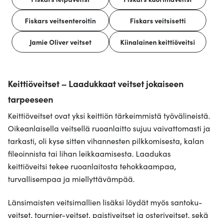
Fiskars veitsenteroitin
Fiskars veitsisetti
Jamie Oliver veitset
Kiinalainen keittiöveitsi
Keittiöveitset – Laadukkaat veitset jokaiseen
tarpeeseen
Keittiöveitset ovat yksi keittiön tärkeimmistä työvälineistä.
Oikeanlaisella veitsellä ruoanlaitto sujuu vaivattomasti ja
tarkasti, oli kyse sitten vihannesten pilkkomisesta, kalan
fileoinnista tai lihan leikkaamisesta. Laadukas
keittiöveitsi tekee ruoanlaitosta tehokkaampaa,
turvallisempaa ja miellyttävämpää.
Länsimaisten veitsimallien lisäksi löydät myös santoku-
veitset, tournier-veitset, paistiveitset ja osteriveitset, sekä