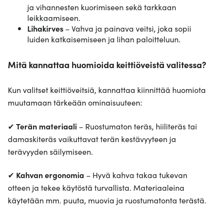
ja vihannesten kuorimiseen sekä tarkkaan
leikkaamiseen.
Lihakirves
– Vahva ja painava veitsi, joka sopii
luiden katkaisemiseen ja lihan paloitteluun.
Mitä kannattaa huomioida keittiöveistä valitessa?
Kun valitset keittiöveitsiä, kannattaa kiinnittää huomiota
muutamaan tärkeään ominaisuuteen:
✔
Terän materiaali
– Ruostumaton teräs, hiiliteräs tai
damaskiteräs vaikuttavat terän kestävyyteen ja
terävyyden säilymiseen.
✔
Kahvan ergonomia
– Hyvä kahva takaa tukevan
otteen ja tekee käytöstä turvallista. Materiaaleina
käytetään mm. puuta, muovia ja ruostumatonta terästä.