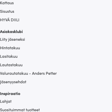
Kattaus
Sisustus
HYVÄ DIILI
Asiakasklubi
Liity jäseneksi
Hintatakuu
Lasitakuu
Lautastakuu
Valurautatakuu - Anders Petter
Jäsenyysehdot
Inspiraatio
Lahjat
Suosituimmat tuotteet