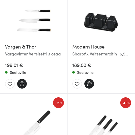
Vargen & Thor
Modern House
Vargavinter Veitsisetti 3 osaa
Sharpfix Veitsenteroitin 16,5
cm Musta
199.01 €
189.00 €
Saatavilla
Saatavilla
-
-
35%
45%