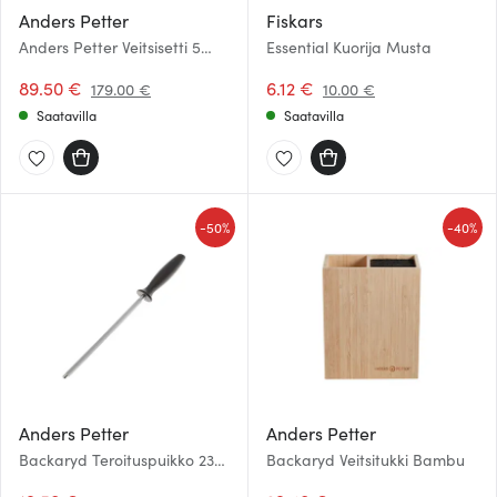
Anders Petter
Fiskars
Anders Petter Veitsisetti 5
Essential Kuorija Musta
osaa Ruostumaton
89.50 €
6.12 €
179.00 €
10.00 €
Saatavilla
Saatavilla
-
-
50%
40%
Anders Petter
Anders Petter
Backaryd Teroituspuikko 23
Backaryd Veitsitukki Bambu
cm