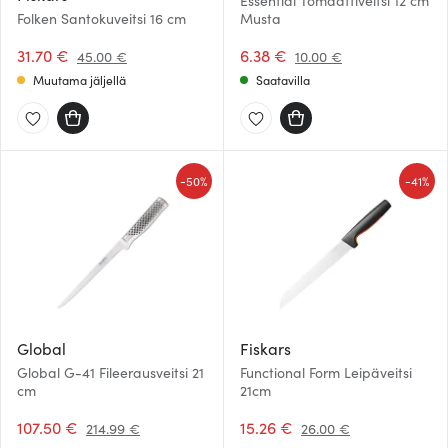
Essential Tomaattiveitsi 12 cm
Folken Santokuveitsi 16 cm
Musta
31.70 €
6.38 €
45.00 €
10.00 €
Muutama jäljellä
Saatavilla
-
-
50%
41%
Global
Fiskars
Global G-41 Fileerausveitsi 21
Functional Form Leipäveitsi
cm
21cm
107.50 €
15.26 €
214.99 €
26.00 €