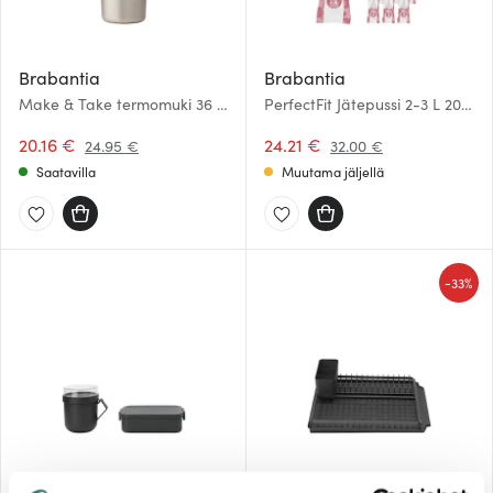
Brabantia
Brabantia
Make & Take termomuki 36 cl
PerfectFit Jätepussi 2-3 L 200
tummanharmaa
kpl Kod V Valkoinen
20.16 €
24.21 €
24.95 €
32.00 €
Saatavilla
Muutama jäljellä
-
33%
Brabantia
Brabantia