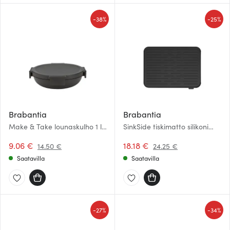
-
-
38%
25%
Brabantia
Brabantia
Make & Take lounaskulho 1 l
SinkSide tiskimatto silikoni
tummanharmaa
32,5×43,8 cm tummanharmaa
9.06 €
18.18 €
14.50 €
24.25 €
Saatavilla
Saatavilla
-
-
27%
34%