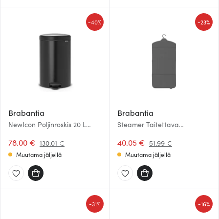
-
-
40%
23%
Brabantia
Brabantia
NewIcon Poljinroskis 20 L
Steamer Taitettava
Musta
höyrytyslauta 93x40 cm
78.00 €
Pepper Black
40.05 €
130.01 €
51.99 €
Muutama jäljellä
Muutama jäljellä
-
-
31%
16%