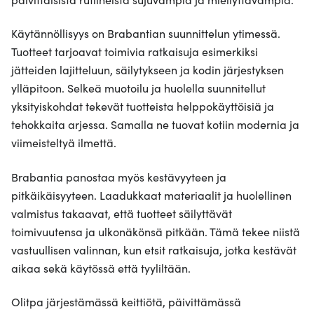
Käytännöllisyys on Brabantian suunnittelun ytimessä.
Tuotteet tarjoavat toimivia ratkaisuja esimerkiksi
jätteiden lajitteluun, säilytykseen ja kodin järjestyksen
ylläpitoon. Selkeä muotoilu ja huolella suunnitellut
yksityiskohdat tekevät tuotteista helppokäyttöisiä ja
tehokkaita arjessa. Samalla ne tuovat kotiin modernia ja
viimeisteltyä ilmettä.
Brabantia panostaa myös kestävyyteen ja
pitkäikäisyyteen. Laadukkaat materiaalit ja huolellinen
valmistus takaavat, että tuotteet säilyttävät
toimivuutensa ja ulkonäkönsä pitkään. Tämä tekee niistä
vastuullisen valinnan, kun etsit ratkaisuja, jotka kestävät
aikaa sekä käytössä että tyyliltään.
Olitpa järjestämässä keittiötä, päivittämässä