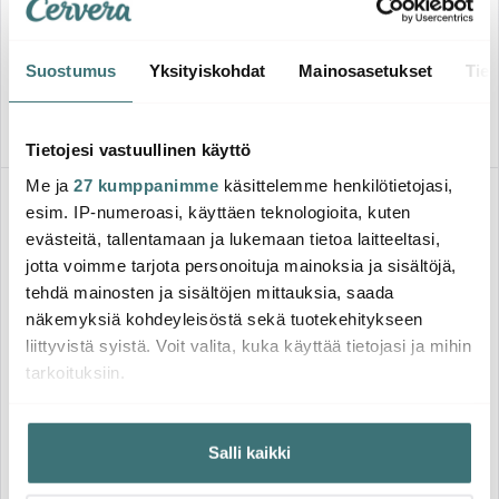
Make & Take lounassetti 2
SinkSide astiankuivausteline
osaa tummanharmaa
14×38,5×49 cm musta
21.95 €
39.60 €
59.00 €
Suostumus
Yksityiskohdat
Mainosasetukset
Tiet
Muutama jäljellä
Muutama jäljellä
Tietojesi vastuullinen käyttö
Me ja
27 kumppanimme
käsittelemme henkilötietojasi,
-
17%
esim. IP-numeroasi, käyttäen teknologioita, kuten
evästeitä, tallentamaan ja lukemaan tietoa laitteeltasi,
jotta voimme tarjota personoituja mainoksia ja sisältöjä,
tehdä mainosten ja sisältöjen mittauksia, saada
näkemyksiä kohdeyleisöstä sekä tuotekehitykseen
liittyvistä syistä. Voit valita, kuka käyttää tietojasi ja mihin
tarkoituksiin.
Brabantia
Brabantia
Jos sallit, haluamme myös tehdä seuraavia:
Make & Take termomuki 20 cl
Make & Take keittomuki 0,6 l
Salli kaikki
tummanharmaa
tummanharmaa
Kerätä tietoja maantieteellisestä sijainnistasi,
18.18 €
14.50 €
21.95 €
mahdollisesti muutaman metrin tarkkuudella