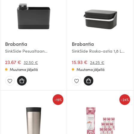
Brabantia
Brabantia
SinkSide Pesualtaan
SinkSide Roska-astia 1,8 L
järjestelijä ja
Tummanharmaa
saippuapumppu
23.67 €
15.93 €
32.50 €
24.25 €
Tummanharmaa
Muutama jäljellä
Muutama jäljellä
-
-
19%
24%