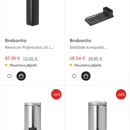
Brabantia
Brabantia
NewIcon Poljinroskis 30 L
SinkSide kompakti
Mattamusta
astiankuivausteline
87.39 €
12,5×20×46,3 cm musta
28.54 €
112.00 €
39.95 €
Muutama jäljellä
Muutama jäljellä
-
-
40%
40%