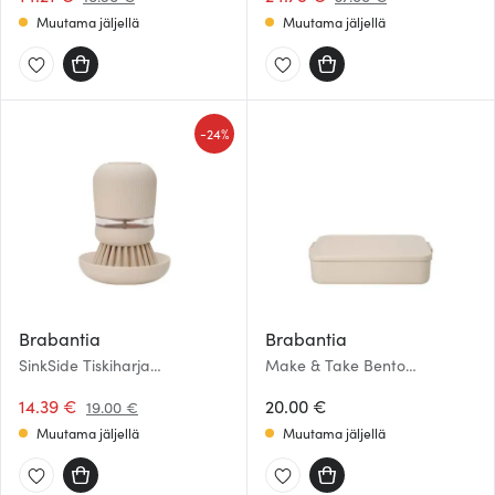
Muutama jäljellä
Muutama jäljellä
-
24%
Brabantia
Brabantia
SinkSide Tiskiharja
Make & Take Bento
pesuainesäiliöllä Soft Beige
Eväsrasia 2 L Soft Beige
14.39 €
20.00 €
19.00 €
Muutama jäljellä
Muutama jäljellä