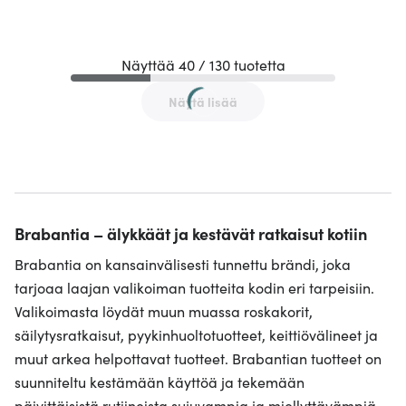
Näyttää 40 / 130 tuotetta
Näytä lisää
Brabantia – älykkäät ja kestävät ratkaisut kotiin
Brabantia on kansainvälisesti tunnettu brändi, joka
tarjoaa laajan valikoiman tuotteita kodin eri tarpeisiin.
Valikoimasta löydät muun muassa roskakorit,
säilytysratkaisut, pyykinhuoltotuotteet, keittiövälineet ja
muut arkea helpottavat tuotteet. Brabantian tuotteet on
suunniteltu kestämään käyttöä ja tekemään
päivittäisistä rutiineista sujuvampia ja miellyttävämpiä.