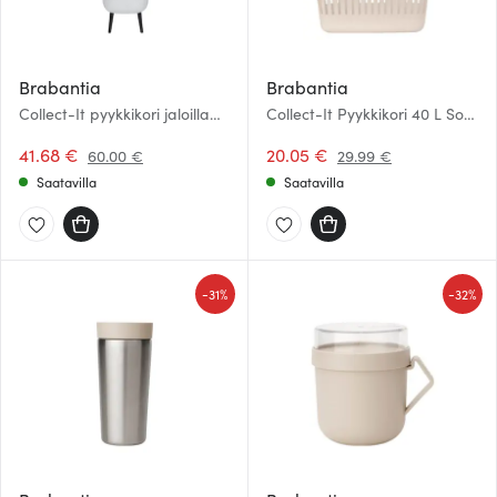
Brabantia
Brabantia
Collect-It pyykkikori jaloilla
Collect-It Pyykkikori 40 L Soft
55 L Valkoinen
Beige
41.68 €
20.05 €
60.00 €
29.99 €
Saatavilla
Saatavilla
-
-
31%
32%