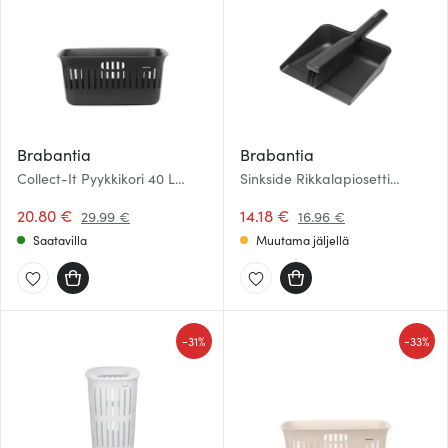
Brabantia
Brabantia
Collect-It Pyykkikori 40 L
Sinkside Rikkalapiosetti
Musta
Tummanharmaa
20.80 €
14.18 €
29.99 €
16.96 €
Saatavilla
Muutama jäljellä
-
-
31%
33%