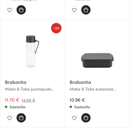
-
19%
Brabantia
Brabantia
Make & Take juomapullo
Make & Take eväsrasia
siivilällä 0,5 l tummanharmaa
5,5×13,5×20 cm
11.70 €
tummanharmaa
10.96 €
14.50 €
Saatavilla
Saatavilla