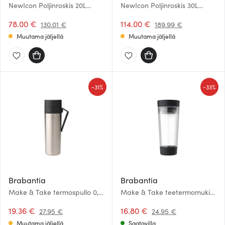
NewIcon Poljinroskis 20L
NewIcon Poljinroskis 30L
Valkoinen
Hopea
78.00 €
114.00 €
130.01 €
189.99 €
Muutama jäljellä
Muutama jäljellä
-
-
31%
33%
Brabantia
Brabantia
Make & Take termospullo 0,5
Make & Take teetermomuki
l tummanharmaa
36 cl tummanharmaa
19.36 €
16.80 €
27.95 €
24.95 €
Muutama jäljellä
Saatavilla