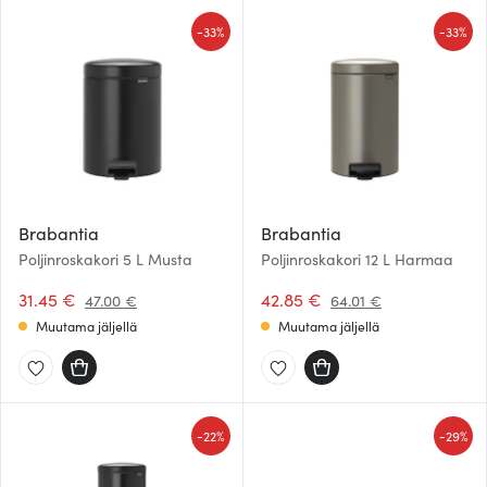
-
-
33%
33%
Brabantia
Brabantia
Poljinroskakori 5 L Musta
Poljinroskakori 12 L Harmaa
31.45 €
42.85 €
47.00 €
64.01 €
Muutama jäljellä
Muutama jäljellä
-
-
22%
29%