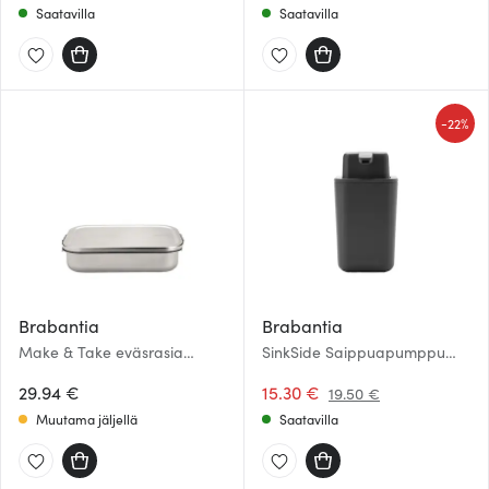
Saatavilla
Saatavilla
-
22%
Brabantia
Brabantia
Make & Take eväsrasia
SinkSide Saippuapumppu
6,3×17,4×26 cm matta teräs
200 ml Tummanharmaa
29.94 €
15.30 €
19.50 €
Muutama jäljellä
Saatavilla