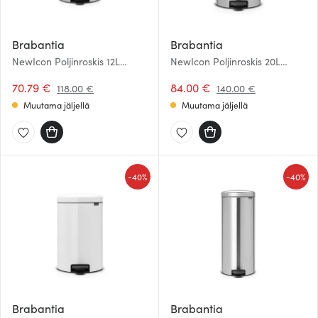
Brabantia
Brabantia
NewIcon Poljinroskis 12L
NewIcon Poljinroskis 20L
Hopea
Hopea
70.79 €
84.00 €
118.00 €
140.00 €
Muutama jäljellä
Muutama jäljellä
-
-
40%
40%
Brabantia
Brabantia