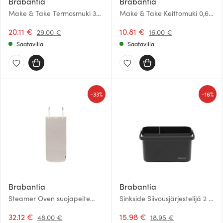
Brabantia
Brabantia
Make & Take Termosmuki 36
Make & Take Keittomuki 0,6 L
cl Soft Beige
Soft Beige
20.11 €
10.81 €
29.00 €
16.00 €
Saatavilla
Saatavilla
-
-
33%
16%
Brabantia
Brabantia
Steamer Oven suojapeite
Sinkside Siivousjärjestelijä 2 L
höyrytykseen 100x50 cm
Tummanharmaa
Harmaa
32.12 €
15.98 €
48.00 €
18.95 €