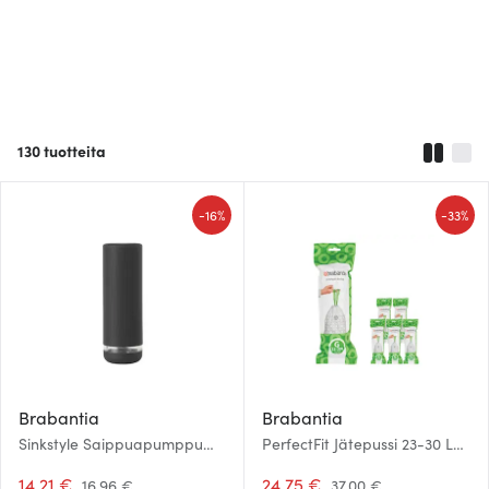
130
tuotteita
-
-
16%
33%
Brabantia
Brabantia
Sinkstyle Saippuapumppu
PerfectFit Jätepussi 23-30 L
200 ml Tummanharmaa
120 kpl Kod G Valkoinen
14.21 €
24.75 €
16.96 €
37.00 €