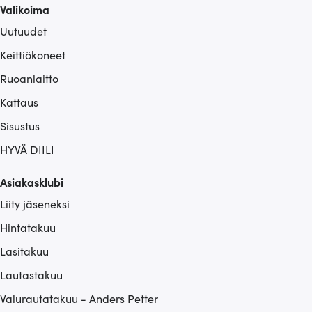
Valikoima
sivustoamme. Kumppanimme voivat yhdistää näitä
tietoja muihin tietoihin, joita olet antanut heille tai joita on
Uutuudet
kerätty, kun olet käyttänyt heidän palvelujaan.
Keittiökoneet
Ruoanlaitto
Kattaus
Sisustus
HYVÄ DIILI
Asiakasklubi
Liity jäseneksi
Hintatakuu
Lasitakuu
Lautastakuu
Valurautatakuu - Anders Petter