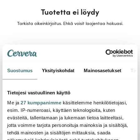
Tuotetta ei löydy
Tarkista oikeinkirjoitus. Ehkä voisit laajentaa hakuasi.
Suostumus
Yksityiskohdat
Mainosasetukset
Tiet
Tietojesi vastuullinen käyttö
Me ja
27 kumppanimme
käsittelemme henkilötietojasi,
esim. IP-numeroasi, käyttäen teknologioita, kuten
evästeitä, tallentamaan ja lukemaan tietoa laitteeltasi,
jotta voimme tarjota personoituja mainoksia ja sisältöjä,
tehdä mainosten ja sisältöjen mittauksia, saada
näkemyksiä kohdeyleisöstä sekä tuotekehitykseen