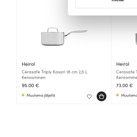
suostumustasi tai peruuttaa 
Käytämme evästeitä tarjoama
ja kävijämäärämme analysoim
kumppaneillemme tietoja siitä
olet antanut heille tai joita o
Heirol
Heirol
Cerasafe Triply Kasari 18 cm 2,5 L
Cerasafe T
Keraaminen
Keraamin
95.00 €
73.00 €
Muutama jäljellä
Muutama 