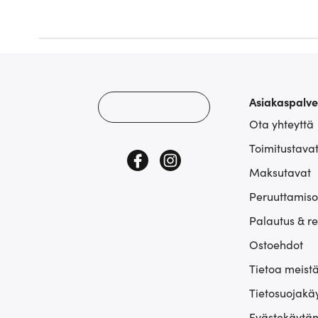
Asiakaspalve
Ota yhteyttä
Toimitustava
Maksutavat
Peruuttamiso
Palautus & r
Ostoehdot
Tietoa meist
Tietosuojakä
Evästekäytän