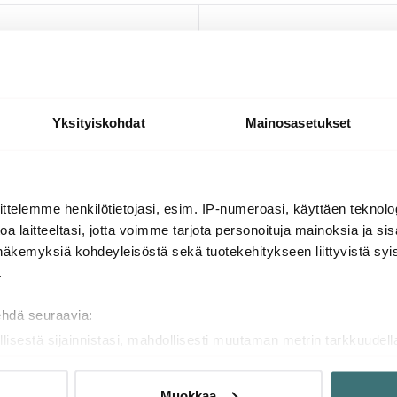
Yksityiskohdat
Mainosasetukset
ttelemme henkilötietojasi, esim. IP-numeroasi, käyttäen teknolog
a laitteeltasi, jotta voimme tarjota personoituja mainoksia ja sis
Heirol
näkemyksiä kohdeyleisöstä sekä tuotekehitykseen liittyvistä syist
riply Paistinpannu 28 cm
Cerasafe Triply Paistinpannu 2
.
en
Keraaminen
79.99 €
ehdä seuraavia:
a
Muutama jäljellä
llisestä sijainnistasi, mahdollisesti muutaman metrin tarkkuudell
naamalla sen ominaispiirteitä aktiivisesti (sormenjäljen muodost
tietojasi käsitellään ja miten voit määrittää asetuksesi
tiedot-osi
Muokkaa