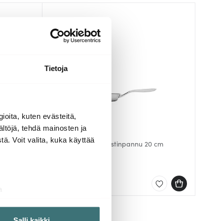
Tietoja
ioita, kuten evästeitä,
ältöjä, tehdä mainosten ja
Heirol
ä. Voit valita, kuka käyttää
4 cm
Cerasafe Triply Paistinpannu 20 cm
Keraaminen
62.00 €
Saatavilla
a
aminen)
ossa
. Voit muuttaa
Salli kaikki