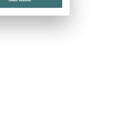
 ominaisuuksien tukemiseen
tiikka-alan
ietoja muihin tietoihin, joita