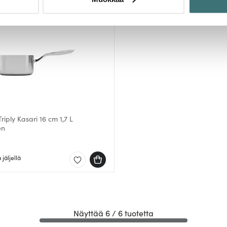
sen milloin vain evästeilmoituksessa.
mme sisällön ja mainosten räätälöimiseen, sosiaalisen median
iseen. Lisäksi jaamme sosiaalisen median, mainosalan ja analy
, miten käytät sivustoamme. Kumppanimme voivat yhdistää näitä t
n kerätty, kun olet käyttänyt heidän palvelujaan.
riply Kasari 16 cm 1,7 L
en
jäljellä
Näyttää 6 / 6 tuotetta