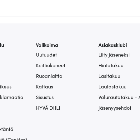
lu
Valikoima
Asiakasklubi
Uutuudet
Liity jäseneksi
t
Keittiökoneet
Hintatakuu
Ruoanlaitto
Lasitakuu
ikeus
Kattaus
Lautastakuu
eklamaatio
Sisustus
Valurautatakuu - 
HYVÄ DIILI
Jäsenyysehdot
ä
ytäntö
tö (Cookies)