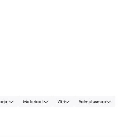
arjat
Materiaali
Väri
Valmistusmaa