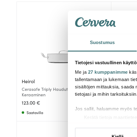
Suostumus
Tietojesi vastuullinen käyttö
Me ja
27 kumppanimme
käsi
tallentamaan ja lukemaan tieto
Heirol
Heirol
sisältöjen mittauksia, saada 
Cerasafe Triply Haudutuspannu 28 cm 4 L
Cerasafe T
tietojasi ja mihin tarkoituksiin
Keraaminen
Keraamin
123.00 €
95.00 €
Jos sallit, haluamme myös t
Saatavilla
Saatavill
Kerätä tietoja maantietee
Tunnistaa laitteesi skan
Lue lisää siitä, miten henkilö
Kiellä