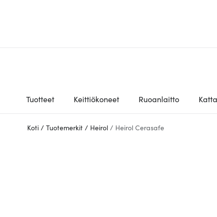
Tuotteet
Keittiökoneet
Ruoanlaitto
Katt
Koti
/
Tuotemerkit
/
Heirol
/
Heirol Cerasafe