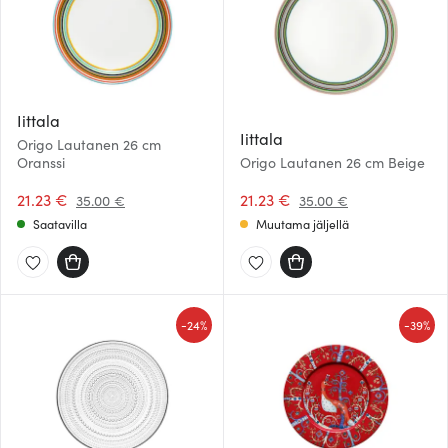
Iittala
Iittala
Origo Lautanen 26 cm
Oranssi
Origo Lautanen 26 cm Beige
21.23 €
21.23 €
35.00 €
35.00 €
Saatavilla
Muutama jäljellä
-
-
24%
39%