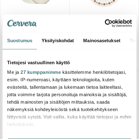
Iittala
Iittala
Teema Aloitussetti 8 osaa
Valkoinen
Taika Sato Lautanen 30 cm
132.30 €
31.59 €
Suostumus
Yksityiskohdat
Mainosasetukset
Tiet
189.00 €
51.99 €
Saatavilla
Saatavilla
Tietojesi vastuullinen käyttö
Me ja
27 kumppanimme
käsittelemme henkilötietojasi,
Löytönurkka
-
-
40%
39%
esim. IP-numeroasi, käyttäen teknologioita, kuten
evästeitä, tallentamaan ja lukemaan tietoa laitteeltasi,
jotta voimme tarjota personoituja mainoksia ja sisältöjä,
tehdä mainosten ja sisältöjen mittauksia, saada
näkemyksiä kohdeyleisöstä sekä tuotekehitykseen
liittyvistä syistä. Voit valita, kuka käyttää tietojasi ja mihin
tarkoituksiin.
Iittala
Iittala