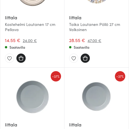
Iittala
Iittala
Kastehelmi Lautanen 17 cm
Taika Lautanen Pöllö 27 cm
Pellava
Valkoinen
14.55 €
28.55 €
24.00 €
47.00 €
Saatavilla
Saatavilla
-
-
37%
37%
Iittala
Iittala