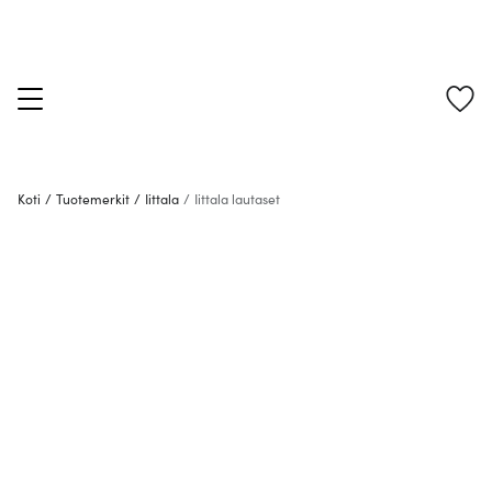
Koti
/
Tuotemerkit
/
Iittala
/
Iittala lautaset