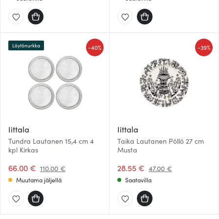
Löytönurkka
-
-
40%
39%
Iittala
Iittala
Tundra Lautanen 15,4 cm 4
Taika Lautanen Pöllö 27 cm
kpl Kirkas
Musta
66.00 €
28.55 €
110.00 €
47.00 €
Muutama jäljellä
Saatavilla