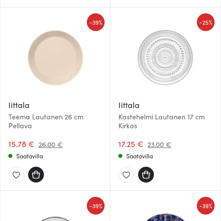
-
-
39%
25%
Iittala
Iittala
Teema Lautanen 26 cm
Kastehelmi Lautanen 17 cm
Pellava
Kirkas
15.78 €
17.25 €
26.00 €
23.00 €
Saatavilla
Saatavilla
-
-
39%
39%