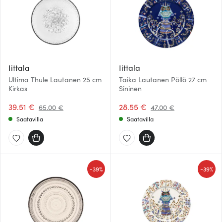
Iittala
Iittala
Ultima Thule Lautanen 25 cm
Taika Lautanen Pöllö 27 cm
Kirkas
Sininen
39.51 €
28.55 €
65.00 €
47.00 €
Saatavilla
Saatavilla
-
-
39%
39%