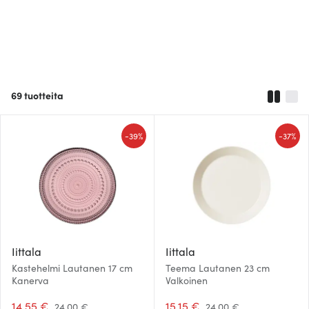
69
tuotteita
-
-
39%
37%
Iittala
Iittala
Kastehelmi Lautanen 17 cm
Teema Lautanen 23 cm
Kanerva
Valkoinen
14.55 €
15.15 €
24.00 €
24.00 €