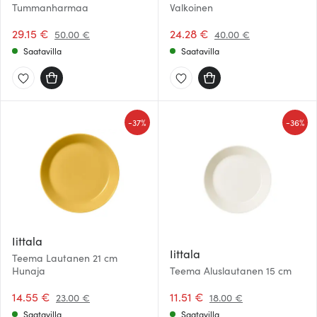
Tummanharmaa
Valkoinen
29.15 €
24.28 €
50.00 €
40.00 €
Saatavilla
Saatavilla
-
-
37%
36%
Iittala
Iittala
Teema Lautanen 21 cm
Hunaja
Teema Aluslautanen 15 cm
14.55 €
11.51 €
23.00 €
18.00 €
Saatavilla
Saatavilla