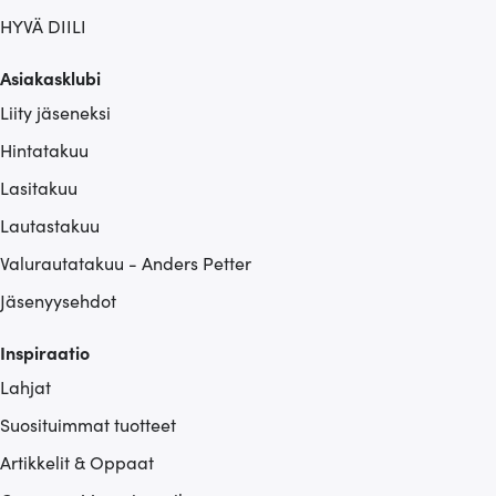
HYVÄ DIILI
Asiakasklubi
Liity jäseneksi
Hintatakuu
Lasitakuu
Lautastakuu
Valurautatakuu - Anders Petter
Jäsenyysehdot
Inspiraatio
Lahjat
Suosituimmat tuotteet
Artikkelit & Oppaat