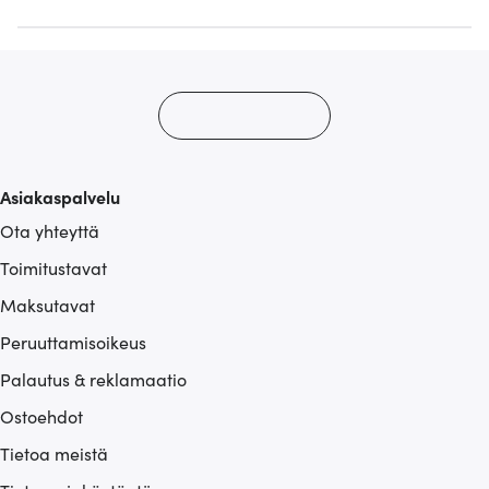
jaamme sosiaalisen median, mainosalan ja analytiikka-
alan kumppaneillemme tietoja siitä, miten käytät
sivustoamme. Kumppanimme voivat yhdistää näitä
tietoja muihin tietoihin, joita olet antanut heille tai joita on
kerätty, kun olet käyttänyt heidän palvelujaan.
Asiakaspalvelu
Ota yhteyttä
Toimitustavat
Maksutavat
Peruuttamisoikeus
Palautus & reklamaatio
Ostoehdot
Tietoa meistä