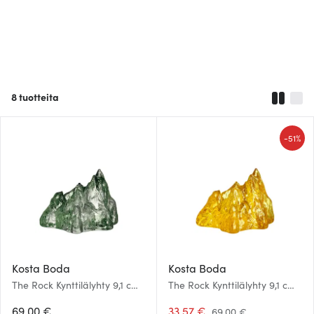
8
tuotteita
-
51%
Kosta Boda
Kosta Boda
The Rock Kynttilälyhty 9,1 cm
The Rock Kynttilälyhty 9,1 cm
Sinivihreä
Keltainen
69.00 €
33.57 €
69.00 €