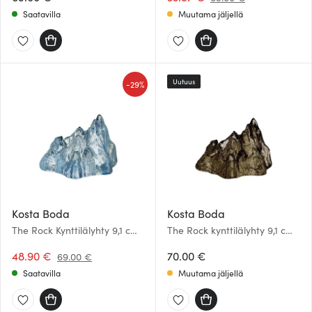
Saatavilla
Muutama jäljellä
Uutuus
-
29%
Kosta Boda
Kosta Boda
The Rock Kynttilälyhty 9,1 cm
The Rock kynttilälyhty 9,1 cm
Ice Blue
taupe
48.90 €
70.00 €
69.00 €
Saatavilla
Muutama jäljellä