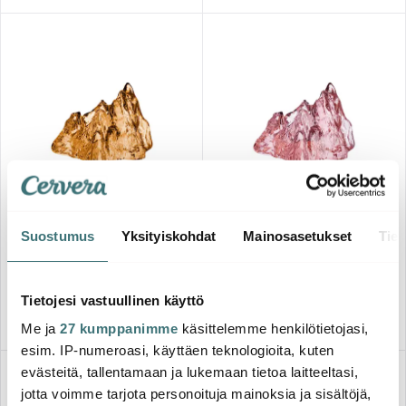
Kosta Boda
Kosta Boda
The Rock Kynttilälyhty 9,1 cm
The Rock Kynttilälyhty 9,1 cm
Suostumus
Yksityiskohdat
Mainosasetukset
Tiet
Pronssi
Vaaleanpunainen
69.00 €
69.00 €
Saatavilla
Saatavilla
Tietojesi vastuullinen käyttö
Me ja
27 kumppanimme
käsittelemme henkilötietojasi,
esim. IP-numeroasi, käyttäen teknologioita, kuten
evästeitä, tallentamaan ja lukemaan tietoa laitteeltasi,
jotta voimme tarjota personoituja mainoksia ja sisältöjä,