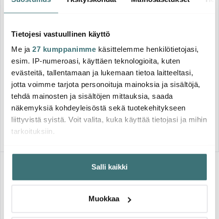
Tietojesi vastuullinen käyttö
Me ja
27 kumppanimme
käsittelemme henkilötietojasi,
esim. IP-numeroasi, käyttäen teknologioita, kuten
evästeitä, tallentamaan ja lukemaan tietoa laitteeltasi,
Marimekko
Marimekko
jotta voimme tarjota personoituja mainoksia ja sisältöjä,
Flower maljakko 10,4 cm
Flower Maljakko 10,4 cm
kirkas
Vaaleanpunainen
tehdä mainosten ja sisältöjen mittauksia, saada
53.00 €
34.20 €
58.01 €
näkemyksiä kohdeyleisöstä sekä tuotekehitykseen
Saatavilla
Loppuunmyyty verkkosivulla
liittyvistä syistä. Voit valita, kuka käyttää tietojasi ja mihin
tarkoituksiin.
Jos sallit, haluamme myös tehdä seuraavia:
Salli kaikki
Kerätä tietoja maantieteellisestä sijainnistasi,
mahdollisesti muutaman metrin tarkkuudella
Tunnistaa laitteesi skannaamalla sen ominaispiirteitä
Muokkaa
aktiivisesti (sormenjäljen muodostaminen)
Lue lisää siitä, miten henkilötietojasi käsitellään ja miten