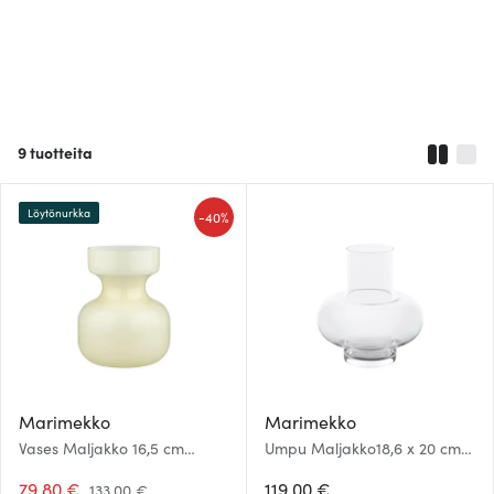
9
tuotteita
Löytönurkka
-
40%
Marimekko
Marimekko
Vases Maljakko 16,5 cm
Umpu Maljakko18,6 x 20 cm
Keltainen
Kirkas
79.80 €
119.00 €
133.00 €