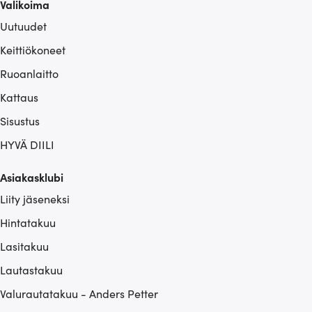
Valikoima
Uutuudet
Keittiökoneet
Ruoanlaitto
Kattaus
Sisustus
HYVÄ DIILI
Asiakasklubi
Liity jäseneksi
Hintatakuu
Lasitakuu
Lautastakuu
Valurautatakuu - Anders Petter