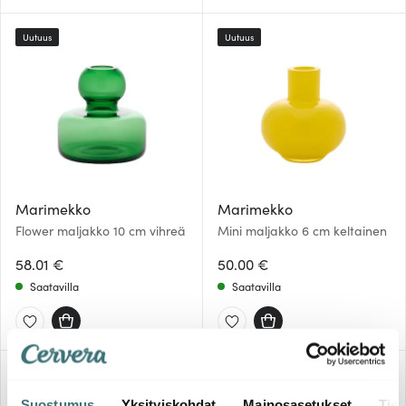
Uutuus
Uutuus
Marimekko
Marimekko
Flower maljakko 10 cm vihreä
Mini maljakko 6 cm keltainen
58.01 €
50.00 €
Saatavilla
Saatavilla
-
41%
Suostumus
Yksityiskohdat
Mainosasetukset
Tiet