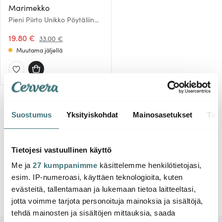
Marimekko
Pieni Piirto Unikko Pöytäliina
35x20 cm Beige/Kulta
19.80 €
33.00 €
Muutama jäljellä
Suostumus
Yksityiskohdat
Mainosasetukset
Tiet
Näyttää 1 / 1 tuotetta
Tietojesi vastuullinen käyttö
Me ja
27 kumppanimme
käsittelemme henkilötietojasi,
esim. IP-numeroasi, käyttäen teknologioita, kuten
evästeitä, tallentamaan ja lukemaan tietoa laitteeltasi,
jotta voimme tarjota personoituja mainoksia ja sisältöjä,
tehdä mainosten ja sisältöjen mittauksia, saada