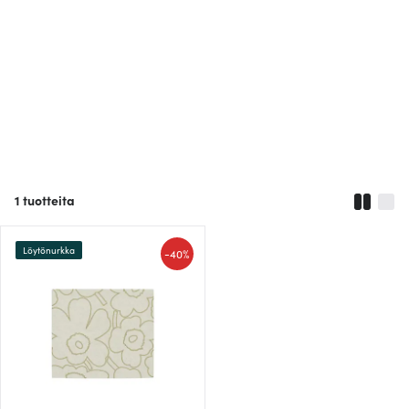
1
tuotteita
Löytönurkka
-
40%