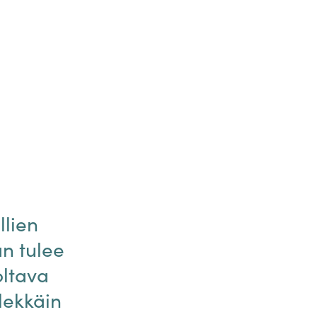
llien
an tulee
oltava
lekkäin