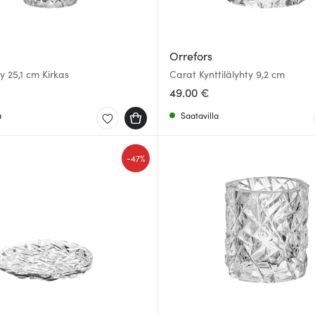
Orrefors
y 25,1 cm Kirkas
Carat Kynttilälyhty 9,2 cm
49.00 €
a
Saatavilla
-
47%