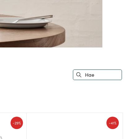
-
-
29%
41%