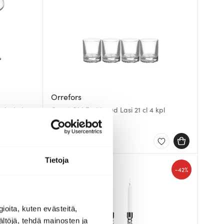
Orrefors
l 2 kpl
Carat Old Fashioned Lasi 21 cl 4 kpl
76.98 €
130.01 €
Saatavilla
Tietoja
-
-
29%
42%
ioita, kuten evästeitä,
ältöjä, tehdä mainosten ja