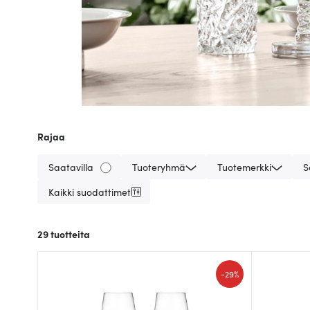
Rajaa
Saatavilla
Tuoteryhmä
Tuotemerkki
S
Kaikki suodattimet
29
tuotteita
-
29%