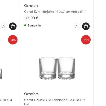
Orrefors
Carat Kynttilänjalka H 29,7 cm Antrasiitti
175.00 €
Saatavilla
-
-
41%
29%
Orrefors
 28 cl 4
Carat Double Old Fashioned Lasi 28 cl 2
kpl