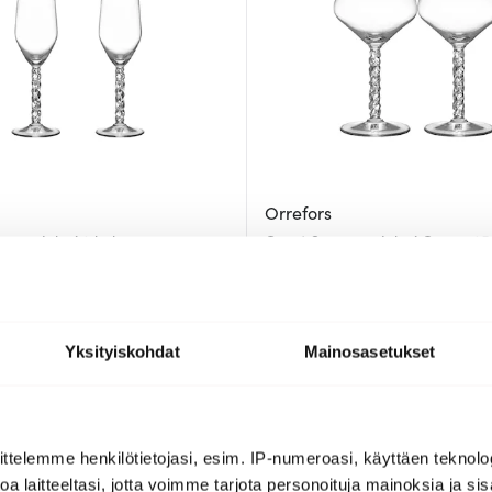
Orrefors
ppanjalasi 2 kpl
Carat Samppanjalasi Coupe 25 c
52.40 €
74.00 €
74.00 €
a
Saatavilla
Yksityiskohdat
Mainosasetukset
ttelemme henkilötietojasi, esim. IP-numeroasi, käyttäen teknolog
a laitteeltasi, jotta voimme tarjota personoituja mainoksia ja sis