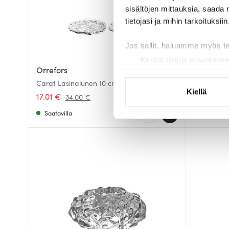
sisältöjen mittauksia, saada 
tietojasi ja mihin tarkoituksiin
Jos sallit, haluamme myös t
Kerätä tietoja maantietee
Orrefors
Orrefors
Tunnistaa laitteesi skan
Carat Lasinalunen 10 cm 2 kpl
Carat Kynt
Lue lisää siitä, miten henkilö
Kiellä
17.01 €
89.00 €
34.00 €
suostumustasi tai peruuttaa 
Saatavilla
Saatavill
Käytämme evästeitä tarjoama
ja kävijämäärämme analysoim
kumppaneillemme tietoja siitä
olet antanut heille tai joita o