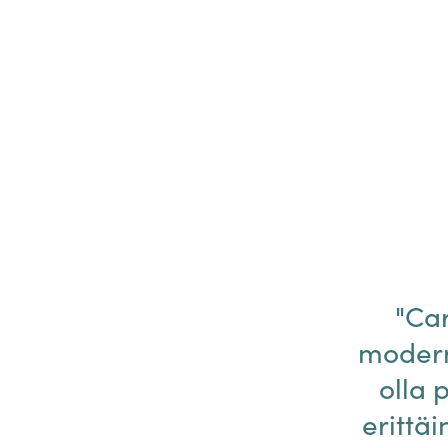
"Car
moderni
olla 
erittä