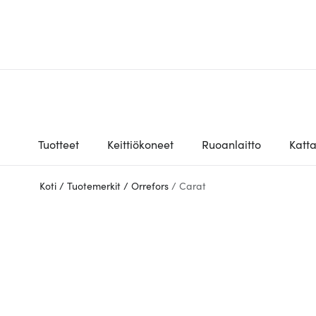
Tuotteet
Keittiökoneet
Ruoanlaitto
Katt
Koti
/
Tuotemerkit
/
Orrefors
/
Carat