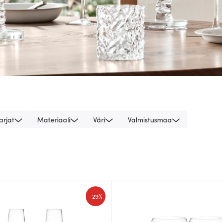
arjat
Materiaali
Väri
Valmistusmaa
-
29%