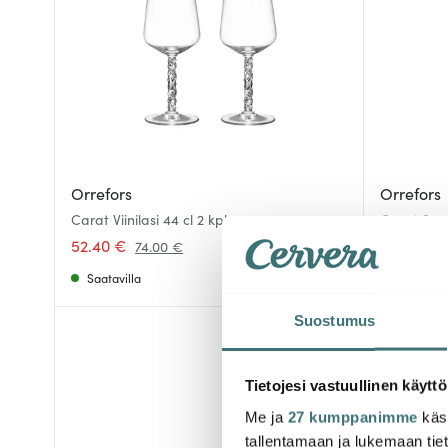
Orrefors
Orrefors
Carat Viinilasi 44 cl 2 kpl
Carat Sam
52.40 €
52.40 €
74.00 €
Saatavilla
Saatavill
Suostumus
-
50%
Tietojesi vastuullinen käyttö
Me ja
27 kumppanimme
käsi
tallentamaan ja lukemaan tieto