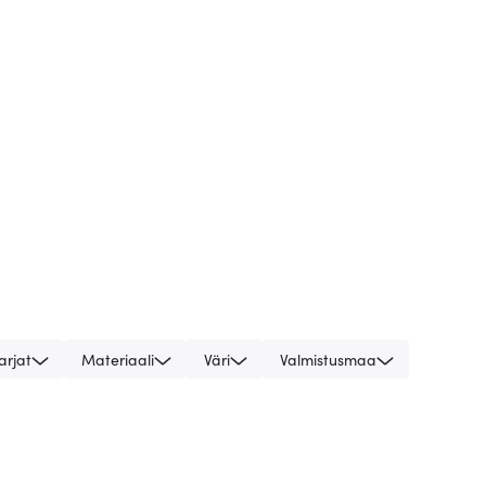
arjat
Materiaali
Väri
Valmistusmaa