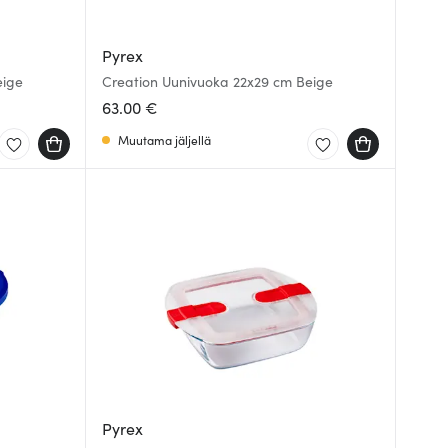
Pyrex
eige
Creation Uunivuoka 22x29 cm Beige
63.00 €
Muutama jäljellä
Pyrex