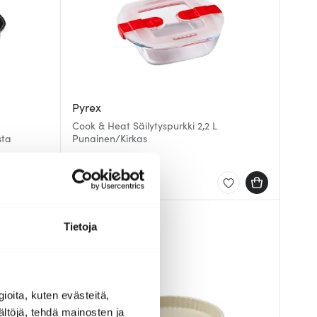
Pyrex
Cook & Heat Säilytyspurkki 2,2 L
sta
Punainen/Kirkas
29.00 €
Muutama jäljellä
Tietoja
ioita, kuten evästeitä,
ältöjä, tehdä mainosten ja