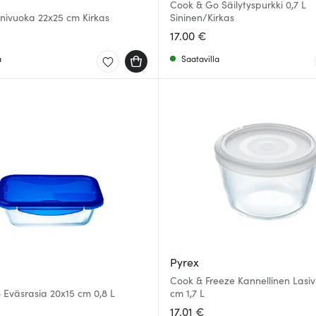
Cook & Go Säilytyspurkki 0,7 L
univuoka 22x25 cm Kirkas
Sininen/Kirkas
17.00 €
a
Saatavilla
Pyrex
Cook & Freeze Kannellinen Lasi
Eväsrasia 20x15 cm 0,8 L
cm 1,7 L
17.01 €