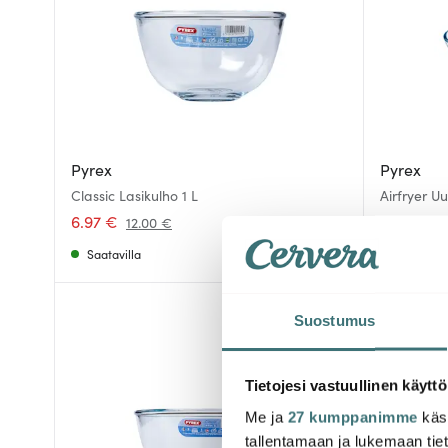
Pyrex
Pyrex
Classic Lasikulho 1 L
Airfryer U
6.97 €
9.00 €
12.00 €
Saatavilla
Saatavill
-
46%
Suostumus
Tietojesi vastuullinen käyttö
Me ja
27 kumppanimme
käsi
tallentamaan ja lukemaan tieto