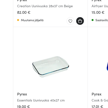
Creation Uunivuoka 28x37 cm Beige
Airfryer U
82.00 €
15.00 €
Muutama jäljellä
Saatavill
Pyrex
Pyrex
Essentials Uunivuoka 40x27 cm
Cook & Go 
19.00 €
17.01 €