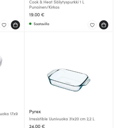
Cook & Heat Säilytyspurkki 1 L
Punainen/Kirkas
19.00 €
Saatavilla
Pyrex
vuoka 17x9
Irresistible Uunivuoka 31x20 cm 2,2 L
24.00 €