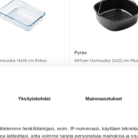
Pyrex
univuoka 14x19 cm Kirkas
Airfryer Uunivuoka 21x22 cm Mu
16.00 €
a
Saatavilla
Yksityiskohdat
Mainosasetukset
ttelemme henkilötietojasi, esim. IP-numeroasi, käyttäen teknolog
a laitteeltasi, jotta voimme tarjota personoituja mainoksia ja sis