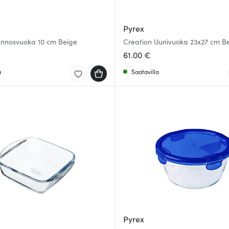
Pyrex
Annosvuoka 10 cm Beige
Creation Uunivuoka 23x27 cm B
61.00 €
a
Saatavilla
Pyrex