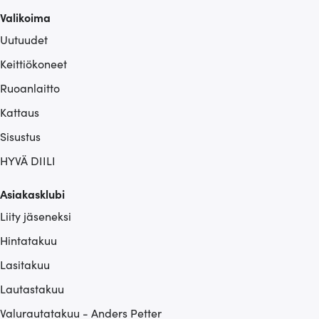
sivustoamme. Kumppanimme voivat yhdistää näitä
Valikoima
tietoja muihin tietoihin, joita olet antanut heille tai joita on
Uutuudet
kerätty, kun olet käyttänyt heidän palvelujaan.
Keittiökoneet
Ruoanlaitto
Kattaus
Sisustus
HYVÄ DIILI
Asiakasklubi
Liity jäseneksi
Hintatakuu
Lasitakuu
Lautastakuu
Valurautatakuu - Anders Petter