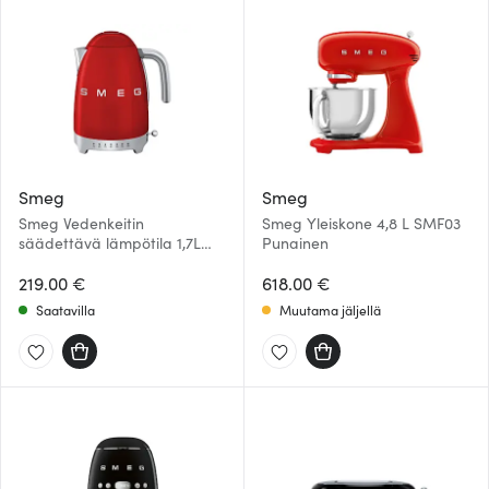
Smeg
Smeg
Smeg Vedenkeitin
Smeg Yleiskone 4,8 L SMF03
säädettävä lämpötila 1,7L
Punainen
KLF04 Punainen
219.00 €
618.00 €
Saatavilla
Muutama jäljellä