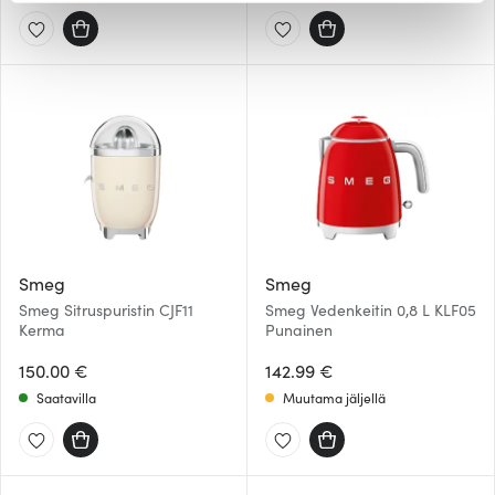
evästeilmoituksessa.
Käytämme evästeitä tarjoamamme sisällön ja mainosten
räätälöimiseen, sosiaalisen median ominaisuuksien
tukemiseen ja kävijämäärämme analysoimiseen. Lisäksi
jaamme sosiaalisen median, mainosalan ja analytiikka-
alan kumppaneillemme tietoja siitä, miten käytät
sivustoamme. Kumppanimme voivat yhdistää näitä
tietoja muihin tietoihin, joita olet antanut heille tai joita on
kerätty, kun olet käyttänyt heidän palvelujaan.
Smeg
Smeg
Smeg Sitruspuristin CJF11
Smeg Vedenkeitin 0,8 L KLF05
Kerma
Punainen
150.00 €
142.99 €
Saatavilla
Muutama jäljellä