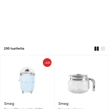
295
tuotteita
-
43%
Smeg
Smeg