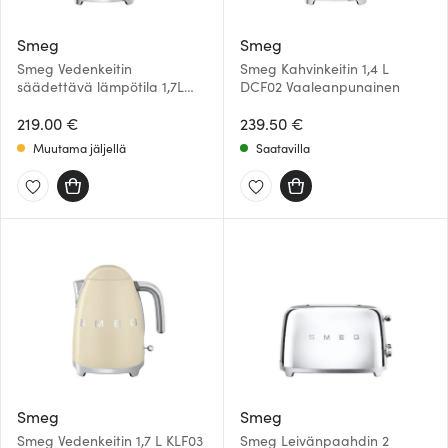
Smeg
Smeg
Smeg Vedenkeitin
Smeg Kahvinkeitin 1,4 L
säädettävä lämpötila 1,7L
DCF02 Vaaleanpunainen
KLF04 Pastellinsininen
219.00 €
239.50 €
Muutama jäljellä
Saatavilla
Smeg
Smeg
Smeg Vedenkeitin 1,7 L KLF03
Smeg Leivänpaahdin 2