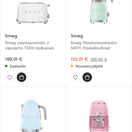
Smeg
Smeg
Smeg Leivänpaahdin 2
Smeg Maidonvaahdotin
viipaletta TSF01 Valkoinen
MFF11 Pastellinvihreä
199.01 €
152.01 €
200.00 €
Saatavilla
Muutama jäljellä