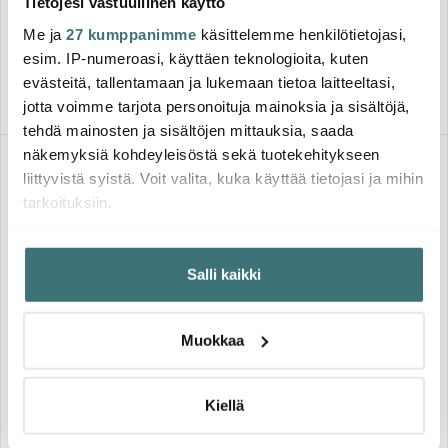
viipaletta TSF01 Punainen
Musta
Tietojesi vastuullinen käyttö
Me ja
27 kumppanimme
käsittelemme henkilötietojasi,
189.99 €
179.00 €
esim. IP-numeroasi, käyttäen teknologioita, kuten
Saatavilla
Saatavilla
evästeitä, tallentamaan ja lukemaan tietoa laitteeltasi,
jotta voimme tarjota personoituja mainoksia ja sisältöjä,
tehdä mainosten ja sisältöjen mittauksia, saada
näkemyksiä kohdeyleisöstä sekä tuotekehitykseen
liittyvistä syistä. Voit valita, kuka käyttää tietojasi ja mihin
tarkoituksiin.
Jos sallit, haluamme myös tehdä seuraavia:
Salli kaikki
Kerätä tietoja maantieteellisestä sijainnistasi,
mahdollisesti muutaman metrin tarkkuudella
Tunnistaa laitteesi skannaamalla sen ominaispiirteitä
Smeg
Smeg
Muokkaa
aktiivisesti (sormenjäljen muodostaminen)
Smeg Leivänpaahdin 4
Smeg Mini Maidonvaahdotin
viipaletta TSF02 Musta
180 ml MFF02 Creme
Lue lisää siitä, miten henkilötietojasi käsitellään ja miten
voit määrittää asetuksesi
tiedot-osiossa
. Voit muuttaa
Kiellä
219.00 €
139.00 €
suostumustasi tai peruuttaa sen milloin vain
Saatavilla
Saatavilla