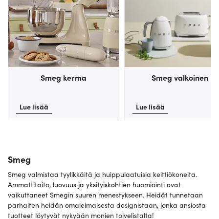
Smeg kerma
Smeg valkoinen
Lue lisää
Lue lisää
Smeg
Smeg valmistaa tyylikkäitä ja huippulaatuisia keittiökoneita.
Ammattitaito, luovuus ja yksityiskohtien huomiointi ovat
vaikuttaneet Smegin suuren menestykseen. Heidät tunnetaan
parhaiten heidän omaleimaisesta designistaan, jonka ansiosta
tuotteet löytyvät nykyään monien toivelistalta!