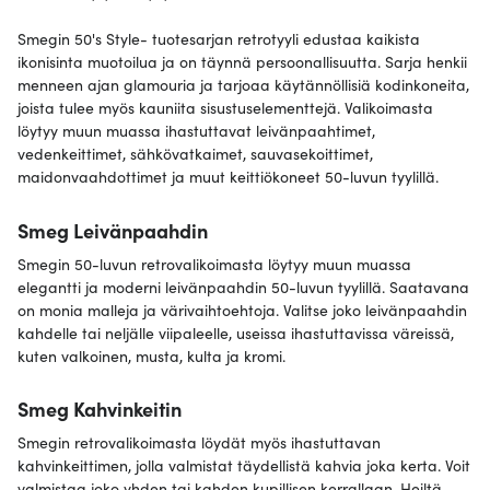
Smegin 50's Style- tuotesarjan retrotyyli edustaa kaikista
ikonisinta muotoilua ja on täynnä persoonallisuutta. Sarja henkii
menneen ajan glamouria ja tarjoaa käytännöllisiä kodinkoneita,
joista tulee myös kauniita sisustuselementtejä. Valikoimasta
löytyy muun muassa ihastuttavat leivänpaahtimet,
vedenkeittimet, sähkövatkaimet, sauvasekoittimet,
maidonvaahdottimet ja muut keittiökoneet 50-luvun tyylillä.
Smeg Leivänpaahdin
Smegin 50-luvun retrovalikoimasta löytyy muun muassa
elegantti ja moderni leivänpaahdin 50-luvun tyylillä. Saatavana
on monia malleja ja värivaihtoehtoja. Valitse joko leivänpaahdin
kahdelle tai neljälle viipaleelle, useissa ihastuttavissa väreissä,
kuten valkoinen, musta, kulta ja kromi.
Smeg Kahvinkeitin
Smegin retrovalikoimasta löydät myös ihastuttavan
kahvinkeittimen, jolla valmistat täydellistä kahvia joka kerta. Voit
valmistaa joko yhden tai kahden kupillisen kerrallaan. Heiltä