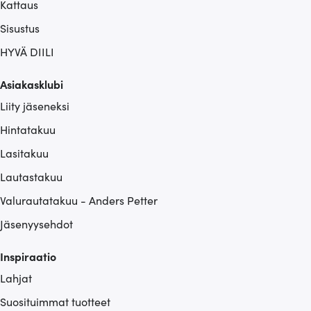
Kattaus
Sisustus
HYVÄ DIILI
Asiakasklubi
Liity jäseneksi
Hintatakuu
Lasitakuu
Lautastakuu
Valurautatakuu - Anders Petter
Jäsenyysehdot
Inspiraatio
Lahjat
Suosituimmat tuotteet