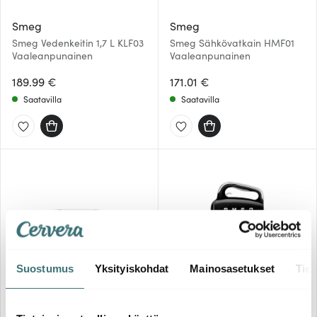
Smeg
Smeg
Smeg Vedenkeitin 1,7 L KLF03
Smeg Sähkövatkain HMF01
Vaaleanpunainen
Vaaleanpunainen
189.99 €
171.01 €
Saatavilla
Saatavilla
Suostumus
Yksityiskohdat
Mainosasetukset
Tiet
Smeg
Smeg
Smeg Leivänpaahdin 2
Smeg Sähkövatkain HMF01