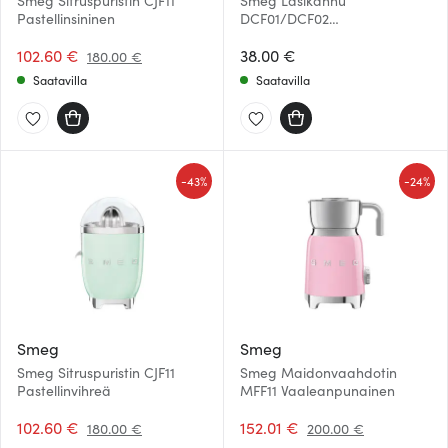
Smeg Sitruspuristin CJF11
Smeg Lasikannu
Pastellinsininen
DCF01/DCF02
kahvinkeittimeen
102.60 €
38.00 €
180.00 €
Saatavilla
Saatavilla
-
-
43%
24%
Smeg
Smeg
Smeg Sitruspuristin CJF11
Smeg Maidonvaahdotin
Pastellinvihreä
MFF11 Vaaleanpunainen
102.60 €
152.01 €
180.00 €
200.00 €