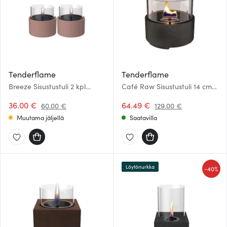
Tenderflame
Tenderflame
Breeze Sisustustuli 2 kpl
Café Raw Sisustustuli 14 cm
Orange
Musta
36.00 €
64.49 €
60.00 €
129.00 €
Muutama jäljellä
Saatavilla
Löytönurkka
-
40%