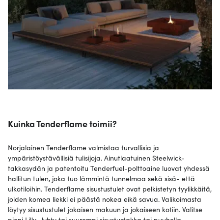
Kuinka Tenderflame toimii?
Norjalainen Tenderflame valmistaa turvallisia ja
ympäristöystävällisiä tulisijoja. Ainutlaatuinen Steelwick-
takkasydän ja patentoitu Tenderfuel-polttoaine luovat yhdessä
hallitun tulen, joka tuo lämmintä tunnelmaa sekä sisä- että
ulkotiloihin. Tenderflame sisustustulet ovat pelkistetyn tyylikkäitä,
joiden komea liekki ei päästä nokea eikä savua. Valikoimasta
löytyy sisustustulet jokaisen makuun ja jokaiseen kotiin. Valitse
pieni Lilly- lyhty tai suurempi sisustustakka tai puuhella.