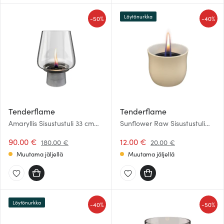
Löytönurkka
-
-
50%
40%
Tenderflame
Tenderflame
Amaryllis Sisustustuli 33 cm
Sunflower Raw Sisustustuli
Tummanharmaa
8,6 cm Beige
90.00 €
12.00 €
180.00 €
20.00 €
Muutama jäljellä
Muutama jäljellä
Löytönurkka
-
-
40%
50%