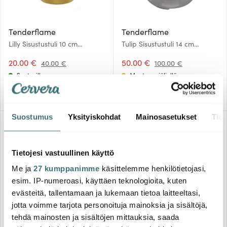
Tenderflame
Tenderflame
Lilly Sisustustuli 10 cm
Tulip Sisustustuli 14 cm
Samppanja
Harmaa
20.00 €
50.00 €
40.00 €
100.00 €
Saatavilla
Muutama jäljellä
Suostumus
Yksityiskohdat
Mainosasetukset
Tiet
-
-
50%
50%
Tietojesi vastuullinen käyttö
Me ja
27 kumppanimme
käsittelemme henkilötietojasi,
esim. IP-numeroasi, käyttäen teknologioita, kuten
evästeitä, tallentamaan ja lukemaan tietoa laitteeltasi,
jotta voimme tarjota personoituja mainoksia ja sisältöjä,
tehdä mainosten ja sisältöjen mittauksia, saada
Tenderflame
Tenderflame