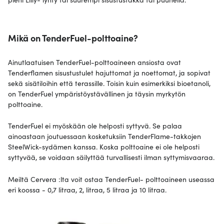
Mikä on TenderFuel-polttoaine?
Ainutlaatuisen TenderFuel-polttoaineen ansiosta ovat
Tenderflamen sisustustulet hajuttomat ja noettomat, ja sopivat
sekä sisätiloihin että terassille. Toisin kuin esimerkiksi bioetanoli,
on TenderFuel ympäristöystävällinen ja täysin myrkytön
polttoaine.
TenderFuel ei myöskään ole helposti syttyvä. Se palaa
ainoastaan joutuessaan kosketuksiin TenderFlame-takkojen
SteelWick-sydämen kanssa. Koska polttoaine ei ole helposti
syttyvää, se voidaan säilyttää turvallisesti ilman syttymisvaaraa.
Meiltä Cervera :lta voit ostaa TenderFuel- polttoaineen useassa
eri koossa - 0,7 litraa, 2, litraa, 5 litraa ja 10 litraa.