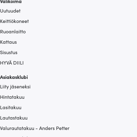
Valikoima
Uutuudet
Keittiökoneet
Ruoanlaitto
Kattaus
Sisustus
HYVÄ DIILI
Asiakasklubi
Liity jäseneksi
Hintatakuu
Lasitakuu
Lautastakuu
Valurautatakuu - Anders Petter