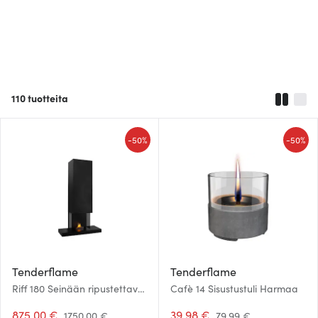
110
tuotteita
-
-
50%
50%
Tenderflame
Tenderflame
Riff 180 Seinään ripustettava
Cafè 14 Sisustustuli Harmaa
takka Musta
875.00 €
39.98 €
1750.00 €
79.99 €