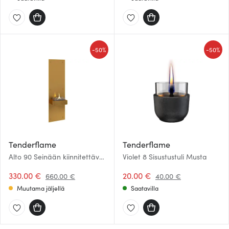
sivustoamme. Kumppanimme voivat yhdistää näitä
tietoja muihin tietoihin, joita olet antanut heille tai joita on
kerätty, kun olet käyttänyt heidän palvelujaan.
-
-
50%
50%
Tenderflame
Tenderflame
Alto 90 Seinään kiinnitettävä
Violet 8 Sisustustuli Musta
takka 0,5 L Kulta
330.00 €
20.00 €
660.00 €
40.00 €
Muutama jäljellä
Saatavilla