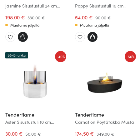
Jasmine Sisustustuli 24 cm
Poppy Sisustustuli 16 cm
Kupari
Tumma tammi
198.00 €
54.00 €
330.00 €
90.00 €
Muutama jäljellä
Muutama jäljellä
Löytönurkka
-
-
40%
50%
Tenderflame
Tenderflame
Aster Sisustustuli 10 cm
Carnation Pöytätakka Musta
Valkoinen
30.00 €
174.50 €
50.00 €
349.00 €