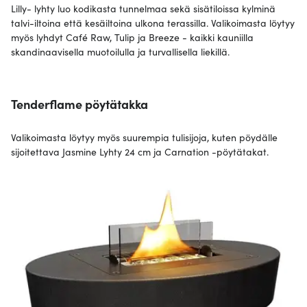
Lilly- lyhty luo kodikasta tunnelmaa sekä sisätiloissa kylminä
talvi-iltoina että kesäiltoina ulkona terassilla. Valikoimasta löytyy
myös lyhdyt Café Raw, Tulip ja Breeze - kaikki kauniilla
skandinaavisella muotoilulla ja turvallisella liekillä.
Tenderflame pöytätakka
Valikoimasta löytyy myös suurempia tulisijoja, kuten pöydälle
sijoitettava Jasmine Lyhty 24 cm ja Carnation -pöytätakat.