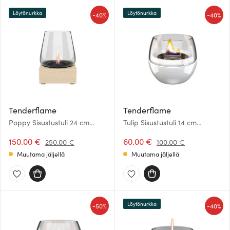
Löytönurkka
Löytönurkka
-
-
40%
40%
Tenderflame
Tenderflame
Poppy Sisustustuli 24 cm
Tulip Sisustustuli 14 cm
Vaalea tammi
Valkoinen
150.00 €
60.00 €
250.00 €
100.00 €
Muutama jäljellä
Muutama jäljellä
Löytönurkka
-
-
50%
40%