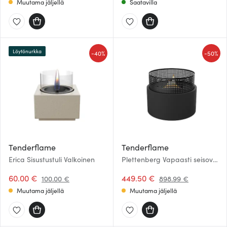
Muutama jäljellä
Saatavilla
Löytönurkka
-
-
40%
50%
Tenderflame
Tenderflame
Erica Sisustustuli Valkoinen
Plettenberg Vapaasti seisova
sisustustakka 54 cm
60.00 €
449.50 €
100.00 €
898.99 €
Muutama jäljellä
Muutama jäljellä