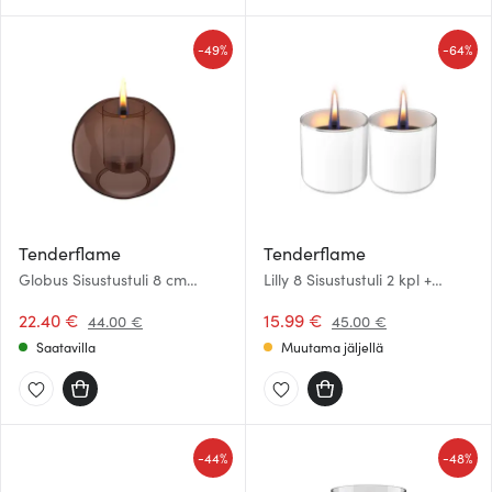
-
-
49%
64%
Tenderflame
Tenderflame
Globus Sisustustuli 8 cm
Lilly 8 Sisustustuli 2 kpl +
amber
polttoaine 0,5 L Valkoinen
22.40 €
15.99 €
44.00 €
45.00 €
Saatavilla
Muutama jäljellä
-
-
44%
48%