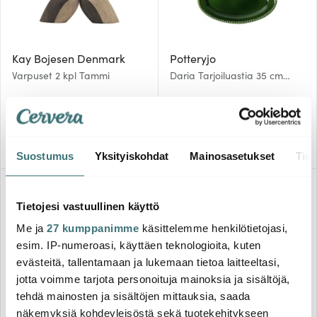
Kay Bojesen Denmark
Potteryjo
Varpuset 2 kpl Tammi
Daria Tarjoiluastia 35 cm
Moss
39.87 €
60.30 €
67.00 €
67.00 €
Saatavilla
Saatavilla
Suostumus
Yksityiskohdat
Mainosasetukset
Tiet
Tietojesi vastuullinen käyttö
Me ja
27 kumppanimme
käsittelemme henkilötietojasi,
esim. IP-numeroasi, käyttäen teknologioita, kuten
evästeitä, tallentamaan ja lukemaan tietoa laitteeltasi,
jotta voimme tarjota personoituja mainoksia ja sisältöjä,
tehdä mainosten ja sisältöjen mittauksia, saada
näkemyksiä kohdeyleisöstä sekä tuotekehitykseen