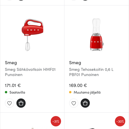
Smeg
Smeg
Smeg Sähkövatkain HMF01
Smeg Tehosekoitin 0,6 L
Punainen
PBF01 Punainen
171.01 €
169.00 €
Saatavilla
Muutama jäljellä
-
-
31%
30%