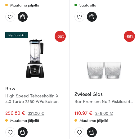
sivustoamme. Kumppanimme voivat yhdistää näitä
Muutama jäljellä
Saatavilla
tietoja muihin tietoihin, joita olet antanut heille tai joita on
kerätty, kun olet käyttänyt heidän palvelujaan.
Löytönurkka
-
-
20%
55%
Raw
Zwiesel Glas
High Speed Tehosekoitin X
4,0 Turbo 2380 WValkoinen
Bar Premium No.2 Viskilasi 40
cl 2 kpl
256.80 €
110.97 €
321.00 €
249.00 €
Muutama jäljellä
Muutama jäljellä