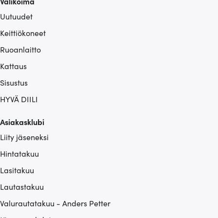
Valikoima
Uutuudet
Keittiökoneet
Ruoanlaitto
Kattaus
Sisustus
HYVÄ DIILI
Asiakasklubi
Liity jäseneksi
Hintatakuu
Lasitakuu
Lautastakuu
Valurautatakuu - Anders Petter