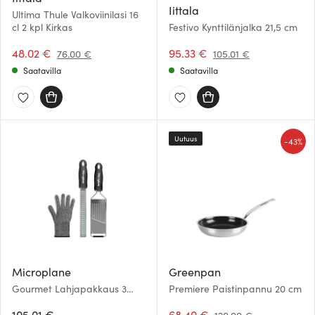
Iittala
Ultima Thule Valkoviinilasi 16
cl 2 kpl Kirkas
Festivo Kynttilänjalka 21,5 cm
48.02 €
95.33 €
76.00 €
105.01 €
Saatavilla
Saatavilla
Uutuus
-
43%
Microplane
Greenpan
Gourmet Lahjapakkaus 3
Premiere Paistinpannu 20 cm
osaa
105.01 €
68.40 €