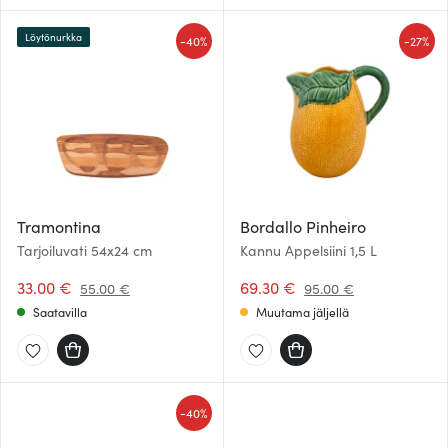
Löytönurkka
-
-
40%
27%
Tramontina
Bordallo Pinheiro
Tarjoiluvati 54x24 cm
Kannu Appelsiini 1,5 L
33.00 €
69.30 €
55.00 €
95.00 €
Saatavilla
Muutama jäljellä
-
40%