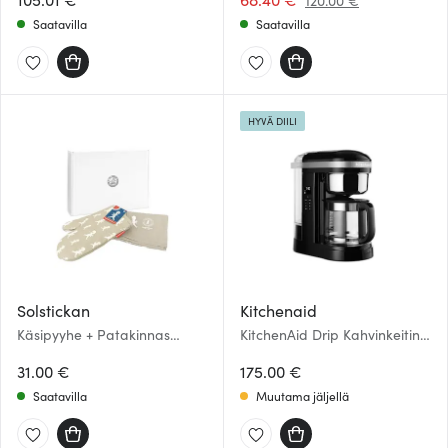
120.00 €
Saatavilla
Saatavilla
HYVÄ DIILI
Solstickan
Kitchenaid
Käsipyyhe + Patakinnas
KitchenAid Drip Kahvinkeitin
Hiekka
1,7 L Musta
31.00 €
175.00 €
Saatavilla
Muutama jäljellä