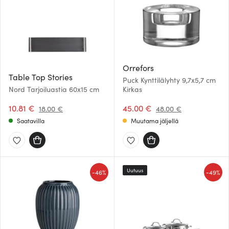
Orrefors
Table Top Stories
Puck Kynttilälyhty 9,7x5,7 cm
Nord Tarjoiluastia 60x15 cm
Kirkas
10.81 €
45.00 €
18.00 €
48.00 €
Saatavilla
Muutama jäljellä
Uutuus
-
-
46%
49%