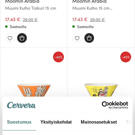
Moomin Arabia
Moomin Arabia
Muumi Kulho Taikuri 15 cm
Muumi Kulho 15 cm
Nuuskamuikkunen
17.43 €
17.43 €
29.00 €
29.00 €
Saatavilla
Saatavilla
-
-
40%
40%
Moomin Arabia
Moomin Arabia
Muumi Kulho Hattivatit 15 cm
Muumi Kulho Miska 15 cm
Suostumus
Yksityiskohdat
Mainosasetukset
Tiet
17.43 €
17.43 €
29.00 €
29.00 €