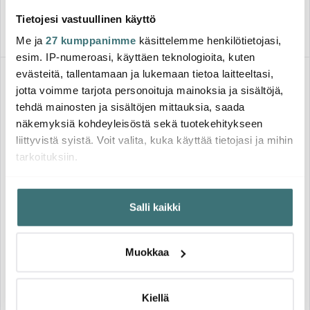
Saatavilla
Saatavilla
Tietojesi vastuullinen käyttö
Me ja
27 kumppanimme
käsittelemme henkilötietojasi,
esim. IP-numeroasi, käyttäen teknologioita, kuten
evästeitä, tallentamaan ja lukemaan tietoa laitteeltasi,
-
-
40%
40%
jotta voimme tarjota personoituja mainoksia ja sisältöjä,
tehdä mainosten ja sisältöjen mittauksia, saada
näkemyksiä kohdeyleisöstä sekä tuotekehitykseen
liittyvistä syistä. Voit valita, kuka käyttää tietojasi ja mihin
tarkoituksiin.
Jos sallit, haluamme myös tehdä seuraavia:
Moomin Arabia
Moomin Arabia
Salli kaikki
Kerätä tietoja maantieteellisestä sijainnistasi,
Muumi Kulho Piisamirotta
Muumi Kulho Esi-Isä 15 cm
mahdollisesti muutaman metrin tarkkuudella
luolassa 15 cm Beige
Tunnistaa laitteesi skannaamalla sen ominaispiirteitä
17.43 €
17.43 €
29.00 €
29.00 €
Muokkaa
aktiivisesti (sormenjäljen muodostaminen)
Saatavilla
Saatavilla
Lue lisää siitä, miten henkilötietojasi käsitellään ja miten
voit määrittää asetuksesi
tiedot-osiossa
. Voit muuttaa
Kiellä