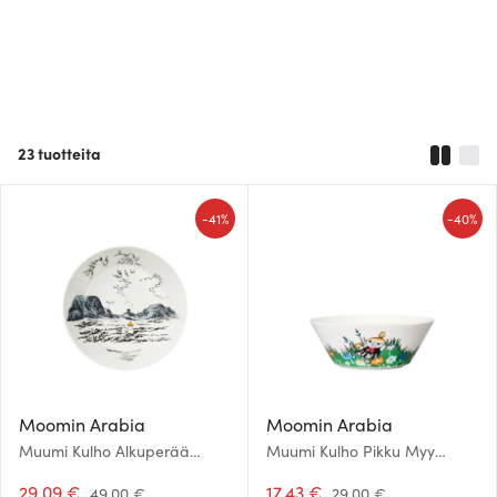
23
tuotteita
-
-
41%
40%
Moomin Arabia
Moomin Arabia
Muumi Kulho Alkuperää
Muumi Kulho Pikku Myy
kunnioittaen 23 cm
niityllä 15 cm
29.09 €
17.43 €
49.00 €
29.00 €