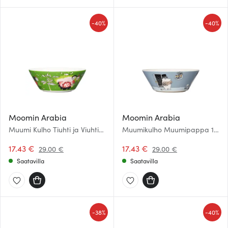
-
-
40%
40%
Moomin Arabia
Moomin Arabia
Muumi Kulho Tiuhti ja Viuhti
Muumikulho Muumipappa 15
15 cm
cm Harmaa
17.43 €
17.43 €
29.00 €
29.00 €
Saatavilla
Saatavilla
-
-
38%
40%