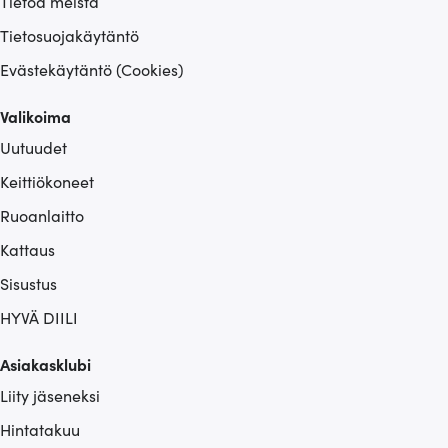
Tietoa meistä
Tietosuojakäytäntö
Evästekäytäntö (Cookies)
Valikoima
Uutuudet
Keittiökoneet
Ruoanlaitto
Kattaus
Sisustus
HYVÄ DIILI
Asiakasklubi
Liity jäseneksi
Hintatakuu