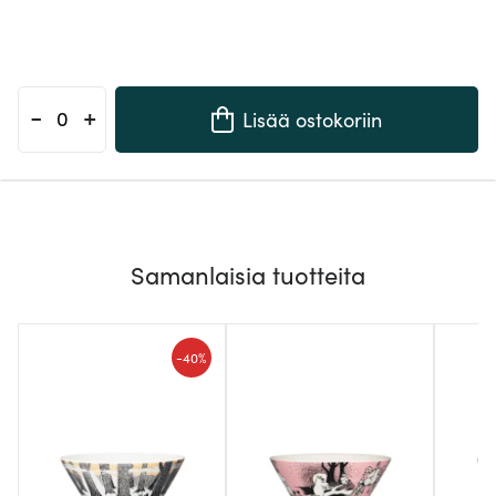
-
+
Lisää ostokoriin
Samanlaisia tuotteita
-
40%