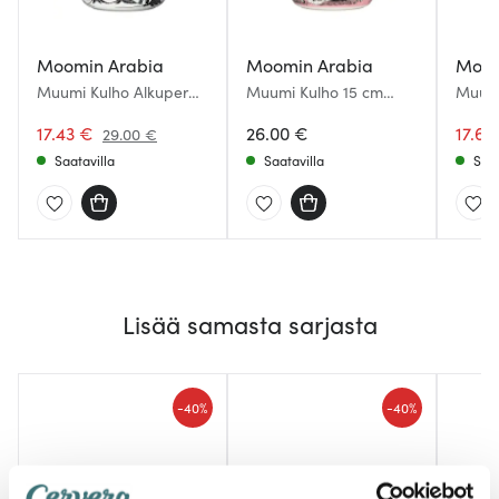
Moomin Arabia
Moomin Arabia
Moom
Muumi Kulho Alkuperää
Muumi Kulho 15 cm
Muumi
kunnioittaen 15 cm
Rakkaus 30
Sydän
17.43 €
26.00 €
17.65
29.00 €
Saatavilla
Saatavilla
Saat
Lisää samasta sarjasta
-
-
40%
40%