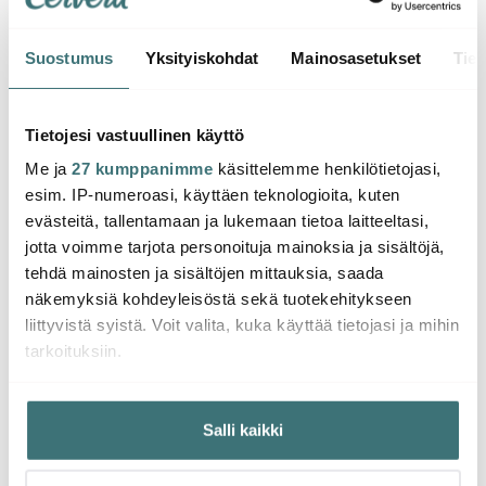
Suostumus
Yksityiskohdat
Mainosasetukset
Tiet
Moomin Arabia
Moomin Arabia
Moom
Muumi Kulho
Muumi Kulho Ninni 15
Muumi
Tietojesi vastuullinen käyttö
Muumipeikko 15 cm
cm
ja Viu
Me ja
27 kumppanimme
käsittelemme henkilötietojasi,
Nurmenvihreä
17.43 €
17.43 €
17.43
29.00 €
29.00 €
esim. IP-numeroasi, käyttäen teknologioita, kuten
Saatavilla
Saatavilla
Saat
evästeitä, tallentamaan ja lukemaan tietoa laitteeltasi,
jotta voimme tarjota personoituja mainoksia ja sisältöjä,
tehdä mainosten ja sisältöjen mittauksia, saada
näkemyksiä kohdeyleisöstä sekä tuotekehitykseen
liittyvistä syistä. Voit valita, kuka käyttää tietojasi ja mihin
tarkoituksiin.
Saatat pitää myös näistä
Jos sallit, haluamme myös tehdä seuraavia:
Salli kaikki
Kerätä tietoja maantieteellisestä sijainnistasi,
-
-
39%
40%
mahdollisesti muutaman metrin tarkkuudella
Tunnistaa laitteesi skannaamalla sen ominaispiirteitä