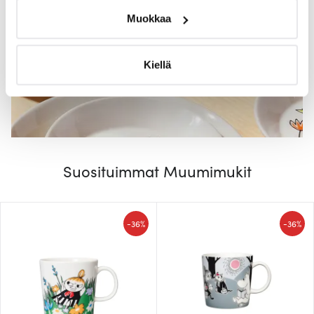
Tunnistaa laitteesi skannaamalla sen ominaispiirteitä
Muokkaa
aktiivisesti (sormenjäljen muodostaminen)
Lue lisää siitä, miten henkilötietojasi käsitellään ja miten
voit määrittää asetuksesi
tiedot-osiossa
. Voit muuttaa
Kiellä
suostumustasi tai peruuttaa sen milloin vain
evästeilmoituksessa.
Käytämme evästeitä tarjoamamme sisällön ja mainosten
räätälöimiseen, sosiaalisen median ominaisuuksien
tukemiseen ja kävijämäärämme analysoimiseen. Lisäksi
Suosituimmat Muumimukit
jaamme sosiaalisen median, mainosalan ja analytiikka-
alan kumppaneillemme tietoja siitä, miten käytät
sivustoamme. Kumppanimme voivat yhdistää näitä
-
-
36%
36%
tietoja muihin tietoihin, joita olet antanut heille tai joita on
kerätty, kun olet käyttänyt heidän palvelujaan.