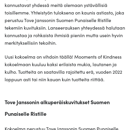
kannustavat yhdessä meitä olemaan ystävällisiä
toisillemme. Yhteistyön tuloksena on kaunis astiasto, joka
perustuu Tove Janssonin Suomen Punaiselle Ristille
tekemiin kuvituksiin. Lanseerauksen yhteydessä halutaan
kannustaa ja rohkaista ihmisiä pieniin mutta usein hyvin
merkityksellisiin tekoihin.
Uusi kokoelma on vihdoin täällä! Mooments of Kindness
kokoelmaan kuuluu kaksi erilaista mukia, lautanen ja
kulho. Tuotteita on saatavilla rajoitettu erä, vuoden 2022
loppuun asti tai niin kauan kuin tuotteita riittää.
Tove Janssonin alkuperäiskuvitukset Suomen
Punaiselle Ristille
Kokoelma perustuu Tove Janssonin Suomen Punaiselle