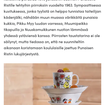
Ristille tehtyihin piirroksiin vuodelta 1963. Sympaattisessa
kuvituksessa, jonka tyylistä on helppo tunnistaa taiteilijan
kädenjälki, nähdään muun muassa värikkäitä punaisia
kukkia, Pikku Myy luudan varressa, Muumipeikko
tikapuilla ja Nuuskamuikkunen nuotion lämmössä
yhdessä ystäviensä kanssa. Piirrosten taustatarina ei ole
säilynyt, mutta tiedossa on, että ne suunniteltiin
aikanaan koristamaan koululaisille jaettua Punaisen
Ristin lukujärjestystä.