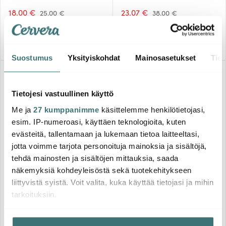
18.00 €
23.07 €
25.00 €
38.00 €
Muutama jäljellä
Saatavilla
Suostumus
Yksityiskohdat
Mainosasetukset
Tiet
Löytönurkka
-
-
40%
29%
Tietojesi vastuullinen käyttö
Me ja
27 kumppanimme
käsittelemme henkilötietojasi,
esim. IP-numeroasi, käyttäen teknologioita, kuten
evästeitä, tallentamaan ja lukemaan tietoa laitteeltasi,
jotta voimme tarjota personoituja mainoksia ja sisältöjä,
tehdä mainosten ja sisältöjen mittauksia, saada
Marimekko
Le Creuset
näkemyksiä kohdeyleisöstä sekä tuotekehitykseen
PIccolo Lautanen 10x10 cm
Signature Uunivuokasetti
liittyvistä syistä. Voit valita, kuka käyttää tietojasi ja mihin
Viininpunainen
23+13 cm Cerise
tarkoituksiin.
12.55 €
48.90 €
20.91 €
69.00 €
Saatavilla
Saatavilla
Jos sallit, haluamme myös tehdä seuraavia: