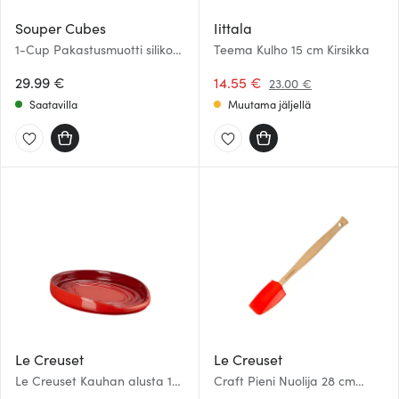
Souper Cubes
Iittala
1-Cup Pakastusmuotti silikoni
Teema Kulho 15 cm Kirsikka
4×250 ml Karpalo
29.99 €
14.55 €
23.00 €
Saatavilla
Muutama jäljellä
Le Creuset
Le Creuset
Le Creuset Kauhan alusta 15
Craft Pieni Nuolija 28 cm
cm Cerise
Volcanic