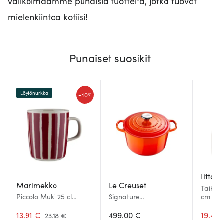
valikoimaamme punaisia tuotteita, jotka tuovat
mielenkiintoa kotiisi!
Punaiset suosikit
Löytönurkka
-
40%
Iittal
Marimekko
Le Creuset
Taika
Piccolo Muki 25 cl
Signature
cm Pu
Viininpunainen
Valurautapata pyöreä
13.91 €
26 cm 6,3 L Volcanic
499.00 €
19.41
23.18 €