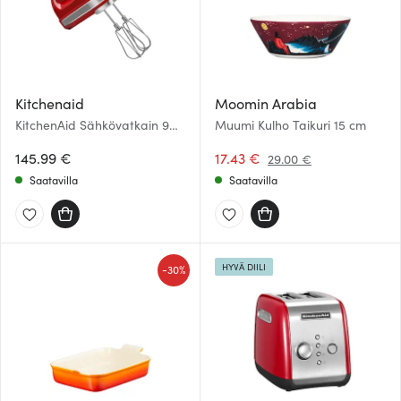
Kitchenaid
Moomin Arabia
KitchenAid Sähkövatkain 9
Muumi Kulho Taikuri 15 cm
nopeudella Punainen
145.99 €
17.43 €
29.00 €
Saatavilla
Saatavilla
HYVÄ DIILI
-
30%