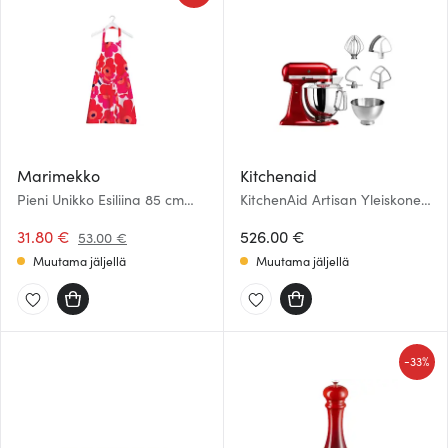
Marimekko
Kitchenaid
Pieni Unikko Esiliina 85 cm
KitchenAid Artisan Yleiskone
Valkoinen/Punainen
4,8 + 3L 5KSM175Kandeerattu
31.80 €
omena
526.00 €
53.00 €
Muutama jäljellä
Muutama jäljellä
-
33%