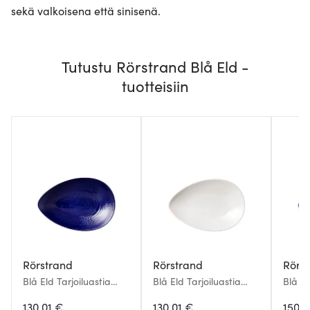
sekä valkoisena että sinisenä.
Tutustu Rörstrand Blå Eld -
tuotteisiin
Rörstrand
Rörstrand
Rörs
Blå Eld Tarjoiluastia
Blå Eld Tarjoiluastia
Blå El
20x29 cm Sininen
20x29 cm Valkoinen
24x35
130.01 €
130.01 €
150.