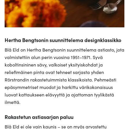
Hertha Bengtsonin suunnittelema designklassikko
Blå Eld on Hertha Bengtsonin suunnittelema astiasto, jota
valmistettiin alun perin vuosina 1951–1971. Syvä
koboltinsininen sävy, valkoiset yksityiskohdat ja
reliefimäinen pinta ovat tehneet sarjasta yhden
Rörstrandin rakastetuimmista klassikoista. Pehmeästi
epäsymmetriset muodot ja harkittu värikokonaisuus
luovat kattaukseen elävyyttä ja ajattoman tyylikästä
ilmettä.
Rakastetun astiasarjan paluu
Blå Eld ei ole vain kaunis – se on myös arvostettu