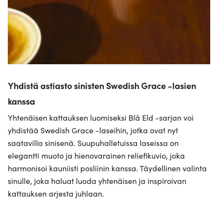
jaamme sosiaalisen median, mainosalan ja analytiikka-
alan kumppaneillemme tietoja siitä, miten käytät
sivustoamme. Kumppanimme voivat yhdistää näitä
tietoja muihin tietoihin, joita olet antanut heille tai joita on
kerätty, kun olet käyttänyt heidän palvelujaan.
Yhdistä astiasto sinisten Swedish Grace -lasien
kanssa
Yhtenäisen kattauksen luomiseksi Blå Eld -sarjan voi
yhdistää Swedish Grace -laseihin, jotka ovat nyt
saatavilla sinisenä. Suupuhalletuissa laseissa on
elegantti muoto ja hienovarainen reliefikuvio, joka
harmonisoi kauniisti posliinin kanssa. Täydellinen valinta
sinulle, joka haluat luoda yhtenäisen ja inspiroivan
kattauksen arjesta juhlaan.