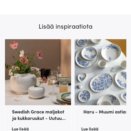
Lisää inspiraatiota
Swedish Grace maljakot
Haru - Muumi astiast
ja kukkaruukut - Uutuus
2025!
Lue lisää
Lue lisää