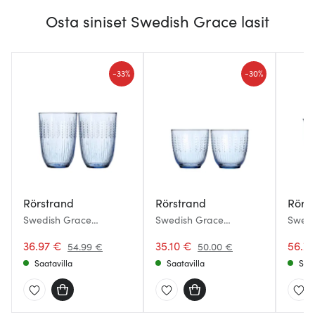
Osta siniset Swedish Grace lasit
-
-
33%
30%
Rörstrand
Rörstrand
Rörs
Swedish Grace
Swedish Grace
Swedi
Juomalasi 37 cl 2 kpl
Juomalasi 25 cl 2 kpl
Jalall
Sininen
36.97 €
Sininen
35.10 €
cl 2 k
56.7
54.99 €
50.00 €
Saatavilla
Saatavilla
Saat