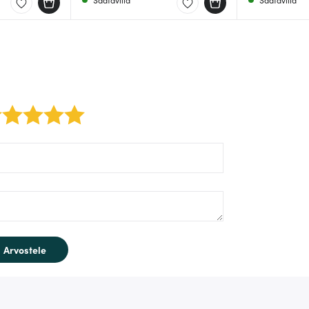
2 stars
3 stars
4 stars
5 stars
rm/label/author:
rm/label/text:
Arvostele