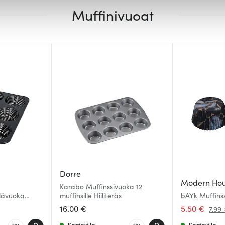
Muffinivuoat
iseen. Lisäksi jaamme sosiaalisen median, mainosalan ja analy
, miten käytät sivustoamme. Kumppanimme voivat yhdistää näitä t
n kerätty, kun olet käyttänyt heidän palvelujaan.
Dorre
Modern Ho
Karabo Muffinssivuoka 12
lävuoka
muffinsille Hiiliteräs
bAYk Muffins
 Musta
Musta/Kulta
16.00 €
5.50 €
7.99
Saatavilla
Saatavilla