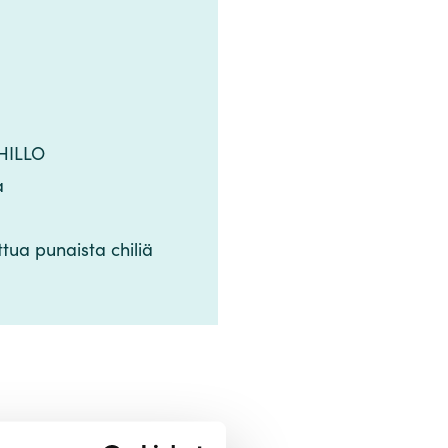
​​ ‌​​ ‌‍​ ​‍​ ​‍​ ​‌​‍‌‌​ ​‍​ ​‍​‍‌‌​ ‌‌‌​‌​​‍ ‍‌‍​ ‌‍ ‌‍ ​‌ ‌‌‌‍ ‌‌‍ ‍‌ ​ ​‍‌‌​ ‌‌‌​​‍‌‌ ‌‍‍ ‌‍‌‌‌ ‍‌​‍‌‌​ ​ ‌​‌​​‍‌‌​ ​ ‌​‌​​‍‌‌​ ​‍​ ​‍​ ‌​​ ‌‍​ ‌‍​ ​ ​ ​ ​ ‍​​ ​‍​ ‍‌‌‍‌‌‌‍‌​​ ‌ ​ ‍​​‍‌‌​ ​‍​ ​‍​‍‌‌​ ‌‌‌​‌​​‍ ‍‌‍‍‌‌ ‌​‌‍‌‌‌‍ ‌‌ ​ ​‍‌‌​ ‌‌‌​​‍​ ​‌​ ​​​‍‌‌​ ‌‌‌​‌​​‍‌‍‌ ‌ ‌‍ ‌ ​‍‌‍‍ ‌ ​ ‌ ​​‌‍​‌‌‍​ ‌‍‌‌​ ‌‌ ​​‌ ​‍‌‍ ‌‍‌​‌ ‌‌‌‍​ ‌ ‌​‌‍‍‌‌‍ ‌‍ ‍​‍‌‍‌ ​​‌‍‌‌‌ ​‍‌ ​ ‌ ​​‌‍‌‌‌‍​ ‌ ‌​‌‍‍‌‌ ‌‍‌‍‌‌​ ‌‌ ​​‌ ‌‌‌‍​‍‌‍ ​‌‍‍‌‌ ​ ‌‍‍​‌‍‌‌‌‍‌​​‍​‍‌ ‌
‌‌​ ‌‌ ​​‌ ‌‌‌‍​‍‌‍ ​‌‍‍‌‌ ​ ‌‍‍​‌‍‌‌‌‍‌​​‍​‍‌ ‌
‌ ​ ‌‍‌‌‌‌‌‌‌ ​‍‌‍ ​​ ‌‌‍‍​‌ ‌​‌ ‌​‌ ​​‌ ​ ​‍‌‌​ ​ ‌​​‌​‍‌‌​ ​‍‌​‌‍​‍‌‌​ ​‍‌​‌‍‌‍​ ‌‍ ‌‌ ​ ​‍ ‍‌‍​ ‌‍‌‌‌ ​‍‌ ‌‍‌‍‌‌‌ ​‍‌‍​‌​‍ ‍‌ ​ ‌‍‌‌​‍‌‍‌‍‍‌‌‍‌​​ ‌‌‍​‍​ ‌​​ ‌ ‌‍‌‍​ ​‌‌‍‌‌‌‍‌​​ ‌‌​‍ ‌‌‍‌​​ ‍‌​ ​ ‌‍​‍​‍ ‌​ ‌​​ ‌‌​ ‌ ​ ‌ ​‍ ‌​ ‍​‌‍​‌​ ​‍‌‍‌​​‍ ‌​ ‌‍​ ​​​ ‌​​ ‍​​ ​ ​ ​​‌‍​‍​ ​‍‌‍​‍​ ‍‌‌‍‌‍​ ‌ ​‍‌‍‌ ‌​‌ ‍‌‌ ​​‌‍‌‌​ ‌‌ ​​‌‍​‌‌‍‌ ‌‍‌‌​‍‌‍‌ ​​‌‍​‌‌ ‌​‌‍‍​​ ‌‌‍​‍‌‍ ​‌‍ ‌‍​ ‌‍‍ ‌ ​ ​‍‌‌​ ‌‌‌​​‍‌‌ ‌‍‍ ‌‍‌‌‌ ‍‌​‍‌‌​ ​ ‌​‌​​‍‌‌​ ​ ‌​‌​​‍‌‌​ ​‍​ ​‍‌‍​‌​ ‌​‌‍​‌‌‍‌‍​ ​‌​ ​​‌‍​‌‌‍‌​​‍ ‌​ ‌ ​ ‌ ‌‍​ ​ ‍​​‍ ‌​ ‌​​ ​​‌‍​ ‌‍​‍​‍ ‌‌‍​‌​ ‌​‌‍​‍‌‍‌‌​‍ ‌​ ​ ​ ​‌​ ​​‌‍‌‌​ ‌‍​ ‍‌​ ‍​​ ‌​​ ‌‍​ ​‍​ ​‍​ ​‌​‍‌‌​ ​‍​ ​‍​‍‌‌​ ‌‌‌​‌​​‍ ‍‌‍​ ‌‍ ‌‍ ​‌ ‌‌‌‍ ‌‌‍ ‍‌ ​ ​‍‌‌​ ‌‌‌​​‍‌‌ ‌‍‍ ‌‍‌‌‌ ‍‌​‍‌‌​ ​ ‌​‌​​‍‌‌​ ​ ‌​‌​​‍‌‌​ ​‍​ ​‍​ ‌​​ ‌‍​ ‌‍​ ​ ​ ​ ​ ‍​​ ​‍​ ‍‌‌‍‌‌‌‍‌​​ ‌ ​ ‍​​‍‌‌​ ​‍​ ​‍​‍‌‌​ ‌‌‌​‌​​‍ ‍‌‍‍‌‌ ‌​‌‍‌‌‌‍ ‌‌ ​ ​‍‌‌​ ‌‌‌​​‍​ ​‌​ ​ ​‍‌‌​ ‌‌‌​‌​​‍‌‍‌ ‌ ‌‍ ‌ ​‍‌‍‍ ‌ ​ ‌ ​​‌‍​‌‌‍​ ‌‍‌‌​ ‌‌ ​​‌ ​‍‌‍ ‌‍‌​‌ ‌‌‌‍​ ‌ ‌​‌‍‍‌‌‍ ‌‍ ‍​‍‌‍‌ ​​‌‍‌‌‌ ​‍‌ ​ ‌ ​​‌‍‌‌‌‍​ ‌ ‌​‌‍‍‌‌ ‌‍‌‍‌‌​ ‌‌ ​​‌ ‌‌‌‍​‍‌‍ ​‌‍‍‌‌ ​ ‌‍‍​‌‍‌‌‌‍‌​​‍​‍‌ ‌