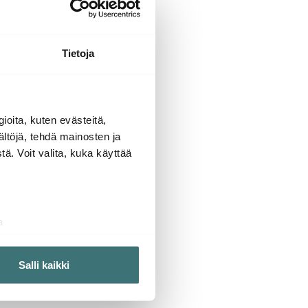
Tietoja
lloiksi.
ioita, kuten evästeitä,
ältöjä, tehdä mainosten ja
ä. Voit valita, kuka käyttää
stuva vaahto pois); tämä
a
aminen)
ossa
. Voit muuttaa
Salli kaikki
 ominaisuuksien tukemiseen