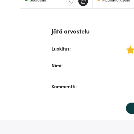
Jätä arvostelu
Luokitus
:
1 star
/fo
Nimi
:
/fo
Kommentti
: