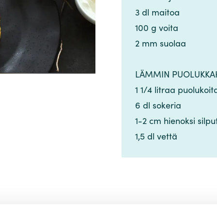
3 dl maitoa​​​​‌ ‍ ​‍​‍‌‍ ‌ ​‍‌‍‍‌‌‍‌ ‌‍‍‌‌‍ ‍​‍​‍​ ‍‍​‍​‍‌ ​ ‌‍​‌‌‍ ‍‌‍‍‌‌ ‌​‌ ‍‌​‍ ‍‌‍‍‌‌‍ ​‍​‍​‍ ​​‍​‍‌‍‍​‌ ​‍‌‍‌‌‌‍‌‍​‍​‍​ ‍‍​‍​‍‌‍‍​‌ ‌​‌ ‌​‌ ​​‌ ​ ​ ‍‍​‍ ​‍ ‌‍​ ‌‍ ‌‌ ​ ​‍ ‍‌‍​ ‌‍‌‌‌ ​‍‌ ‌‍‌‍‌‌‌ ​‍‌‍​‌​‍ ‍‌ ​ ‌‍‌‌​‍ ‌ ​​‌ ​‍‌‍ ‌‍‌​‌ ‌‌‌‍​ ‌ ‌​‌‍‍‌‌‍ ‌‍ ‍​‍ ‌‍‍‌‌‍ ‍‌ ‌​‌‍‌‌‌‍ ‍‌ ‌​​‍ ‌‍‌‌‌‍‌​‌‍‍‌‌ ‌​​‍ ‌‍ ‌‌‍ ‌‍‌​‌‍‌‌​ ‌‌ ​​‌ ​‍‌‍‌‌‌ ​ ‌‍‌‌‌‍ ‍‌ ‌​‌‍​‌‌ ‌​‌‍‍‌‌‍ ‌‍ ‍​ ‍ ‌‍‍‌‌‍‌​​ ‌‌‍​‍​ ‌​​ ‌ ‌‍‌‍​ ​‌‌‍‌‌‌‍‌​​ ‌‌​‍ ‌‌‍‌​​ ‍‌​ ​ ‌‍​‍​‍ ‌​ ‌​​ ‌‌​ ‌ ​ ‌ ​‍ ‌​ ‍​‌‍​‌​ ​‍‌‍‌​​‍ ‌​ ‌‍​ ​​​ ‌​​ ‍​​ ​ ​ ​​‌‍​‍​ ​‍‌‍​‍​ ‍‌‌‍‌‍​ ‌ ​ ‍ ‌ ‌​‌ ‍‌‌ ​​‌‍‌‌​ ‌‌ ​​‌‍​‌‌‍‌ ‌‍‌‌​ ‍ ‌ ​​‌‍​‌‌ ‌​‌‍‍​​ ‌‌‍​‍‌‍ ​‌‍ ‌‍​ ‌‍‍ ‌ ​ ​‍‌‌​ ‌‌‌​​‍‌‌ ‌‍‍ ‌‍‌‌‌ ‍‌​‍‌‌​ ​ ‌​‌​​‍‌‌​ ​ ‌​‌​​‍‌‌​ ​‍​ ​‍‌‍​‌​ ‌​‌‍​‌‌‍‌‍​ ​‌​ ​​‌‍​‌‌‍‌​​‍ ‌​ ‌ ​ ‌ ‌‍​ ​ ‍​​‍ ‌​ ‌​​ ​​‌‍​ ‌‍​‍​‍ ‌‌‍​‌​ ‌​‌‍​‍‌‍‌‌​‍ ‌​ ​ ​ ​‌​ ​​‌‍‌‌​ ‌‍​ ‍‌​ ‍​​ ‌​​ ‌‍​ ​‍​ ​‍​ ​‌​‍‌‌​ ​‍​ ​‍​‍‌‌​ ‌‌‌​‌​​‍ ‍‌‍​ ‌‍ ‌‍ ​‌ ‌‌‌‍ ‌‌‍ ‍‌ ​ ​‍‌‌​ ‌‌‌​​‍‌‌ ‌‍‍ ‌‍‌‌‌ ‍‌​‍‌‌​ ​ ‌​‌​​‍‌‌​ ​ ‌​‌​​‍‌‌​ ​‍​ ​‍​ ‌​​ ‌‍​ ‌‍​ ​ ​ ​ ​ ‍​​ ​‍​ ‍‌‌‍‌‌‌‍‌​​ ‌ ​ ‍​​‍‌‌​ ​‍​ ​‍​‍‌‌​ ‌‌‌​‌​​‍ ‍‌‍‍‌‌ ‌​‌‍‌‌‌‍ ‌‌ ​ ​‍‌‌​ ‌‌‌​​‍​ ‌‍​‍‌‌​ ‌‌‌​‌​​ ‌‍​‍‌‍​‌‌ ​ ‌‍‌‌‌‌‌‌‌ ​‍‌‍ ​​ ‌‌‍‍​‌ ‌​‌ ‌​‌ ​​‌ ​ ​‍‌‌​ ​ ‌​​‌​‍‌‌​ ​‍‌​‌‍​‍‌‌​ ​‍‌​‌‍‌‍​ ‌‍ ‌‌ ​ ​‍ ‍‌‍​ ‌‍‌‌‌ ​‍‌ ‌‍‌‍‌‌‌ ​‍‌‍​‌​‍ ‍‌ ​ ‌‍‌‌​‍‌‍‌‍‍‌‌‍‌​​ ‌‌‍​‍​ ‌​​ ‌ ‌‍‌‍​ ​‌‌‍‌‌‌‍‌​​ ‌‌​‍ ‌‌‍‌​​ ‍‌​ ​ ‌‍​‍​‍ ‌​ ‌​​ ‌‌​ ‌ ​ ‌ ​‍ ‌​ ‍​‌‍​‌​ ​‍‌‍‌​​‍ ‌​ ‌‍​ ​​​ ‌​​ ‍​​ ​ ​ ​​‌‍​‍​ ​‍‌‍​‍​ ‍‌‌‍‌‍​ ‌ ​‍‌‍‌ ‌​‌ ‍‌‌ ​​‌‍‌‌​ ‌‌ ​​‌‍​‌‌‍‌ ‌‍‌‌​‍‌‍‌ ​​‌‍​‌‌ ‌​‌‍‍​​ ‌‌‍​‍‌‍ ​‌‍ ‌‍​ ‌‍‍ ‌ ​ ​‍‌‌​ ‌‌‌​​‍‌‌ ‌‍‍ ‌‍‌‌‌ ‍‌​‍‌‌​ ​ ‌​‌​​‍‌‌​ ​ ‌​‌​​‍‌‌​ ​‍​ ​‍‌‍​‌​ ‌​‌‍​‌‌‍‌‍​ ​‌​ ​​‌‍​‌‌‍‌​​‍ ‌​ ‌ ​ ‌ ‌‍​ ​ ‍​​‍ ‌​ ‌​​ ​​‌‍​ ‌‍​‍​‍ ‌‌‍​‌​ ‌​‌‍​‍‌‍‌‌​‍ ‌​ ​ ​ ​‌​ ​​‌‍‌‌​ ‌‍​ ‍‌​ ‍​​ ‌​​ ‌‍​ ​‍​ ​‍​ ​‌​‍‌‌​ ​‍​ ​‍​‍‌‌​ ‌‌‌​‌​​‍ ‍‌‍​ ‌‍ ‌‍ ​‌ ‌‌‌‍ ‌‌‍ ‍‌ ​ ​‍‌‌​ ‌‌‌​​‍‌‌ ‌‍‍ ‌‍‌‌‌ ‍‌​‍‌‌​ ​ ‌​‌​​‍‌‌​ ​ ‌​‌​​‍‌‌​ ​‍​ ​‍​ ‌​​ ‌‍​ ‌‍​ ​ ​ ​ ​ ‍​​ ​‍​ ‍‌‌‍‌‌‌‍‌​​ ‌ ​ ‍​​‍‌‌​ ​‍​ ​‍​‍‌‌​ ‌‌‌​‌​​‍ ‍‌‍‍‌‌ ‌​‌‍‌‌‌‍ ‌‌ ​ ​‍‌‌​ ‌‌‌​​‍​ ‌‍​‍‌‌​ ‌‌‌​‌​​‍‌‍‌ ‌ ‌‍ ‌ ​‍‌‍‍ ‌ ​ ‌ ​​‌‍​‌‌‍​ ‌‍‌‌​ ‌‌ ​​‌ ​‍‌‍ ‌‍‌​‌ ‌‌‌‍​ ‌ ‌​‌‍‍‌‌‍ ‌‍ ‍​‍‌‍‌ ​​‌‍‌‌‌ ​‍‌ ​ ‌ ​​‌‍‌‌‌‍​ ‌ ‌​‌‍‍‌‌ ‌‍‌‍‌‌​ ‌‌ ​​‌ ‌‌‌‍​‍‌‍ ​‌‍‍‌‌ ​ ‌‍‍​‌‍‌‌‌‍‌​​‍​‍‌ ‌
100 g voita​​​​‌ ‍ ​‍​‍‌‍ ‌ ​‍‌‍‍‌‌‍‌ ‌‍‍‌‌‍ ‍​‍​‍​ ‍‍​‍​‍‌ ​ ‌‍​‌‌‍ ‍‌‍‍‌‌ ‌​‌ ‍‌​‍ ‍‌‍‍‌‌‍ ​‍​‍​‍ ​​‍​‍‌‍‍​‌ ​‍‌‍‌‌‌‍‌‍​‍​‍​ ‍‍​‍​‍‌‍‍​‌ ‌​‌ ‌​‌ ​​‌ ​ ​ ‍‍​‍ ​‍ ‌‍​ ‌‍ ‌‌ ​ ​‍ ‍‌‍​ ‌‍‌‌‌ ​‍‌ ‌‍‌‍‌‌‌ ​‍‌‍​‌​‍ ‍‌ ​ ‌‍‌‌​‍ ‌ ​​‌ ​‍‌‍ ‌‍‌​‌ ‌‌‌‍​ ‌ ‌​‌‍‍‌‌‍ ‌‍ ‍​‍ ‌‍‍‌‌‍ ‍‌ ‌​‌‍‌‌‌‍ ‍‌ ‌​​‍ ‌‍‌‌‌‍‌​‌‍‍‌‌ ‌​​‍ ‌‍ ‌‌‍ ‌‍‌​‌‍‌‌​ ‌‌ ​​‌ ​‍‌‍‌‌‌ ​ ‌‍‌‌‌‍ ‍‌ ‌​‌‍​‌‌ ‌​‌‍‍‌‌‍ ‌‍ ‍​ ‍ ‌‍‍‌‌‍‌​​ ‌‌‍​‍​ ‌​​ ‌ ‌‍‌‍​ ​‌‌‍‌‌‌‍‌​​ ‌‌​‍ ‌‌‍‌​​ ‍‌​ ​ ‌‍​‍​‍ ‌​ ‌​​ ‌‌​ ‌ ​ ‌ ​‍ ‌​ ‍​‌‍​‌​ ​‍‌‍‌​​‍ ‌​ ‌‍​ ​​​ ‌​​ ‍​​ ​ ​ ​​‌‍​‍​ ​‍‌‍​‍​ ‍‌‌‍‌‍​ ‌ ​ ‍ ‌ ‌​‌ ‍‌‌ ​​‌‍‌‌​ ‌‌ ​​‌‍​‌‌‍‌ ‌‍‌‌​ ‍ ‌ ​​‌‍​‌‌ ‌​‌‍‍​​ ‌‌‍​‍‌‍ ​‌‍ ‌‍​ ‌‍‍ ‌ ​ ​‍‌‌​ ‌‌‌​​‍‌‌ ‌‍‍ ‌‍‌‌‌ ‍‌​‍‌‌​ ​ ‌​‌​​‍‌‌​ ​ ‌​‌​​‍‌‌​ ​‍​ ​‍‌‍​‌​ ‌​‌‍​‌‌‍‌‍​ ​‌​ ​​‌‍​‌‌‍‌​​‍ ‌​ ‌ ​ ‌ ‌‍​ ​ ‍​​‍ ‌​ ‌​​ ​​‌‍​ ‌‍​‍​‍ ‌‌‍​‌​ ‌​‌‍​‍‌‍‌‌​‍ ‌​ ​ ​ ​‌​ ​​‌‍‌‌​ ‌‍​ ‍‌​ ‍​​ ‌​​ ‌‍​ ​‍​ ​‍​ ​‌​‍‌‌​ ​‍​ ​‍​‍‌‌​ ‌‌‌​‌​​‍ ‍‌‍​ ‌‍ ‌‍ ​‌ ‌‌‌‍ ‌‌‍ ‍‌ ​ ​‍‌‌​ ‌‌‌​​‍‌‌ ‌‍‍ ‌‍‌‌‌ ‍‌​‍‌‌​ ​ ‌​‌​​‍‌‌​ ​ ‌​‌​​‍‌‌​ ​‍​ ​‍​ ‌​​ ‌‍​ ‌‍​ ​ ​ ​ ​ ‍​​ ​‍​ ‍‌‌‍‌‌‌‍‌​​ ‌ ​ ‍​​‍‌‌​ ​‍​ ​‍​‍‌‌​ ‌‌‌​‌​​‍ ‍‌‍‍‌‌ ‌​‌‍‌‌‌‍ ‌‌ ​ ​‍‌‌​ ‌‌‌​​‍​ ‌ ​‍‌‌​ ‌‌‌​‌​​ ‌‍​‍‌‍​‌‌ ​ ‌‍‌‌‌‌‌‌‌ ​‍‌‍ ​​ ‌‌‍‍​‌ ‌​‌ ‌​‌ ​​‌ ​ ​‍‌‌​ ​ ‌​​‌​‍‌‌​ ​‍‌​‌‍​‍‌‌​ ​‍‌​‌‍‌‍​ ‌‍ ‌‌ ​ ​‍ ‍‌‍​ ‌‍‌‌‌ ​‍‌ ‌‍‌‍‌‌‌ ​‍‌‍​‌​‍ ‍‌ ​ ‌‍‌‌​‍‌‍‌‍‍‌‌‍‌​​ ‌‌‍​‍​ ‌​​ ‌ ‌‍‌‍​ ​‌‌‍‌‌‌‍‌​​ ‌‌​‍ ‌‌‍‌​​ ‍‌​ ​ ‌‍​‍​‍ ‌​ ‌​​ ‌‌​ ‌ ​ ‌ ​‍ ‌​ ‍​‌‍​‌​ ​‍‌‍‌​​‍ ‌​ ‌‍​ ​​​ ‌​​ ‍​​ ​ ​ ​​‌‍​‍​ ​‍‌‍​‍​ ‍‌‌‍‌‍​ ‌ ​‍‌‍‌ ‌​‌ ‍‌‌ ​​‌‍‌‌​ ‌‌ ​​‌‍​‌‌‍‌ ‌‍‌‌​‍‌‍‌ ​​‌‍​‌‌ ‌​‌‍‍​​ ‌‌‍​‍‌‍ ​‌‍ ‌‍​ ‌‍‍ ‌ ​ ​‍‌‌​ ‌‌‌​​‍‌‌ ‌‍‍ ‌‍‌‌‌ ‍‌​‍‌‌​ ​ ‌​‌​​‍‌‌​ ​ ‌​‌​​‍‌‌​ ​‍​ ​‍‌‍​‌​ ‌​‌‍​‌‌‍‌‍​ ​‌​ ​​‌‍​‌‌‍‌​​‍ ‌​ ‌ ​ ‌ ‌‍​ ​ ‍​​‍ ‌​ ‌​​ ​​‌‍​ ‌‍​‍​‍ ‌‌‍​‌​ ‌​‌‍​‍‌‍‌‌​‍ ‌​ ​ ​ ​‌​ ​​‌‍‌‌​ ‌‍​ ‍‌​ ‍​​ ‌​​ ‌‍​ ​‍​ ​‍​ ​‌​‍‌‌​ ​‍​ ​‍​‍‌‌​ ‌‌‌​‌​​‍ ‍‌‍​ ‌‍ ‌‍ ​‌ ‌‌‌‍ ‌‌‍ ‍‌ ​ ​‍‌‌​ ‌‌‌​​‍‌‌ ‌‍‍ ‌‍‌‌‌ ‍‌​‍‌‌​ ​ ‌​‌​​‍‌‌​ ​ ‌​‌​​‍‌‌​ ​‍​ ​‍​ ‌​​ ‌‍​ ‌‍​ ​ ​ ​ ​ ‍​​ ​‍​ ‍‌‌‍‌‌‌‍‌​​ ‌ ​ ‍​​‍‌‌​ ​‍​ ​‍​‍‌‌​ ‌‌‌​‌​​‍ ‍‌‍‍‌‌ ‌​‌‍‌‌‌‍ ‌‌ ​ ​‍‌‌​ ‌‌‌​​‍​ ‌ ​‍‌‌​ ‌‌‌​‌​​‍‌‍‌ ‌ ‌‍ ‌ ​‍‌‍‍ ‌ ​ ‌ ​​‌‍​‌‌‍​ ‌‍‌‌​ ‌‌ ​​‌ ​‍‌‍ ‌‍‌​‌ ‌‌‌‍​ ‌ ‌​‌‍‍‌‌‍ ‌‍ ‍​‍‌‍‌ ​​‌‍‌‌‌ ​‍‌ ​ ‌ ​​‌‍‌‌‌‍​ ‌ ‌​‌‍‍‌‌ ‌‍‌‍‌‌​ ‌‌ ​​‌ ‌‌‌‍​‍‌‍ ​‌‍‍‌‌ ​ ‌‍‍​‌‍‌‌‌‍‌​​‍​‍‌ ‌
2 mm suolaa​​​​‌ ‍ ​‍​‍‌‍ ‌ ​‍‌‍‍‌‌‍‌ ‌‍‍‌‌‍ ‍​‍​‍​ ‍‍​‍​‍‌ ​ ‌‍​‌‌‍ ‍‌‍‍‌‌ ‌​‌ ‍‌​‍ ‍‌‍‍‌‌‍ ​‍​‍​‍ ​​‍​‍‌‍‍​‌ ​‍‌‍‌‌‌‍‌‍​‍​‍​ ‍‍​‍​‍‌‍‍​‌ ‌​‌ ‌​‌ ​​‌ ​ ​ ‍‍​‍ ​‍ ‌‍​ ‌‍ ‌‌ ​ ​‍ ‍‌‍​ ‌‍‌‌‌ ​‍‌ ‌‍‌‍‌‌‌ ​‍‌‍​‌​‍ ‍‌ ​ ‌‍‌‌​‍ ‌ ​​‌ ​‍‌‍ ‌‍‌​‌ ‌‌‌‍​ ‌ ‌​‌‍‍‌‌‍ ‌‍ ‍​‍ ‌‍‍‌‌‍ ‍‌ ‌​‌‍‌‌‌‍ ‍‌ ‌​​‍ ‌‍‌‌‌‍‌​‌‍‍‌‌ ‌​​‍ ‌‍ ‌‌‍ ‌‍‌​‌‍‌‌​ ‌‌ ​​‌ ​‍‌‍‌‌‌ ​ ‌‍‌‌‌‍ ‍‌ ‌​‌‍​‌‌ ‌​‌‍‍‌‌‍ ‌‍ ‍​ ‍ ‌‍‍‌‌‍‌​​ ‌‌‍​‍​ ‌​​ ‌ ‌‍‌‍​ ​‌‌‍‌‌‌‍‌​​ ‌‌​‍ ‌‌‍‌​​ ‍‌​ ​ ‌‍​‍​‍ ‌​ ‌​​ ‌‌​ ‌ ​ ‌ ​‍ ‌​ ‍​‌‍​‌​ ​‍‌‍‌​​‍ ‌​ ‌‍​ ​​​ ‌​​ ‍​​ ​ ​ ​​‌‍​‍​ ​‍‌‍​‍​ ‍‌‌‍‌‍​ ‌ ​ ‍ ‌ ‌​‌ ‍‌‌ ​​‌‍‌‌​ ‌‌ ​​‌‍​‌‌‍‌ ‌‍‌‌​ ‍ ‌ ​​‌‍​‌‌ ‌​‌‍‍​​ ‌‌‍​‍‌‍ ​‌‍ ‌‍​ ‌‍‍ ‌ ​ ​‍‌‌​ ‌‌‌​​‍‌‌ ‌‍‍ ‌‍‌‌‌ ‍‌​‍‌‌​ ​ ‌​‌​​‍‌‌​ ​ ‌​‌​​‍‌‌​ ​‍​ ​‍‌‍​‌​ ‌​‌‍​‌‌‍‌‍​ ​‌​ ​​‌‍​‌‌‍‌​​‍ ‌​ ‌ ​ ‌ ‌‍​ ​ ‍​​‍ ‌​ ‌​​ ​​‌‍​ ‌‍​‍​‍ ‌‌‍​‌​ ‌​‌‍​‍‌‍‌‌​‍ ‌​ ​ ​ ​‌​ ​​‌‍‌‌​ ‌‍​ ‍‌​ ‍​​ ‌​​ ‌‍​ ​‍​ ​‍​ ​‌​‍‌‌​ ​‍​ ​‍​‍‌‌​ ‌‌‌​‌​​‍ ‍‌‍​ ‌‍ ‌‍ ​‌ ‌‌‌‍ ‌‌‍ ‍‌ ​ ​‍‌‌​ ‌‌‌​​‍‌‌ ‌‍‍ ‌‍‌‌‌ ‍‌​‍‌‌​ ​ ‌​‌​​‍‌‌​ ​ ‌​‌​​‍‌‌​ ​‍​ ​‍​ ‌​​ ‌‍​ ‌‍​ ​ ​ ​ ​ ‍​​ ​‍​ ‍‌‌‍‌‌‌‍‌​​ ‌ ​ ‍​​‍‌‌​ ​‍​ ​‍​‍‌‌​ ‌‌‌​‌​​‍ ‍‌‍‍‌‌ ‌​‌‍‌‌‌‍ ‌‌ ​ ​‍‌‌​ ‌‌‌​​‍​ ‍​​‍‌‌​ ‌‌‌​‌​​ ‌‍​‍‌‍​‌‌ ​ ‌‍‌‌‌‌‌‌‌ ​‍‌‍ ​​ ‌‌‍‍​‌ ‌​‌ ‌​‌ ​​‌ ​ ​‍‌‌​ ​ ‌​​‌​‍‌‌​ ​‍‌​‌‍​‍‌‌​ ​‍‌​‌‍‌‍​ ‌‍ ‌‌ ​ ​‍ ‍‌‍​ ‌‍‌‌‌ ​‍‌ ‌‍‌‍‌‌‌ ​‍‌‍​‌​‍ ‍‌ ​ ‌‍‌‌​‍‌‍‌‍‍‌‌‍‌​​ ‌‌‍​‍​ ‌​​ ‌ ‌‍‌‍​ ​‌‌‍‌‌‌‍‌​​ ‌‌​‍ ‌‌‍‌​​ ‍‌​ ​ ‌‍​‍​‍ ‌​ ‌​​ ‌‌​ ‌ ​ ‌ ​‍ ‌​ ‍​‌‍​‌​ ​‍‌‍‌​​‍ ‌​ ‌‍​ ​​​ ‌​​ ‍​​ ​ ​ ​​‌‍​‍​ ​‍‌‍​‍​ ‍‌‌‍‌‍​ ‌ ​‍‌‍‌ ‌​‌ ‍‌‌ ​​‌‍‌‌​ ‌‌ ​​‌‍​‌‌‍‌ ‌‍‌‌​‍‌‍‌ ​​‌‍​‌‌ ‌​‌‍‍​​ ‌‌‍​‍‌‍ ​‌‍ ‌‍​ ‌‍‍ ‌ ​ ​‍‌‌​ ‌‌‌​​‍‌‌ ‌‍‍ ‌‍‌‌‌ ‍‌​‍‌‌​ ​ ‌​‌​​‍‌‌​ ​ ‌​‌​​‍‌‌​ ​‍​ ​‍‌‍​‌​ ‌​‌‍​‌‌‍‌‍​ ​‌​ ​​‌‍​‌‌‍‌​​‍ ‌​ ‌ ​ ‌ ‌‍​ ​ ‍​​‍ ‌​ ‌​​ ​​‌‍​ ‌‍​‍​‍ ‌‌‍​‌​ ‌​‌‍​‍‌‍‌‌​‍ ‌​ ​ ​ ​‌​ ​​‌‍‌‌​ ‌‍​ ‍‌​ ‍​​ ‌​​ ‌‍​ ​‍​ ​‍​ ​‌​‍‌‌​ ​‍​ ​‍​‍‌‌​ ‌‌‌​‌​​‍ ‍‌‍​ ‌‍ ‌‍ ​‌ ‌‌‌‍ ‌‌‍ ‍‌ ​ ​‍‌‌​ ‌‌‌​​‍‌‌ ‌‍‍ ‌‍‌‌‌ ‍‌​‍‌‌​ ​ ‌​‌​​‍‌‌​ ​ ‌​‌​​‍‌‌​ ​‍​ ​‍​ ‌​​ ‌‍​ ‌‍​ ​ ​ ​ ​ ‍​​ ​‍​ ‍‌‌‍‌‌‌‍‌​​ ‌ ​ ‍​​‍‌‌​ ​‍​ ​‍​‍‌‌​ ‌‌‌​‌​​‍ ‍‌‍‍‌‌ ‌​‌‍‌‌‌‍ ‌‌ ​ ​‍‌‌​ ‌‌‌​​‍​ ‍​​‍‌‌​ ‌‌‌​‌​​‍‌‍‌ ‌ ‌‍ ‌ ​‍‌‍‍ ‌ ​ ‌ ​​‌‍​‌‌‍​ ‌‍‌‌​ ‌‌ ​​‌ ​‍‌‍ ‌‍‌​‌ ‌‌‌‍​ ‌ ‌​‌‍‍‌‌‍ ‌‍ ‍​‍‌‍‌ ​​‌‍‌‌‌ ​‍‌ ​ ‌ ​​‌‍‌‌‌‍​ ‌ ‌​‌‍‍‌‌ ‌‍‌‍‌‌​ ‌‌ ​​‌ ‌‌‌‍​‍‌‍ ​‌‍‍‌‌ ​ ‌‍‍​‌‍‌‌‌‍‌​​‍​‍‌ ‌
LÄMMIN PUOLUKKAHILLO​​​​‌ ‍ ​‍​‍‌‍ ‌ ​‍‌‍‍‌‌‍‌ ‌‍‍‌‌‍ ‍​‍​‍​ ‍‍​‍​‍‌ ​ ‌‍​‌‌‍ ‍‌‍‍‌‌ ‌​‌ ‍‌​‍ ‍‌‍‍‌‌‍ ​‍​‍​‍ ​​‍​‍‌‍‍​‌ ​‍‌‍‌‌‌‍‌‍​‍​‍​ ‍‍​‍​‍‌‍‍​‌ ‌​‌ ‌​‌ ​​‌ ​ ​ ‍‍​‍ ​‍ ‌‍​ ‌‍ ‌‌ ​ ​‍ ‍‌‍​ ‌‍‌‌‌ ​‍‌ ‌‍‌‍‌‌‌ ​‍‌‍​‌​‍ ‍‌ ​ ‌‍‌‌​‍ ‌ ​​‌ ​‍‌‍ ‌‍‌​‌ ‌‌‌‍​ ‌ ‌​‌‍‍‌‌‍ ‌‍ ‍​‍ ‌‍‍‌‌‍ ‍‌ ‌​‌‍‌‌‌‍ ‍‌ ‌​​‍ ‌‍‌‌‌‍‌​‌‍‍‌‌ ‌​​‍ ‌‍ ‌‌‍ ‌‍‌​‌‍‌‌​ ‌‌ ​​‌ ​‍‌‍‌‌‌ ​ ‌‍‌‌‌‍ ‍‌ ‌​‌‍​‌‌ ‌​‌‍‍‌‌‍ ‌‍ ‍​ ‍ ‌‍‍‌‌‍‌​​ ‌‌‍​‍​ ‌​​ ‌ ‌‍‌‍​ ​‌‌‍‌‌‌‍‌​​ ‌‌​‍ ‌‌‍‌​​ ‍‌​ ​ ‌‍​‍​‍ ‌​ ‌​​ ‌‌​ ‌ ​ ‌ ​‍ ‌​ ‍​‌‍​‌​ ​‍‌‍‌​​‍ ‌​ ‌‍​ ​​​ ‌​​ ‍​​ ​ ​ ​​‌‍​‍​ ​‍‌‍​‍​ ‍‌‌‍‌‍​ ‌ ​ ‍ ‌ ‌​‌ ‍‌‌ ​​‌‍‌‌​ ‌‌ ​​‌‍​‌‌‍‌ ‌‍‌‌​ ‍ ‌ ​​‌‍​‌‌ ‌​‌‍‍​​ ‌‌‍​‍‌‍ ​‌‍ ‌‍​ ‌‍‍ ‌ ​ ​‍‌‌​ ‌‌‌​​‍‌‌ ‌‍‍ ‌‍‌‌‌ ‍‌​‍‌‌​ ​ ‌​‌​​‍‌‌​ ​ ‌​‌​​‍‌‌​ ​‍​ ​‍‌‍​‌​ ‌​‌‍​‌‌‍‌‍​ ​‌​ ​​‌‍​‌‌‍‌​​‍ ‌​ ‌ ​ ‌ ‌‍​ ​ ‍​​‍ ‌​ ‌​​ ​​‌‍​ ‌‍​‍​‍ ‌‌‍​‌​ ‌​‌‍​‍‌‍‌‌​‍ ‌​ ​ ​ ​‌​ ​​‌‍‌‌​ ‌‍​ ‍‌​ ‍​​ ‌​​ ‌‍​ ​‍​ ​‍​ ​‌​‍‌‌​ ​‍​ ​‍​‍‌‌​ ‌‌‌​‌​​‍ ‍‌‍​ ‌‍ ‌‍ ​‌ ‌‌‌‍ ‌‌‍ ‍‌ ​ ​‍‌‌​ ‌‌‌​​‍‌‌ ‌‍‍ ‌‍‌‌‌ ‍‌​‍‌‌​ ​ ‌​‌​​‍‌‌​ ​ ‌​‌​​‍‌‌​ ​‍​ ​‍​ ‌​​ ‌‍​ ‌‍​ ​ ​ ​ ​ ‍​​ ​‍​ ‍‌‌‍‌‌‌‍‌​​ ‌ ​ ‍​​‍‌‌​ ​‍​ ​‍​‍‌‌​ ‌‌‌​‌​​‍ ‍‌‍‍‌‌ ‌​‌‍‌‌‌‍ ‌‌ ​ ​‍‌‌​ ‌‌‌​​‍​ ​‌​ ​​​‍‌‌​ ‌‌‌​‌​​ ‌‍​‍‌‍​‌‌ ​ ‌‍‌‌‌‌‌‌‌ ​‍‌‍ ​​ ‌‌‍‍​‌ ‌​‌ ‌​‌ ​​‌ ​ ​‍‌‌​ ​ ‌​​‌​‍‌‌​ ​‍‌​‌‍​‍‌‌​ ​‍‌​‌‍‌‍​ ‌‍ ‌‌ ​ ​‍ ‍‌‍​ ‌‍‌‌‌ ​‍‌ ‌‍‌‍‌‌‌ ​‍‌‍​‌​‍ ‍‌ ​ ‌‍‌‌​‍‌‍‌‍‍‌‌‍‌​​ ‌‌‍​‍​ ‌​​ ‌ ‌‍‌‍​ ​‌‌‍‌‌‌‍‌​​ ‌‌​‍ ‌‌‍‌​​ ‍‌​ ​ ‌‍​‍​‍ ‌​ ‌​​ ‌‌​ ‌ ​ ‌ ​‍ ‌​ ‍​‌‍​‌​ ​‍‌‍‌​​‍ ‌​ ‌‍​ ​​​ ‌​​ ‍​​ ​ ​ ​​‌‍​‍​ ​‍‌‍​‍​ ‍‌‌‍‌‍​ ‌ ​‍‌‍‌ ‌​‌ ‍‌‌ ​​‌‍‌‌​ ‌‌ ​​‌‍​‌‌‍‌ ‌‍‌‌​‍‌‍‌ ​​‌‍​‌‌ ‌​‌‍‍​​ ‌‌‍​‍‌‍ ​‌‍ ‌‍​ ‌‍‍ ‌ ​ ​‍‌‌​ ‌‌‌​​‍‌‌ ‌‍‍ ‌‍‌‌‌ ‍‌​‍‌‌​ ​ ‌​‌​​‍‌‌​ ​ ‌​‌​​‍‌‌​ ​‍​ ​‍‌‍​‌​ ‌​‌‍​‌‌‍‌‍​ ​‌​ ​​‌‍​‌‌‍‌​​‍ ‌​ ‌ ​ ‌ ‌‍​ ​ ‍​​‍ ‌​ ‌​​ ​​‌‍​ ‌‍​‍​‍ ‌‌‍​‌​ ‌​‌‍​‍‌‍‌‌​‍ ‌​ ​ ​ ​‌​ ​​‌‍‌‌​ ‌‍​ ‍‌​ ‍
1 1/4 litraa puolukoita​​​​‌ ‍ ​‍​‍‌‍ ‌ ​‍‌‍‍‌‌‍‌ ‌‍‍‌‌‍ ‍​‍​‍​ ‍‍​‍​‍‌ ​ ‌‍​‌‌‍ ‍‌‍‍‌‌ ‌​‌ ‍‌​‍ ‍‌‍‍‌‌‍ ​‍​‍​‍ ​​‍​‍‌‍‍​‌ ​‍‌‍‌‌‌‍‌‍​‍​‍​ ‍‍​‍​‍‌‍‍​‌ ‌​‌ ‌​‌ ​​‌ ​ ​ ‍‍​‍ ​‍ ‌‍​ ‌‍ ‌‌ ​ ​‍ ‍‌‍​ ‌‍‌‌‌ ​‍‌ ‌‍‌‍‌‌‌ ​‍‌‍​‌​‍ ‍‌ ​ ‌‍‌‌​‍ ‌ ​​‌ ​‍‌‍ ‌‍‌​‌ ‌‌‌‍​ ‌ ‌​‌‍‍‌‌‍ ‌‍ ‍​‍ ‌‍‍‌‌‍ ‍‌ ‌​‌‍‌‌‌‍ ‍‌ ‌​​‍ ‌‍‌‌‌‍‌​‌‍‍‌‌ ‌​​‍ ‌‍ ‌‌‍ ‌‍‌​‌‍‌‌​ ‌‌ ​​‌ ​‍‌‍‌‌‌ ​ ‌‍‌‌‌‍ ‍‌ ‌​‌‍​‌‌ ‌​‌‍‍‌‌‍ ‌‍ ‍​ ‍ ‌‍‍‌‌‍‌​​ ‌‌‍​‍​ ‌​​ ‌ ‌‍‌‍​ ​‌‌‍‌‌‌‍‌​​ ‌‌​‍ ‌‌‍‌​​ ‍‌​ ​ ‌‍​‍​‍ ‌​ ‌​​ ‌‌​ ‌ ​ ‌ ​‍ ‌​ ‍​‌‍​‌​ ​‍‌‍‌​​‍ ‌​ ‌‍​ ​​​ ‌​​ ‍​​ ​ ​ ​​‌‍​‍​ ​‍‌‍​‍​ ‍‌‌‍‌‍​ ‌ ​ ‍ ‌ ‌​‌ ‍‌‌ ​​‌‍‌‌​ ‌‌ ​​‌‍​‌‌‍‌ ‌‍‌‌​ ‍ ‌ ​​‌‍​‌‌ ‌​‌‍‍​​ ‌‌‍​‍‌‍ ​‌‍ ‌‍​ ‌‍‍ ‌ ​ ​‍‌‌​ ‌‌‌​​‍‌‌ ‌‍‍ ‌‍‌‌‌ ‍‌​‍‌‌​ ​ ‌​‌​​‍‌‌​ ​ ‌​‌​​‍‌‌​ ​‍​ ​‍‌‍​‌​ ‌​‌‍​‌‌‍‌‍​ ​‌​ ​​‌‍​‌‌‍‌​​‍ ‌​ ‌ ​ ‌ ‌‍​ ​ ‍​​‍ ‌​ ‌​​ ​​‌‍​ ‌‍​‍​‍ ‌‌‍​‌​ ‌​‌‍​‍‌‍‌‌​‍ ‌​ ​ ​ ​‌​ ​​‌‍‌‌​ ‌‍​ ‍‌​ ‍​​ ‌​​ ‌‍​ ​‍​ ​‍​ ​‌​‍‌‌​ ​‍​ ​‍​‍‌‌​ ‌‌‌​‌​​‍ ‍‌‍​ ‌‍ ‌‍ ​‌ ‌‌‌‍ ‌‌‍ ‍‌ ​ ​‍‌‌​ ‌‌‌​​‍‌‌ ‌‍‍ ‌‍‌‌‌ ‍‌​‍‌‌​ ​ ‌​‌​​‍‌‌​ ​ ‌​‌​​‍‌‌​ ​‍​ ​‍​ ‌​​ ‌‍​ ‌‍​ ​ ​ ​ ​ ‍​​ ​‍​ ‍‌‌‍‌‌‌‍‌​​ ‌ ​ ‍​​‍‌‌​ ​‍​ ​‍​‍‌‌​ ‌‌‌​‌​​‍ ‍‌‍‍‌‌ ‌​‌‍‌‌‌‍ ‌‌ ​ ​‍‌‌​ ‌‌‌​​‍​ ​‌​ ​‌​‍‌‌​ ‌‌‌​‌​​ ‌‍​‍‌‍​‌‌ ​ ‌‍‌‌‌‌‌‌‌ ​‍‌‍ ​​ ‌‌‍‍​‌ ‌​‌ ‌​‌ ​​‌ ​ ​‍‌‌​ ​ ‌​​‌​‍‌‌​ ​‍‌​‌‍​‍‌‌​ ​‍‌​‌‍‌‍​ ‌‍ ‌‌ ​ ​‍ ‍‌‍​ ‌‍‌‌‌ ​‍‌ ‌‍‌‍‌‌‌ ​‍‌‍​‌​‍ ‍‌ ​ ‌‍‌‌​‍‌‍‌‍‍‌‌‍‌​​ ‌‌‍​‍​ ‌​​ ‌ ‌‍‌‍​ ​‌‌‍‌‌‌‍‌​​ ‌‌​‍ ‌‌‍‌​​ ‍‌​ ​ ‌‍​‍​‍ ‌​ ‌​​ ‌‌​ ‌ ​ ‌ ​‍ ‌​ ‍​‌‍​‌​ ​‍‌‍‌​​‍ ‌​ ‌‍​ ​​​ ‌​​ ‍​​ ​ ​ ​​‌‍​‍​ ​‍‌‍​‍​ ‍‌‌‍‌‍​ ‌ ​‍‌‍‌ ‌​‌ ‍‌‌ ​​‌‍‌‌​ ‌‌ ​​‌‍​‌‌‍‌ ‌‍‌‌​‍‌‍‌ ​​‌‍​‌‌ ‌​‌‍‍​​ ‌‌‍​‍‌‍ ​‌‍ ‌‍​ ‌‍‍ ‌ ​ ​‍‌‌​ ‌‌‌​​‍‌‌ ‌‍‍ ‌‍‌‌‌ ‍‌​‍‌‌​ ​ ‌​‌​​‍‌‌​ ​ ‌​‌​​‍‌‌​ ​‍​ ​‍‌‍​‌​ ‌​‌‍​‌‌‍‌‍​ ​‌​ ​​‌‍​‌‌‍‌​​‍ ‌​ ‌ ​ ‌ ‌‍​ ​ ‍​​‍ ‌​ ‌​​ ​​‌‍​ ‌‍​‍​‍ ‌‌‍​‌​ ‌​‌‍​‍‌‍‌‌​‍ ‌​ ​ ​ ​‌​ ​​‌‍‌‌​ ‌‍​ ‍‌​ ‍​​ ‌​​ ‌‍​ ​‍​ ​‍​ ​‌​‍‌‌​ ​‍​ ​‍​‍‌‌​ ‌‌‌​‌​​‍ ‍‌‍​ ‌‍ ‌‍ ​‌ ‌‌‌‍ ‌‌‍ ‍‌ ​ ​‍‌‌​ ‌‌‌​​‍‌‌ ‌‍‍ ‌‍‌‌‌ ‍‌​‍‌‌​ ​ ‌​‌​​‍‌‌​ ​ ‌​‌​​‍‌‌​ ​‍​ ​‍​ ‌​​ ‌‍​ ‌‍​ ​ ​ ​ ​ ‍​​ ​‍​ ‍‌‌‍‌‌‌‍‌​​ ‌ ​ ‍​​‍‌‌​ ​‍​ ​‍​‍‌‌​ ‌‌‌​‌​​‍ ‍‌‍‍‌‌ ‌​‌‍‌‌‌‍ ‌‌ ​ ​‍‌‌​ ‌‌‌​​‍​ ​‌​ ​‌​‍‌‌​ ‌‌‌​‌​​‍‌‍‌ ‌ ‌‍ ‌ ​‍‌‍‍ ‌ ​ ‌ ​​‌‍​‌‌‍​ ‌‍‌‌​ ‌‌ ​​‌ ​‍‌‍ ‌‍‌​‌ ‌‌‌‍​ ‌ ‌​‌‍‍‌‌‍ ‌‍ ‍​‍‌‍‌ ​​‌‍‌‌‌ ​‍‌ ​ ‌ ​​‌‍‌‌‌‍​ ‌ ‌​‌‍‍‌‌ ‌‍‌‍
6 dl sokeria​​​​‌ ‍ ​‍​‍‌‍ ‌ ​‍‌‍‍‌‌‍‌ ‌‍‍‌‌‍ ‍​‍​‍​ ‍‍​‍​‍‌ ​ ‌‍​‌‌‍ ‍‌‍‍‌‌ ‌​‌ ‍‌​‍ ‍‌‍‍‌‌‍ ​‍​‍​‍ ​​‍​‍‌‍‍​‌ ​‍‌‍‌‌‌‍‌‍​‍​‍​ ‍‍​‍​‍‌‍‍​‌ ‌​‌ ‌​‌ ​​‌ ​ ​ ‍‍​‍ ​‍ ‌‍​ ‌‍ ‌‌ ​ ​‍ ‍‌‍​ ‌‍‌‌‌ ​‍‌ ‌‍‌‍‌‌‌ ​‍‌‍​‌​‍ ‍‌ ​ ‌‍‌‌​‍ ‌ ​​‌ ​‍‌‍ ‌‍‌​‌ ‌‌‌‍​ ‌ ‌​‌‍‍‌‌‍ ‌‍ ‍​‍ ‌‍‍‌‌‍ ‍‌ ‌​‌‍‌‌‌‍ ‍‌ ‌​​‍ ‌‍‌‌‌‍‌​‌‍‍‌‌ ‌​​‍ ‌‍ ‌‌‍ ‌‍‌​‌‍‌‌​ ‌‌ ​​‌ ​‍‌‍‌‌‌ ​ ‌‍‌‌‌‍ ‍‌ ‌​‌‍​‌‌ ‌​‌‍‍‌‌‍ ‌‍ ‍​ ‍ ‌‍‍‌‌‍‌​​ ‌‌‍​‍​ ‌​​ ‌ ‌‍‌‍​ ​‌‌‍‌‌‌‍‌​​ ‌‌​‍ ‌‌‍‌​​ ‍‌​ ​ ‌‍​‍​‍ ‌​ ‌​​ ‌‌​ ‌ ​ ‌ ​‍ ‌​ ‍​‌‍​‌​ ​‍‌‍‌​​‍ ‌​ ‌‍​ ​​​ ‌​​ ‍​​ ​ ​ ​​‌‍​‍​ ​‍‌‍​‍​ ‍‌‌‍‌‍​ ‌ ​ ‍ ‌ ‌​‌ ‍‌‌ ​​‌‍‌‌​ ‌‌ ​​‌‍​‌‌‍‌ ‌‍‌‌​ ‍ ‌ ​​‌‍​‌‌ ‌​‌‍‍​​ ‌‌‍​‍‌‍ ​‌‍ ‌‍​ ‌‍‍ ‌ ​ ​‍‌‌​ ‌‌‌​​‍‌‌ ‌‍‍ ‌‍‌‌‌ ‍‌​‍‌‌​ ​ ‌​‌​​‍‌‌​ ​ ‌​‌​​‍‌‌​ ​‍​ ​‍‌‍​‌​ ‌​‌‍​‌‌‍‌‍​ ​‌​ ​​‌‍​‌‌‍‌​​‍ ‌​ ‌ ​ ‌ ‌‍​ ​ ‍​​‍ ‌​ ‌​​ ​​‌‍​ ‌‍​‍​‍ ‌‌‍​‌​ ‌​‌‍​‍‌‍‌‌​‍ ‌​ ​ ​ ​‌​ ​​‌‍‌‌​ ‌‍​ ‍‌​ ‍​​ ‌​​ ‌‍​ ​‍​ ​‍​ ​‌​‍‌‌​ ​‍​ ​‍​‍‌‌​ ‌‌‌​‌​​‍ ‍‌‍​ ‌‍ ‌‍ ​‌ ‌‌‌‍ ‌‌‍ ‍‌ ​ ​‍‌‌​ ‌‌‌​​‍‌‌ ‌‍‍ ‌‍‌‌‌ ‍‌​‍‌‌​ ​ ‌​‌​​‍‌‌​ ​ ‌​‌​​‍‌‌​ ​‍​ ​‍​ ‌​​ ‌‍​ ‌‍​ ​ ​ ​ ​ ‍​​ ​‍​ ‍‌‌‍‌‌‌‍‌​​ ‌ ​ ‍​​‍‌‌​ ​‍​ ​‍​‍‌‌​ ‌‌‌​‌​​‍ ‍‌‍‍‌‌ ‌​‌‍‌‌‌‍ ‌‌ ​ ​‍‌‌​ ‌‌‌​​‍​ ​‌​ ​‍​‍‌‌​ ‌‌‌​‌​​ ‌‍​‍‌‍​‌‌ ​ ‌‍‌‌‌‌‌‌‌ ​‍‌‍ ​​ ‌‌‍‍​‌ ‌​‌ ‌​‌ ​​‌ ​ ​‍‌‌​ ​ ‌​​‌​‍‌‌​ ​‍‌​‌‍​‍‌‌​ ​‍‌​‌‍‌‍​ ‌‍ ‌‌ ​ ​‍ ‍‌‍​ ‌‍‌‌‌ ​‍‌ ‌‍‌‍‌‌‌ ​‍‌‍​‌​‍ ‍‌ ​ ‌‍‌‌​‍‌‍‌‍‍‌‌‍‌​​ ‌‌‍​‍​ ‌​​ ‌ ‌‍‌‍​ ​‌‌‍‌‌‌‍‌​​ ‌‌​‍ ‌‌‍‌​​ ‍‌​ ​ ‌‍​‍​‍ ‌​ ‌​​ ‌‌​ ‌ ​ ‌ ​‍ ‌​ ‍​‌‍​‌​ ​‍‌‍‌​​‍ ‌​ ‌‍​ ​​​ ‌​​ ‍​​ ​ ​ ​​‌‍​‍​ ​‍‌‍​‍​ ‍‌‌‍‌‍​ ‌ ​‍‌‍‌ ‌​‌ ‍‌‌ ​​‌‍‌‌​ ‌‌ ​​‌‍​‌‌‍‌ ‌‍‌‌​‍‌‍‌ ​​‌‍​‌‌ ‌​‌‍‍​​ ‌‌‍​‍‌‍ ​‌‍ ‌‍​ ‌‍‍ ‌ ​ ​‍‌‌​ ‌‌‌​​‍‌‌ ‌‍‍ ‌‍‌‌‌ ‍‌​‍‌‌​ ​ ‌​‌​​‍‌‌​ ​ ‌​‌​​‍‌‌​ ​‍​ ​‍‌‍​‌​ ‌​‌‍​‌‌‍‌‍​ ​‌​ ​​‌‍​‌‌‍‌​​‍ ‌​ ‌ ​ ‌ ‌‍​ ​ ‍​​‍ ‌​ ‌​​ ​​‌‍​ ‌‍​‍​‍ ‌‌‍​‌​ ‌​‌‍​‍‌‍‌‌​‍ ‌​ ​ ​ ​‌​ ​​‌‍‌‌​ ‌‍​ ‍‌​ ‍​​ ‌​​ ‌‍​ ​‍​ ​‍​ ​‌​‍‌‌​ ​‍​ ​‍​‍‌‌​ ‌‌‌​‌​​‍ ‍‌‍​ ‌‍ ‌‍ ​‌ ‌‌‌‍ ‌‌‍ ‍‌ ​ ​‍‌‌​ ‌‌‌​​‍‌‌ ‌‍‍ ‌‍‌‌‌ ‍‌​‍‌‌​ ​ ‌​‌​​‍‌‌​ ​ ‌​‌​​‍‌‌​ ​‍​ ​‍​ ‌​​ ‌‍​ ‌‍​ ​ ​ ​ ​ ‍​​ ​‍​ ‍‌‌‍‌‌‌‍‌​​ ‌ ​ ‍​​‍‌‌​ ​‍​ ​‍​‍‌‌​ ‌‌‌​‌​​‍ ‍‌‍‍‌‌ ‌​‌‍‌‌‌‍ ‌‌ ​ ​‍‌‌​ ‌‌‌​​‍​ ​‌​ ​‍​‍‌‌​ ‌‌‌​‌​​‍‌‍‌ ‌ ‌‍ ‌ ​‍‌‍‍ ‌ ​ ‌ ​​‌‍​‌‌‍​ ‌‍‌‌​ ‌‌ ​​‌ ​‍‌‍ ‌‍‌​‌ ‌‌‌‍​ ‌ ‌​‌‍‍‌‌‍ ‌‍ ‍​‍‌‍‌ ​​‌‍‌‌‌ ​‍‌ ​ ‌ ​​‌‍‌‌‌‍​ ‌ ‌​‌‍‍‌‌ ‌‍‌‍‌‌​ ‌‌ ​​‌ ‌‌‌‍​‍‌‍ ​‌‍‍‌‌ ​ ‌‍‍​‌‍‌‌‌‍‌​​‍​‍‌ ‌
1-2 cm hienoksi silputtua punaista chiliä​​​​‌ ‍ ​‍​‍‌‍ ‌ ​‍‌‍‍‌‌‍‌ ‌‍‍‌‌‍ ‍​‍​‍​ ‍‍​‍​‍‌ ​ ‌‍​‌‌‍ ‍‌‍‍‌‌ ‌​‌ ‍‌​‍ ‍‌‍‍‌‌‍ ​‍​‍​‍ ​​‍​‍‌‍‍​‌ ​‍‌‍‌‌‌‍‌‍​‍​‍​ ‍‍​‍​‍‌‍‍​‌ ‌​‌ ‌​‌ ​​‌ ​ ​ ‍‍​‍ ​‍ ‌‍​ ‌‍ ‌‌ ​ ​‍ ‍‌‍​ ‌‍‌‌‌ ​‍‌ ‌‍‌‍‌‌‌ ​‍‌‍​‌​‍ ‍‌ ​ ‌‍‌‌​‍ ‌ ​​‌ ​‍‌‍ ‌‍‌​‌ ‌‌‌‍​ ‌ ‌​‌‍‍‌‌‍ ‌‍ ‍​‍ ‌‍‍‌‌‍ ‍‌ ‌​‌‍‌‌‌‍ ‍‌ ‌​​‍ ‌‍‌‌‌‍‌​‌‍‍‌‌ ‌​​‍ ‌‍ ‌‌‍ ‌‍‌​‌‍‌‌​ ‌‌ ​​‌ ​‍‌‍‌‌‌ ​ ‌‍‌‌‌‍ ‍‌ ‌​‌‍​‌‌ ‌​‌‍‍‌‌‍ ‌‍ ‍​ ‍ ‌‍‍‌‌‍‌​​ ‌‌‍​‍​ ‌​​ ‌ ‌‍‌‍​ ​‌‌‍‌‌‌‍‌​​ ‌‌​‍ ‌‌‍‌​​ ‍‌​ ​ ‌‍​‍​‍ ‌​ ‌​​ ‌‌​ ‌ ​ ‌ ​‍ ‌​ ‍​‌‍​‌​ ​‍‌‍‌​​‍ ‌​ ‌‍​ ​​​ ‌​​ ‍​​ ​ ​ ​​‌‍​‍​ ​‍‌‍​‍​ ‍‌‌‍‌‍​ ‌ ​ ‍ ‌ ‌​‌ ‍‌‌ ​​‌‍‌‌​ ‌‌ ​​‌‍​‌‌‍‌ ‌‍‌‌​ ‍ ‌ ​​‌‍​‌‌ ‌​‌‍‍​​ ‌‌‍​‍‌‍ ​‌‍ ‌‍​ ‌‍‍ ‌ ​ ​‍‌‌​ ‌‌‌​​‍‌‌ ‌‍‍ ‌‍‌‌‌ ‍‌​‍‌‌​ ​ ‌​‌​​‍‌‌​ ​ ‌​‌​​‍‌‌​ ​‍​ ​‍‌‍​‌​ ‌​‌‍​‌‌‍‌‍​ ​‌​ ​​‌‍​‌‌‍‌​​‍ ‌​ ‌ ​ ‌ ‌‍​ ​ ‍​​‍ ‌​ ‌​​ ​​‌‍​ ‌‍​‍​‍ ‌‌‍​‌​ ‌​‌‍​‍‌‍‌‌​‍ ‌​ ​ ​ ​‌​ ​​‌‍‌‌​ ‌‍​ ‍‌​ ‍​​ ‌​​ ‌‍​ ​‍​ ​‍​ ​‌​‍‌‌​ ​‍​ ​‍​‍‌‌​ ‌‌‌​‌​​‍ ‍‌‍​ ‌‍ ‌‍ ​‌ ‌‌‌‍ ‌‌‍ ‍‌ ​ ​‍‌‌​ ‌‌‌​​‍‌‌ ‌‍‍ ‌‍‌‌‌ ‍‌​‍‌‌​ ​ ‌​‌​​‍‌‌​ ​ ‌​‌​​‍‌‌​ ​‍​ ​‍​ ‌​​ ‌‍​ ‌‍​ ​ ​ ​ ​ ‍​​ ​‍​ ‍‌‌‍‌‌‌‍‌​​ ‌ ​ ‍​​‍‌‌​ ​‍​ ​‍​‍‌‌​ ‌‌‌​‌​​‍ ‍‌‍‍‌‌ ‌​‌‍‌‌‌‍ ‌‌ ​ ​‍‌‌​ ‌‌‌​​‍​ ​‌​ ​ ​‍‌‌​ ‌‌‌​‌​​ ‌‍​‍‌‍​‌
1,5 dl vettä​​​​‌ ‍ ​‍​‍‌‍ ‌ ​‍‌‍‍‌‌‍‌ ‌‍‍‌‌‍ ‍​‍​‍​ ‍‍​‍​‍‌ ​ ‌‍​‌‌‍ ‍‌‍‍‌‌ ‌​‌ ‍‌​‍ ‍‌‍‍‌‌‍ ​‍​‍​‍ ​​‍​‍‌‍‍​‌ ​‍‌‍‌‌‌‍‌‍​‍​‍​ ‍‍​‍​‍‌‍‍​‌ ‌​‌ ‌​‌ ​​‌ ​ ​ ‍‍​‍ ​‍ ‌‍​ ‌‍ ‌‌ ​ ​‍ ‍‌‍​ ‌‍‌‌‌ ​‍‌ ‌‍‌‍‌‌‌ ​‍‌‍​‌​‍ ‍‌ ​ ‌‍‌‌​‍ ‌ ​​‌ ​‍‌‍ ‌‍‌​‌ ‌‌‌‍​ ‌ ‌​‌‍‍‌‌‍ ‌‍ ‍​‍ ‌‍‍‌‌‍ ‍‌ ‌​‌‍‌‌‌‍ ‍‌ ‌​​‍ ‌‍‌‌‌‍‌​‌‍‍‌‌ ‌​​‍ ‌‍ ‌‌‍ ‌‍‌​‌‍‌‌​ ‌‌ ​​‌ ​‍‌‍‌‌‌ ​ ‌‍‌‌‌‍ ‍‌ ‌​‌‍​‌‌ ‌​‌‍‍‌‌‍ ‌‍ ‍​ ‍ ‌‍‍‌‌‍‌​​ ‌‌‍​‍​ ‌​​ ‌ ‌‍‌‍​ ​‌‌‍‌‌‌‍‌​​ ‌‌​‍ ‌‌‍‌​​ ‍‌​ ​ ‌‍​‍​‍ ‌​ ‌​​ ‌‌​ ‌ ​ ‌ ​‍ ‌​ ‍​‌‍​‌​ ​‍‌‍‌​​‍ ‌​ ‌‍​ ​​​ ‌​​ ‍​​ ​ ​ ​​‌‍​‍​ ​‍‌‍​‍​ ‍‌‌‍‌‍​ ‌ ​ ‍ ‌ ‌​‌ ‍‌‌ ​​‌‍‌‌​ ‌‌ ​​‌‍​‌‌‍‌ ‌‍‌‌​ ‍ ‌ ​​‌‍​‌‌ ‌​‌‍‍​​ ‌‌‍​‍‌‍ ​‌‍ ‌‍​ ‌‍‍ ‌ ​ ​‍‌‌​ ‌‌‌​​‍‌‌ ‌‍‍ ‌‍‌‌‌ ‍‌​‍‌‌​ ​ ‌​‌​​‍‌‌​ ​ ‌​‌​​‍‌‌​ ​‍​ ​‍‌‍​‌​ ‌​‌‍​‌‌‍‌‍​ ​‌​ ​​‌‍​‌‌‍‌​​‍ ‌​ ‌ ​ ‌ ‌‍​ ​ ‍​​‍ ‌​ ‌​​ ​​‌‍​ ‌‍​‍​‍ ‌‌‍​‌​ ‌​‌‍​‍‌‍‌‌​‍ ‌​ ​ ​ ​‌​ ​​‌‍‌‌​ ‌‍​ ‍‌​ ‍​​ ‌​​ ‌‍​ ​‍​ ​‍​ ​‌​‍‌‌​ ​‍​ ​‍​‍‌‌​ ‌‌‌​‌​​‍ ‍‌‍​ ‌‍ ‌‍ ​‌ ‌‌‌‍ ‌‌‍ ‍‌ ​ ​‍‌‌​ ‌‌‌​​‍‌‌ ‌‍‍ ‌‍‌‌‌ ‍‌​‍‌‌​ ​ ‌​‌​​‍‌‌​ ​ ‌​‌​​‍‌‌​ ​‍​ ​‍​ ‌​​ ‌‍​ ‌‍​ ​ ​ ​ ​ ‍​​ ​‍​ ‍‌‌‍‌‌‌‍‌​​ ‌ ​ ‍​​‍‌‌​ ​‍​ ​‍​‍‌‌​ ‌‌‌​‌​​‍ ‍‌‍‍‌‌ ‌​‌‍‌‌‌‍ ‌‌ ​ ​‍‌‌​ ‌‌‌​​‍​ ​‌​ ‌​​‍‌‌​ ‌‌‌​‌​​ ‌‍​‍‌‍​‌‌ ​ ‌‍‌‌‌‌‌‌‌ ​‍‌‍ ​​ ‌‌‍‍​‌ ‌​‌ ‌​‌ ​​‌ ​ ​‍‌‌​ ​ ‌​​‌​‍‌‌​ ​‍‌​‌‍​‍‌‌​ ​‍‌​‌‍‌‍​ ‌‍ ‌‌ ​ ​‍ ‍‌‍​ ‌‍‌‌‌ ​‍‌ ‌‍‌‍‌‌‌ ​‍‌‍​‌​‍ ‍‌ ​ ‌‍‌‌​‍‌‍‌‍‍‌‌‍‌​​ ‌‌‍​‍​ ‌​​ ‌ ‌‍‌‍​ ​‌‌‍‌‌‌‍‌​​ ‌‌​‍ ‌‌‍‌​​ ‍‌​ ​ ‌‍​‍​‍ ‌​ ‌​​ ‌‌​ ‌ ​ ‌ ​‍ ‌​ ‍​‌‍​‌​ ​‍‌‍‌​​‍ ‌​ ‌‍​ ​​​ ‌​​ ‍​​ ​ ​ ​​‌‍​‍​ ​‍‌‍​‍​ ‍‌‌‍‌‍​ ‌ ​‍‌‍‌ ‌​‌ ‍‌‌ ​​‌‍‌‌​ ‌‌ ​​‌‍​‌‌‍‌ ‌‍‌‌​‍‌‍‌ ​​‌‍​‌‌ ‌​‌‍‍​​ ‌‌‍​‍‌‍ ​‌‍ ‌‍​ ‌‍‍ ‌ ​ ​‍‌‌​ ‌‌‌​​‍‌‌ ‌‍‍ ‌‍‌‌‌ ‍‌​‍‌‌​ ​ ‌​‌​​‍‌‌​ ​ ‌​‌​​‍‌‌​ ​‍​ ​‍‌‍​‌​ ‌​‌‍​‌‌‍‌‍​ ​‌​ ​​‌‍​‌‌‍‌​​‍ ‌​ ‌ ​ ‌ ‌‍​ ​ ‍​​‍ ‌​ ‌​​ ​​‌‍​ ‌‍​‍​‍ ‌‌‍​‌​ ‌​‌‍​‍‌‍‌‌​‍ ‌​ ​ ​ ​‌​ ​​‌‍‌‌​ ‌‍​ ‍‌​ ‍​​ ‌​​ ‌‍​ ​‍​ ​‍​ ​‌​‍‌‌​ ​‍​ ​‍​‍‌‌​ ‌‌‌​‌​​‍ ‍‌‍​ ‌‍ ‌‍ ​‌ ‌‌‌‍ ‌‌‍ ‍‌ ​ ​‍‌‌​ ‌‌‌​​‍‌‌ ‌‍‍ ‌‍‌‌‌ ‍‌​‍‌‌​ ​ ‌​‌​​‍‌‌​ ​ ‌​‌​​‍‌‌​ ​‍​ ​‍​ ‌​​ ‌‍​ ‌‍​ ​ ​ ​ ​ ‍​​ ​‍​ ‍‌‌‍‌‌‌‍‌​​ ‌ ​ ‍​​‍‌‌​ ​‍​ ​‍​‍‌‌​ ‌‌‌​‌​​‍ ‍‌‍‍‌‌ ‌​‌‍‌‌‌‍ ‌‌ ​ ​‍‌‌​ ‌‌‌​​‍​ ​‌​ ‌​​‍‌‌​ ‌‌‌​‌​​‍‌‍‌ ‌ ‌‍ ‌ ​‍‌‍‍ ‌ ​ ‌ ​​‌‍​‌‌‍​ ‌‍‌‌​ ‌‌ ​​‌ ​‍‌‍ ‌‍‌​‌ ‌‌‌‍​ ‌ ‌​‌‍‍‌‌‍ ‌‍ ‍​‍‌‍‌ ​​‌‍‌‌‌ ​‍‌ ​ ‌ ​​‌‍‌‌‌‍​ ‌ ‌​‌‍‍‌‌ ‌‍‌‍‌‌​ ‌‌ ​​‌ ‌‌‌‍​‍‌‍ ​‌‍‍‌‌ ​ ‌‍‍​‌‍‌‌‌‍‌​​‍​‍‌ ‌