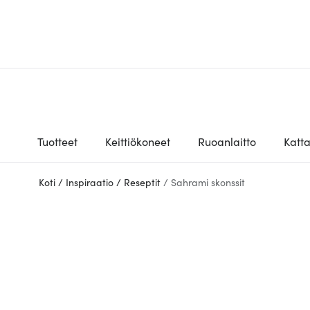
Tuotteet
Keittiökoneet
Ruoanlaitto
Katt
Koti
/
Inspiraatio
/
Reseptit
/
Sahrami skonssit