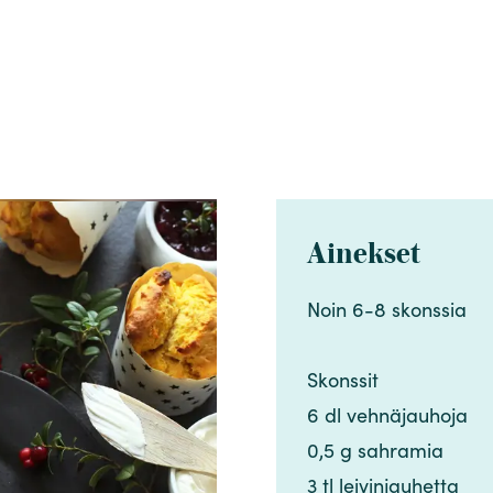
Ainekset
Noin 6-8 skonssia​​​​‌ ‍ ​‍​‍‌‍ ‌ ​‍‌‍‍‌‌‍‌ ‌‍‍‌‌‍ ‍​‍​‍​ ‍‍​‍​‍‌ ​ ‌‍​‌‌‍ ‍‌‍‍‌‌ ‌​‌ ‍‌​‍ ‍‌‍‍‌‌‍ ​‍​‍​‍ ​​‍​‍‌‍‍​‌ ​‍‌‍‌‌‌‍‌‍​‍​‍​ ‍‍​‍​‍‌‍‍​‌ ‌​‌ ‌​‌ ​​‌ ​ ​ ‍‍​‍ ​‍ ‌‍​ ‌‍ ‌‌ ​ ​‍ ‍‌‍​ ‌‍‌‌‌ ​‍‌ ‌‍‌‍‌‌‌ ​‍‌‍​‌​‍ ‍‌ ​ ‌‍‌‌​‍ ‌ ​​‌ ​‍‌‍ ‌‍‌​‌ ‌‌‌‍​ ‌ ‌​‌‍‍‌‌‍ ‌‍ ‍​‍ ‌‍‍‌‌‍ ‍‌ ‌​‌‍‌‌‌‍ ‍‌ ‌​​‍ ‌‍‌‌‌‍‌​‌‍‍‌‌ ‌​​‍ ‌‍ ‌‌‍ ‌‍‌​‌‍‌‌​ ‌‌ ​​‌ ​‍‌‍‌‌‌ ​ ‌‍‌‌‌‍ ‍‌ ‌​‌‍​‌‌ ‌​‌‍‍‌‌‍ ‌‍ ‍​ ‍ ‌‍‍‌‌‍‌​​ ‌‌‍​‍​ ‌​​ ‌ ‌‍‌‍​ ​‌‌‍‌‌‌‍‌​​ ‌‌​‍ ‌‌‍‌​​ ‍‌​ ​ ‌‍​‍​‍ ‌​ ‌​​ ‌‌​ ‌ ​ ‌ ​‍ ‌​ ‍​‌‍​‌​ ​‍‌‍‌​​‍ ‌​ ‌‍​ ​​​ ‌​​ ‍​​ ​ ​ ​​‌‍​‍​ ​‍‌‍​‍​ ‍‌‌‍‌‍​ ‌ ​ ‍ ‌ ‌​‌ ‍‌‌ ​​‌‍‌‌​ ‌‌ ​​‌‍​‌‌‍‌ ‌‍‌‌​ ‍ ‌ ​​‌‍​‌‌ ‌​‌‍‍​​ ‌‌‍​‍‌‍ ​‌‍ ‌‍​ ‌‍‍ ‌ ​ ​‍‌‌​ ‌‌‌​​‍‌‌ ‌‍‍ ‌‍‌‌‌ ‍‌​‍‌‌​ ​ ‌​‌​​‍‌‌​ ​ ‌​‌​​‍‌‌​ ​‍​ ​‍‌‍​‌​ ‌​‌‍​‌‌‍‌‍​ ​‌​ ​​‌‍​‌‌‍‌​​‍ ‌​ ‌ ​ ‌ ‌‍​ ​ ‍​​‍ ‌​ ‌​​ ​​‌‍​ ‌‍​‍​‍ ‌‌‍​‌​ ‌​‌‍​‍‌‍‌‌​‍ ‌​ ​ ​ ​‌​ ​​‌‍‌‌​ ‌‍​ ‍‌​ ‍​​ ‌​​ ‌‍​ ​‍​ ​‍​ ​‌​‍‌‌​ ​‍​ ​‍​‍‌‌​ ‌‌‌​‌​​‍ ‍‌‍​ ‌‍ ‌‍ ​‌ ‌‌‌‍ ‌‌‍ ‍‌ ​ ​‍‌‌​ ‌‌‌​​‍‌‌ ‌‍‍ ‌‍‌‌‌ ‍‌​‍‌‌​ ​ ‌​‌​​‍‌‌​ ​ ‌​‌​​‍‌‌​ ​‍​ ​‍​ ‌​​ ‌‍​ ‌‍​ ​ ​ ​ ​ ‍​​ ​‍​ ‍‌‌‍‌‌‌‍‌​​ ‌ ​ ‍​​‍‌‌​ ​‍​ ​‍​‍‌‌​ ‌‌‌​‌​​‍ ‍‌‍‍‌‌ ‌​‌‍‌‌‌‍ ‌‌ ​ ​‍‌‌​ ‌‌‌​​‍​ ​​​‍‌‌​ ‌‌‌​‌​​ ‌‍​‍‌‍​‌‌ ​ ‌‍‌‌‌‌‌‌‌ ​‍‌‍ ​​ ‌‌‍‍​‌ ‌​‌ ‌​‌ ​​‌ ​ ​‍‌‌​ ​ ‌​​‌​‍‌‌​ ​‍‌​‌‍​‍‌‌​ ​‍‌​‌‍‌‍​ ‌‍ ‌‌ ​ ​‍ ‍‌‍​ ‌‍‌‌‌ ​‍‌ ‌‍‌‍‌‌‌ ​‍‌‍​‌​‍ ‍‌ ​ ‌‍‌‌​‍‌‍‌‍‍‌‌‍‌​​ ‌‌‍​‍​ ‌​​ ‌ ‌‍‌‍​ ​‌‌‍‌‌‌‍‌​​ ‌‌​‍ ‌‌‍‌​​ ‍‌​ ​ ‌‍​‍​‍ ‌​ ‌​​ ‌‌​ ‌ ​ ‌ ​‍ ‌​ ‍​‌‍​‌​ ​‍‌‍‌​​‍ ‌​ ‌‍​ ​​​ ‌​​ ‍​​ ​ ​ ​​‌‍​‍​ ​‍‌‍​‍​ ‍‌‌‍‌‍​ ‌ ​‍‌‍‌ ‌​‌ ‍‌‌ ​​‌‍‌‌​ ‌‌ ​​‌‍​‌‌‍‌ ‌‍‌‌​‍‌‍‌ ​​‌‍​‌‌ ‌​‌‍‍​​ ‌‌‍​‍‌‍ ​‌‍ ‌‍​ ‌‍‍ ‌ ​ ​‍‌‌​ ‌‌‌​​‍‌‌ ‌‍‍ ‌‍‌‌‌ ‍‌​‍‌‌​ ​ ‌​‌​​‍‌‌​ ​ ‌​‌​​‍‌‌​ ​‍​ ​‍‌‍​‌​ ‌​‌‍​‌‌‍‌‍​ ​‌​ ​​‌‍​‌‌‍‌​​‍ ‌​ ‌ ​ ‌ ‌‍​ ​ ‍​​‍ ‌​ ‌​​ ​​‌‍​ ‌‍​‍​‍ ‌‌‍​‌​ ‌​‌‍​‍‌‍‌‌​‍ ‌​ ​ ​ ​‌​ ​​‌‍‌‌​ ‌‍​ ‍‌​ ‍​​ ‌​​ ‌‍​ ​‍​ ​‍​ ​‌​‍‌‌​ ​‍​ ​‍​‍‌‌​ ‌‌‌​‌​​‍ ‍‌‍​ ‌‍ ‌‍ ​‌ ‌‌‌‍ ‌‌‍ ‍‌ ​ ​‍‌‌​ ‌‌‌​​‍‌‌ ‌‍‍ ‌‍‌‌‌ ‍‌​‍‌‌​ ​ ‌​‌​​‍‌‌​ ​ ‌​‌​​‍‌‌​ ​‍​ ​‍​ ‌​​ ‌‍​ ‌‍​ ​ ​ ​ ​ ‍​​ ​‍​ ‍‌‌‍‌‌‌‍‌​​ ‌ ​ ‍​​‍‌‌​ ​‍​ ​‍​‍‌‌​ ‌‌‌​‌​​‍ ‍‌‍‍‌‌ ‌​‌‍‌‌‌‍ ‌‌ ​ ​‍‌‌​ ‌‌‌​​‍​ ​​​‍‌‌​ ‌‌‌​‌​​‍‌‍‌ ‌ ‌‍ ‌ ​‍‌‍‍ ‌ ​ ‌ ​​‌‍​‌‌‍​ ‌‍‌‌​ ‌‌ ​​‌ ​‍‌‍ ‌‍‌​‌ ‌‌‌‍​ ‌ ‌​‌‍‍‌‌‍ ‌‍ ‍​‍‌‍‌ ​​‌‍‌‌‌ ​‍‌ ​ ‌ ​​‌‍‌‌‌‍​ ‌ ‌​‌‍‍‌‌ ‌‍‌‍‌‌​ ‌‌ ​​‌ ‌‌‌‍​‍‌‍ ​‌‍‍‌‌ ​ ‌‍‍​‌‍‌‌‌‍‌​​‍​‍‌ ‌
Skonssit​​​​‌ ‍ ​‍​‍‌‍ ‌ ​‍‌‍‍‌‌‍‌ ‌‍‍‌‌‍ ‍​‍​‍​ ‍‍​‍​‍‌ ​ ‌‍​‌‌‍ ‍‌‍‍‌‌ ‌​‌ ‍‌​‍ ‍‌‍‍‌‌‍ ​‍​‍​‍ ​​‍​‍‌‍‍​‌ ​‍‌‍‌‌‌‍‌‍​‍​‍​ ‍‍​‍​‍‌‍‍​‌ ‌​‌ ‌​‌ ​​‌ ​ ​ ‍‍​‍ ​‍ ‌‍​ ‌‍ ‌‌ ​ ​‍ ‍‌‍​ ‌‍‌‌‌ ​‍‌ ‌‍‌‍‌‌‌ ​‍‌‍​‌​‍ ‍‌ ​ ‌‍‌‌​‍ ‌ ​​‌ ​‍‌‍ ‌‍‌​‌ ‌‌‌‍​ ‌ ‌​‌‍‍‌‌‍ ‌‍ ‍​‍ ‌‍‍‌‌‍ ‍‌ ‌​‌‍‌‌‌‍ ‍‌ ‌​​‍ ‌‍‌‌‌‍‌​‌‍‍‌‌ ‌​​‍ ‌‍ ‌‌‍ ‌‍‌​‌‍‌‌​ ‌‌ ​​‌ ​‍‌‍‌‌‌ ​ ‌‍‌‌‌‍ ‍‌ ‌​‌‍​‌‌ ‌​‌‍‍‌‌‍ ‌‍ ‍​ ‍ ‌‍‍‌‌‍‌​​ ‌‌‍​‍​ ‌​​ ‌ ‌‍‌‍​ ​‌‌‍‌‌‌‍‌​​ ‌‌​‍ ‌‌‍‌​​ ‍‌​ ​ ‌‍​‍​‍ ‌​ ‌​​ ‌‌​ ‌ ​ ‌ ​‍ ‌​ ‍​‌‍​‌​ ​‍‌‍‌​​‍ ‌​ ‌‍​ ​​​ ‌​​ ‍​​ ​ ​ ​​‌‍​‍​ ​‍‌‍​‍​ ‍‌‌‍‌‍​ ‌ ​ ‍ ‌ ‌​‌ ‍‌‌ ​​‌‍‌‌​ ‌‌ ​​‌‍​‌‌‍‌ ‌‍‌‌​ ‍ ‌ ​​‌‍​‌‌ ‌​‌‍‍​​ ‌‌‍​‍‌‍ ​‌‍ ‌‍​ ‌‍‍ ‌ ​ ​‍‌‌​ ‌‌‌​​‍‌‌ ‌‍‍ ‌‍‌‌‌ ‍‌​‍‌‌​ ​ ‌​‌​​‍‌‌​ ​ ‌​‌​​‍‌‌​ ​‍​ ​‍‌‍​‌​ ‌​‌‍​‌‌‍‌‍​ ​‌​ ​​‌‍​‌‌‍‌​​‍ ‌​ ‌ ​ ‌ ‌‍​ ​ ‍​​‍ ‌​ ‌​​ ​​‌‍​ ‌‍​‍​‍ ‌‌‍​‌​ ‌​‌‍​‍‌‍‌‌​‍ ‌​ ​ ​ ​‌​ ​​‌‍‌‌​ ‌‍​ ‍‌​ ‍​​ ‌​​ ‌‍​ ​‍​ ​‍​ ​‌​‍‌‌​ ​‍​ ​‍​‍‌‌​ ‌‌‌​‌​​‍ ‍‌‍​ ‌‍ ‌‍ ​‌ ‌‌‌‍ ‌‌‍ ‍‌ ​ ​‍‌‌​ ‌‌‌​​‍‌‌ ‌‍‍ ‌‍‌‌‌ ‍‌​‍‌‌​ ​ ‌​‌​​‍‌‌​ ​ ‌​‌​​‍‌‌​ ​‍​ ​‍​ ‌​​ ‌‍​ ‌‍​ ​ ​ ​ ​ ‍​​ ​‍​ ‍‌‌‍‌‌‌‍‌​​ ‌ ​ ‍​​‍‌‌​ ​‍​ ​‍​‍‌‌​ ‌‌‌​‌​​‍ ‍‌‍‍‌‌ ‌​‌‍‌‌‌‍ ‌‌ ​ ​‍‌‌​ ‌‌‌​​‍​ ​‍​‍‌‌​ ‌‌‌​‌​​ ‌‍​‍‌‍​‌‌ ​ ‌‍‌‌‌‌‌‌‌ ​‍‌‍ ​​ ‌‌‍‍​‌ ‌​‌ ‌​‌ ​​‌ ​ ​‍‌‌​ ​ ‌​​‌​‍‌‌​ ​‍‌​‌‍​‍‌‌​ ​‍‌​‌‍‌‍​ ‌‍ ‌‌ ​ ​‍ ‍‌‍​ ‌‍‌‌‌ ​‍‌ ‌‍‌‍‌‌‌ ​‍‌‍​‌​‍ ‍‌ ​ ‌‍‌‌​‍‌‍‌‍‍‌‌‍‌​​ ‌‌‍​‍​ ‌​​ ‌ ‌‍‌‍​ ​‌‌‍‌‌‌‍‌​​ ‌‌​‍ ‌‌‍‌​​ ‍‌​ ​ ‌‍​‍​‍ ‌​ ‌​​ ‌‌​ ‌ ​ ‌ ​‍ ‌​ ‍​‌‍​‌​ ​‍‌‍‌​​‍ ‌​ ‌‍​ ​​​ ‌​​ ‍​​ ​ ​ ​​‌‍​‍​ ​‍‌‍​‍​ ‍‌‌‍‌‍​ ‌ ​‍‌‍‌ ‌​‌ ‍‌‌ ​​‌‍‌‌​ ‌‌ ​​‌‍​‌‌‍‌ ‌‍‌‌​‍‌‍‌ ​​‌‍​‌‌ ‌​‌‍‍​​ ‌‌‍​‍‌‍ ​‌‍ ‌‍​ ‌‍‍ ‌ ​ ​‍‌‌​ ‌‌‌​​‍‌‌ ‌‍‍ ‌‍‌‌‌ ‍‌​‍‌‌​ ​ ‌​‌​​‍‌‌​ ​ ‌​‌​​‍‌‌​ ​‍​ ​‍‌‍​‌​ ‌​‌‍​‌‌‍‌‍​ ​‌​ ​​‌‍​‌‌‍‌​​‍ ‌​ ‌ ​ ‌ ‌‍​ ​ ‍​​‍ ‌​ ‌​​ ​​‌‍​ ‌‍​‍​‍ ‌‌‍​‌​ ‌​‌‍​‍‌‍‌‌​‍ ‌​ ​ ​ ​‌​ ​​‌‍‌‌​ ‌‍​ ‍‌​ ‍​​ ‌​​ ‌‍​ ​‍​ ​‍​ ​‌​‍‌‌​ ​‍​ ​‍​‍‌‌​ ‌‌‌​‌​​‍ ‍‌‍​ ‌‍ ‌‍ ​‌ ‌‌‌‍ ‌‌‍ ‍‌ ​ ​‍‌‌​ ‌‌‌​​‍‌‌ ‌‍‍ ‌‍‌‌‌ ‍‌​‍‌‌​ ​ ‌​‌​​‍‌‌​ ​ ‌​‌​​‍‌‌​ ​‍​ ​‍​ ‌​​ ‌‍​ ‌‍​ ​ ​ ​ ​ ‍​​ ​‍​ ‍‌‌‍‌‌‌‍‌​​ ‌ ​ ‍​​‍‌‌​ ​‍​ ​‍​‍‌‌​ ‌‌‌​‌​​‍ ‍‌‍‍‌‌ ‌​‌‍‌‌‌‍ ‌‌ ​ ​‍‌‌​ ‌‌‌​​‍​ ​‍​‍‌‌​ ‌‌‌​‌​​‍‌‍‌ ‌ ‌‍ ‌ ​‍‌‍‍ ‌ ​ ‌ ​​‌‍​‌‌‍​ ‌‍‌‌​ ‌‌ ​​‌ ​‍‌‍ ‌‍‌​‌ ‌‌‌‍​ ‌ ‌​‌‍‍‌‌‍ ‌‍ ‍​‍‌‍‌ ​​‌‍‌‌‌ ​‍‌ ​ ‌ ​​‌‍‌‌‌‍​ ‌ ‌​‌‍‍‌‌ ‌‍‌‍‌‌​ ‌‌ ​​‌ ‌‌‌‍​‍‌‍ ​‌‍‍‌‌ ​ ‌‍‍​‌‍‌‌‌‍‌​​‍​‍‌ ‌
6 dl vehnäjauhoja​​​​‌ ‍ ​‍​‍‌‍ ‌ ​‍‌‍‍‌‌‍‌ ‌‍‍‌‌‍ ‍​‍​‍​ ‍‍​‍​‍‌ ​ ‌‍​‌‌‍ ‍‌‍‍‌‌ ‌​‌ ‍‌​‍ ‍‌‍‍‌‌‍ ​‍​‍​‍ ​​‍​‍‌‍‍​‌ ​‍‌‍‌‌‌‍‌‍​‍​‍​ ‍‍​‍​‍‌‍‍​‌ ‌​‌ ‌​‌ ​​‌ ​ ​ ‍‍​‍ ​‍ ‌‍​ ‌‍ ‌‌ ​ ​‍ ‍‌‍​ ‌‍‌‌‌ ​‍‌ ‌‍‌‍‌‌‌ ​‍‌‍​‌​‍ ‍‌ ​ ‌‍‌‌​‍ ‌ ​​‌ ​‍‌‍ ‌‍‌​‌ ‌‌‌‍​ ‌ ‌​‌‍‍‌‌‍ ‌‍ ‍​‍ ‌‍‍‌‌‍ ‍‌ ‌​‌‍‌‌‌‍ ‍‌ ‌​​‍ ‌‍‌‌‌‍‌​‌‍‍‌‌ ‌​​‍ ‌‍ ‌‌‍ ‌‍‌​‌‍‌‌​ ‌‌ ​​‌ ​‍‌‍‌‌‌ ​ ‌‍‌‌‌‍ ‍‌ ‌​‌‍​‌‌ ‌​‌‍‍‌‌‍ ‌‍ ‍​ ‍ ‌‍‍‌‌‍‌​​ ‌‌‍​‍​ ‌​​ ‌ ‌‍‌‍​ ​‌‌‍‌‌‌‍‌​​ ‌‌​‍ ‌‌‍‌​​ ‍‌​ ​ ‌‍​‍​‍ ‌​ ‌​​ ‌‌​ ‌ ​ ‌ ​‍ ‌​ ‍​‌‍​‌​ ​‍‌‍‌​​‍ ‌​ ‌‍​ ​​​ ‌​​ ‍​​ ​ ​ ​​‌‍​‍​ ​‍‌‍​‍​ ‍‌‌‍‌‍​ ‌ ​ ‍ ‌ ‌​‌ ‍‌‌ ​​‌‍‌‌​ ‌‌ ​​‌‍​‌‌‍‌ ‌‍‌‌​ ‍ ‌ ​​‌‍​‌‌ ‌​‌‍‍​​ ‌‌‍​‍‌‍ ​‌‍ ‌‍​ ‌‍‍ ‌ ​ ​‍‌‌​ ‌‌‌​​‍‌‌ ‌‍‍ ‌‍‌‌‌ ‍‌​‍‌‌​ ​ ‌​‌​​‍‌‌​ ​ ‌​‌​​‍‌‌​ ​‍​ ​‍‌‍​‌​ ‌​‌‍​‌‌‍‌‍​ ​‌​ ​​‌‍​‌‌‍‌​​‍ ‌​ ‌ ​ ‌ ‌‍​ ​ ‍​​‍ ‌​ ‌​​ ​​‌‍​ ‌‍​‍​‍ ‌‌‍​‌​ ‌​‌‍​‍‌‍‌‌​‍ ‌​ ​ ​ ​‌​ ​​‌‍‌‌​ ‌‍​ ‍‌​ ‍​​ ‌​​ ‌‍​ ​‍​ ​‍​ ​‌​‍‌‌​ ​‍​ ​‍​‍‌‌​ ‌‌‌​‌​​‍ ‍‌‍​ ‌‍ ‌‍ ​‌ ‌‌‌‍ ‌‌‍ ‍‌ ​ ​‍‌‌​ ‌‌‌​​‍‌‌ ‌‍‍ ‌‍‌‌‌ ‍‌​‍‌‌​ ​ ‌​‌​​‍‌‌​ ​ ‌​‌​​‍‌‌​ ​‍​ ​‍​ ‌​​ ‌‍​ ‌‍​ ​ ​ ​ ​ ‍​​ ​‍​ ‍‌‌‍‌‌‌‍‌​​ ‌ ​ ‍​​‍‌‌​ ​‍​ ​‍​‍‌‌​ ‌‌‌​‌​​‍ ‍‌‍‍‌‌ ‌​‌‍‌‌‌‍ ‌‌ ​ ​‍‌‌​ ‌‌‌​​‍​ ​ ​‍‌‌​ ‌‌‌​‌​​ ‌‍​‍‌‍​‌‌ ​ ‌‍‌‌‌‌‌‌‌ ​‍‌‍ ​​ ‌‌‍‍​‌ ‌​‌ ‌​‌ ​​‌ ​ ​‍‌‌​ ​ ‌​​‌​‍‌‌​ ​‍‌​‌‍​‍‌‌​ ​‍‌​‌‍‌‍​ ‌‍ ‌‌ ​ ​‍ ‍‌‍​ ‌‍‌‌‌ ​‍‌ ‌‍‌‍‌‌‌ ​‍‌‍​‌​‍ ‍‌ ​ ‌‍‌‌​‍‌‍‌‍‍‌‌‍‌​​ ‌‌‍​‍​ ‌​​ ‌ ‌‍‌‍​ ​‌‌‍‌‌‌‍‌​​ ‌‌​‍ ‌‌‍‌​​ ‍‌​ ​ ‌‍​‍​‍ ‌​ ‌​​ ‌‌​ ‌ ​ ‌ ​‍ ‌​ ‍​‌‍​‌​ ​‍‌‍‌​​‍ ‌​ ‌‍​ ​​​ ‌​​ ‍​​ ​ ​ ​​‌‍​‍​ ​‍‌‍​‍​ ‍‌‌‍‌‍​ ‌ ​‍‌‍‌ ‌​‌ ‍‌‌ ​​‌‍‌‌​ ‌‌ ​​‌‍​‌‌‍‌ ‌‍‌‌​‍‌‍‌ ​​‌‍​‌‌ ‌​‌‍‍​​ ‌‌‍​‍‌‍ ​‌‍ ‌‍​ ‌‍‍ ‌ ​ ​‍‌‌​ ‌‌‌​​‍‌‌ ‌‍‍ ‌‍‌‌‌ ‍‌​‍‌‌​ ​ ‌​‌​​‍‌‌​ ​ ‌​‌​​‍‌‌​ ​‍​ ​‍‌‍​‌​ ‌​‌‍​‌‌‍‌‍​ ​‌​ ​​‌‍​‌‌‍‌​​‍ ‌​ ‌ ​ ‌ ‌‍​ ​ ‍​​‍ ‌​ ‌​​ ​​‌‍​ ‌‍​‍​‍ ‌‌‍​‌​ ‌​‌‍​‍‌‍‌‌​‍ ‌​ ​ ​ ​‌​ ​​‌‍‌‌​ ‌‍​ ‍‌​ ‍​​ ‌​​ ‌‍​ ​‍​ ​‍​ ​‌​‍‌‌​ ​‍​ ​‍​‍‌‌​ ‌‌‌​‌​​‍ ‍‌‍​ ‌‍ ‌‍ ​‌ ‌‌‌‍ ‌‌‍ ‍‌ ​ ​‍‌‌​ ‌‌‌​​‍‌‌ ‌‍‍ ‌‍‌‌‌ ‍‌​‍‌‌​ ​ ‌​‌​​‍‌‌​ ​ ‌​‌​​‍‌‌​ ​‍​ ​‍​ ‌​​ ‌‍​ ‌‍​ ​ ​ ​ ​ ‍​​ ​‍​ ‍‌‌‍‌‌‌‍‌​​ ‌ ​ ‍​​‍‌‌​ ​‍​ ​‍​‍‌‌​ ‌‌‌​‌​​‍ ‍‌‍‍‌‌ ‌​‌‍‌‌‌‍ ‌‌ ​ ​‍‌‌​ ‌‌‌​​‍​ ​ ​‍‌‌​ ‌‌‌​‌​​‍‌‍‌ ‌ ‌‍ ‌ ​‍‌‍‍ ‌ ​ ‌ ​​‌‍​‌‌‍​ ‌‍‌‌​ ‌‌ ​​‌ ​‍‌‍ ‌‍‌​‌ ‌‌‌‍​ ‌ ‌​‌‍‍‌‌‍ ‌‍ ‍​‍‌‍‌ ​​‌‍‌‌‌ ​‍‌ ​ ‌ ​​‌‍‌‌‌‍​ ‌ ‌​‌‍‍‌‌ ‌‍‌‍‌‌​ ‌‌ ​​‌ ‌‌‌‍​‍‌‍ ​‌‍‍‌‌ ​ ‌‍‍​‌‍‌‌‌‍‌​​‍​‍‌ ‌
0,5 g sahramia​​​​‌ ‍ ​‍​‍‌‍ ‌ ​‍‌‍‍‌‌‍‌ ‌‍‍‌‌‍ ‍​‍​‍​ ‍‍​‍​‍‌ ​ ‌‍​‌‌‍ ‍‌‍‍‌‌ ‌​‌ ‍‌​‍ ‍‌‍‍‌‌‍ ​‍​‍​‍ ​​‍​‍‌‍‍​‌ ​‍‌‍‌‌‌‍‌‍​‍​‍​ ‍‍​‍​‍‌‍‍​‌ ‌​‌ ‌​‌ ​​‌ ​ ​ ‍‍​‍ ​‍ ‌‍​ ‌‍ ‌‌ ​ ​‍ ‍‌‍​ ‌‍‌‌‌ ​‍‌ ‌‍‌‍‌‌‌ ​‍‌‍​‌​‍ ‍‌ ​ ‌‍‌‌​‍ ‌ ​​‌ ​‍‌‍ ‌‍‌​‌ ‌‌‌‍​ ‌ ‌​‌‍‍‌‌‍ ‌‍ ‍​‍ ‌‍‍‌‌‍ ‍‌ ‌​‌‍‌‌‌‍ ‍‌ ‌​​‍ ‌‍‌‌‌‍‌​‌‍‍‌‌ ‌​​‍ ‌‍ ‌‌‍ ‌‍‌​‌‍‌‌​ ‌‌ ​​‌ ​‍‌‍‌‌‌ ​ ‌‍‌‌‌‍ ‍‌ ‌​‌‍​‌‌ ‌​‌‍‍‌‌‍ ‌‍ ‍​ ‍ ‌‍‍‌‌‍‌​​ ‌‌‍​‍​ ‌​​ ‌ ‌‍‌‍​ ​‌‌‍‌‌‌‍‌​​ ‌‌​‍ ‌‌‍‌​​ ‍‌​ ​ ‌‍​‍​‍ ‌​ ‌​​ ‌‌​ ‌ ​ ‌ ​‍ ‌​ ‍​‌‍​‌​ ​‍‌‍‌​​‍ ‌​ ‌‍​ ​​​ ‌​​ ‍​​ ​ ​ ​​‌‍​‍​ ​‍‌‍​‍​ ‍‌‌‍‌‍​ ‌ ​ ‍ ‌ ‌​‌ ‍‌‌ ​​‌‍‌‌​ ‌‌ ​​‌‍​‌‌‍‌ ‌‍‌‌​ ‍ ‌ ​​‌‍​‌‌ ‌​‌‍‍​​ ‌‌‍​‍‌‍ ​‌‍ ‌‍​ ‌‍‍ ‌ ​ ​‍‌‌​ ‌‌‌​​‍‌‌ ‌‍‍ ‌‍‌‌‌ ‍‌​‍‌‌​ ​ ‌​‌​​‍‌‌​ ​ ‌​‌​​‍‌‌​ ​‍​ ​‍‌‍​‌​ ‌​‌‍​‌‌‍‌‍​ ​‌​ ​​‌‍​‌‌‍‌​​‍ ‌​ ‌ ​ ‌ ‌‍​ ​ ‍​​‍ ‌​ ‌​​ ​​‌‍​ ‌‍​‍​‍ ‌‌‍​‌​ ‌​‌‍​‍‌‍‌‌​‍ ‌​ ​ ​ ​‌​ ​​‌‍‌‌​ ‌‍​ ‍‌​ ‍​​ ‌​​ ‌‍​ ​‍​ ​‍​ ​‌​‍‌‌​ ​‍​ ​‍​‍‌‌​ ‌‌‌​‌​​‍ ‍‌‍​ ‌‍ ‌‍ ​‌ ‌‌‌‍ ‌‌‍ ‍‌ ​ ​‍‌‌​ ‌‌‌​​‍‌‌ ‌‍‍ ‌‍‌‌‌ ‍‌​‍‌‌​ ​ ‌​‌​​‍‌‌​ ​ ‌​‌​​‍‌‌​ ​‍​ ​‍​ ‌​​ ‌‍​ ‌‍​ ​ ​ ​ ​ ‍​​ ​‍​ ‍‌‌‍‌‌‌‍‌​​ ‌ ​ ‍​​‍‌‌​ ​‍​ ​‍​‍‌‌​ ‌‌‌​‌​​‍ ‍‌‍‍‌‌ ‌​‌‍‌‌‌‍ ‌‌ ​ ​‍‌‌​ ‌‌‌​​‍​ ‌​​‍‌‌​ ‌‌‌​‌​​ ‌‍​‍‌‍​‌‌ ​ ‌‍‌‌‌‌‌‌‌ ​‍‌‍ ​​ ‌‌‍‍​‌ ‌​‌ ‌​‌ ​​‌ ​ ​‍‌‌​ ​ ‌​​‌​‍‌‌​ ​‍‌​‌‍​‍‌‌​ ​‍‌​‌‍‌‍​ ‌‍ ‌‌ ​ ​‍ ‍‌‍​ ‌‍‌‌‌ ​‍‌ ‌‍‌‍‌‌‌ ​‍‌‍​‌​‍ ‍‌ ​ ‌‍‌‌​‍‌‍‌‍‍‌‌‍‌​​ ‌‌‍​‍​ ‌​​ ‌ ‌‍‌‍​ ​‌‌‍‌‌‌‍‌​​ ‌‌​‍ ‌‌‍‌​​ ‍‌​ ​ ‌‍​‍​‍ ‌​ ‌​​ ‌‌​ ‌ ​ ‌ ​‍ ‌​ ‍​‌‍​‌​ ​‍‌‍‌​​‍ ‌​ ‌‍​ ​​​ ‌​​ ‍​​ ​ ​ ​​‌‍​‍​ ​‍‌‍​‍​ ‍‌‌‍‌‍​ ‌ ​‍‌‍‌ ‌​‌ ‍‌‌ ​​‌‍‌‌​ ‌‌ ​​‌‍​‌‌‍‌ ‌‍‌‌​‍‌‍‌ ​​‌‍​‌‌ ‌​‌‍‍​​ ‌‌‍​‍‌‍ ​‌‍ ‌‍​ ‌‍‍ ‌ ​ ​‍‌‌​ ‌‌‌​​‍‌‌ ‌‍‍ ‌‍‌‌‌ ‍‌​‍‌‌​ ​ ‌​‌​​‍‌‌​ ​ ‌​‌​​‍‌‌​ ​‍​ ​‍‌‍​‌​ ‌​‌‍​‌‌‍‌‍​ ​‌​ ​​‌‍​‌‌‍‌​​‍ ‌​ ‌ ​ ‌ ‌‍​ ​ ‍​​‍ ‌​ ‌​​ ​​‌‍​ ‌‍​‍​‍ ‌‌‍​‌​ ‌​‌‍​‍‌‍‌‌​‍ ‌​ ​ ​ ​‌​ ​​‌‍‌‌​ ‌‍​ ‍‌​ ‍​​ ‌​​ ‌‍​ ​‍​ ​‍​ ​‌​‍‌‌​ ​‍​ ​‍​‍‌‌​ ‌‌‌​‌​​‍ ‍‌‍​ ‌‍ ‌‍ ​‌ ‌‌‌‍ ‌‌‍ ‍‌ ​ ​‍‌‌​ ‌‌‌​​‍‌‌ ‌‍‍ ‌‍‌‌‌ ‍‌​‍‌‌​ ​ ‌​‌​​‍‌‌​ ​ ‌​‌​​‍‌‌​ ​‍​ ​‍​ ‌​​ ‌‍​ ‌‍​ ​ ​ ​ ​ ‍​​ ​‍​ ‍‌‌‍‌‌‌‍‌​​ ‌ ​ ‍​​‍‌‌​ ​‍​ ​‍​‍‌‌​ ‌‌‌​‌​​‍ ‍‌‍‍‌‌ ‌​‌‍‌‌‌‍ ‌‌ ​ ​‍‌‌​ ‌‌‌​​‍​ ‌​​‍‌‌​ ‌‌‌​‌​​‍‌‍‌ ‌ ‌‍ ‌ ​‍‌‍‍ ‌ ​ ‌ ​​‌‍​‌‌‍​ ‌‍‌‌​ ‌‌ ​​‌ ​‍‌‍ ‌‍‌​‌ ‌‌‌‍​ ‌ ‌​‌‍‍‌‌‍ ‌‍ ‍​‍‌‍‌ ​​‌‍‌‌‌ ​‍‌ ​ ‌ ​​‌‍‌‌‌‍​ ‌ ‌​‌‍‍‌‌ ‌‍‌‍‌‌​ ‌‌ ​​‌ ‌‌‌‍​‍‌‍ ​‌‍‍‌‌ ​ ‌‍‍​‌‍‌‌‌‍‌​​‍​‍‌ ‌
3 tl leivinjauhetta​​​​‌ ‍ ​‍​‍‌‍ ‌ ​‍‌‍‍‌‌‍‌ ‌‍‍‌‌‍ ‍​‍​‍​ ‍‍​‍​‍‌ ​ ‌‍​‌‌‍ ‍‌‍‍‌‌ ‌​‌ ‍‌​‍ ‍‌‍‍‌‌‍ ​‍​‍​‍ ​​‍​‍‌‍‍​‌ ​‍‌‍‌‌‌‍‌‍​‍​‍​ ‍‍​‍​‍‌‍‍​‌ ‌​‌ ‌​‌ ​​‌ ​ ​ ‍‍​‍ ​‍ ‌‍​ ‌‍ ‌‌ ​ ​‍ ‍‌‍​ ‌‍‌‌‌ ​‍‌ ‌‍‌‍‌‌‌ ​‍‌‍​‌​‍ ‍‌ ​ ‌‍‌‌​‍ ‌ ​​‌ ​‍‌‍ ‌‍‌​‌ ‌‌‌‍​ ‌ ‌​‌‍‍‌‌‍ ‌‍ ‍​‍ ‌‍‍‌‌‍ ‍‌ ‌​‌‍‌‌‌‍ ‍‌ ‌​​‍ ‌‍‌‌‌‍‌​‌‍‍‌‌ ‌​​‍ ‌‍ ‌‌‍ ‌‍‌​‌‍‌‌​ ‌‌ ​​‌ ​‍‌‍‌‌‌ ​ ‌‍‌‌‌‍ ‍‌ ‌​‌‍​‌‌ ‌​‌‍‍‌‌‍ ‌‍ ‍​ ‍ ‌‍‍‌‌‍‌​​ ‌‌‍​‍​ ‌​​ ‌ ‌‍‌‍​ ​‌‌‍‌‌‌‍‌​​ ‌‌​‍ ‌‌‍‌​​ ‍‌​ ​ ‌‍​‍​‍ ‌​ ‌​​ ‌‌​ ‌ ​ ‌ ​‍ ‌​ ‍​‌‍​‌​ ​‍‌‍‌​​‍ ‌​ ‌‍​ ​​​ ‌​​ ‍​​ ​ ​ ​​‌‍​‍​ ​‍‌‍​‍​ ‍‌‌‍‌‍​ ‌ ​ ‍ ‌ ‌​‌ ‍‌‌ ​​‌‍‌‌​ ‌‌ ​​‌‍​‌‌‍‌ ‌‍‌‌​ ‍ ‌ ​​‌‍​‌‌ ‌​‌‍‍​​ ‌‌‍​‍‌‍ ​‌‍ ‌‍​ ‌‍‍ ‌ ​ ​‍‌‌​ ‌‌‌​​‍‌‌ ‌‍‍ ‌‍‌‌‌ ‍‌​‍‌‌​ ​ ‌​‌​​‍‌‌​ ​ ‌​‌​​‍‌‌​ ​‍​ ​‍‌‍​‌​ ‌​‌‍​‌‌‍‌‍​ ​‌​ ​​‌‍​‌‌‍‌​​‍ ‌​ ‌ ​ ‌ ‌‍​ ​ ‍​​‍ ‌​ ‌​​ ​​‌‍​ ‌‍​‍​‍ ‌‌‍​‌​ ‌​‌‍​‍‌‍‌‌​‍ ‌​ ​ ​ ​‌​ ​​‌‍‌‌​ ‌‍​ ‍‌​ ‍​​ ‌​​ ‌‍​ ​‍​ ​‍​ ​‌​‍‌‌​ ​‍​ ​‍​‍‌‌​ ‌‌‌​‌​​‍ ‍‌‍​ ‌‍ ‌‍ ​‌ ‌‌‌‍ ‌‌‍ ‍‌ ​ ​‍‌‌​ ‌‌‌​​‍‌‌ ‌‍‍ ‌‍‌‌‌ ‍‌​‍‌‌​ ​ ‌​‌​​‍‌‌​ ​ ‌​‌​​‍‌‌​ ​‍​ ​‍​ ‌​​ ‌‍​ ‌‍​ ​ ​ ​ ​ ‍​​ ​‍​ ‍‌‌‍‌‌‌‍‌​​ ‌ ​ ‍​​‍‌‌​ ​‍​ ​‍​‍‌‌​ ‌‌‌​‌​​‍ ‍‌‍‍‌‌ ‌​‌‍‌‌‌‍ ‌‌ ​ ​‍‌‌​ ‌‌‌​​‍​ ‌‌​‍‌‌​ ‌‌‌​‌​​ ‌‍​‍‌‍​‌‌ ​ ‌‍‌‌‌‌‌‌‌ ​‍‌‍ ​​ ‌‌‍‍​‌ ‌​‌ ‌​‌ ​​‌ ​ ​‍‌‌​ ​ ‌​​‌​‍‌‌​ ​‍‌​‌‍​‍‌‌​ ​‍‌​‌‍‌‍​ ‌‍ ‌‌ ​ ​‍ ‍‌‍​ ‌‍‌‌‌ ​‍‌ ‌‍‌‍‌‌‌ ​‍‌‍​‌​‍ ‍‌ ​ ‌‍‌‌​‍‌‍‌‍‍‌‌‍‌​​ ‌‌‍​‍​ ‌​​ ‌ ‌‍‌‍​ ​‌‌‍‌‌‌‍‌​​ ‌‌​‍ ‌‌‍‌​​ ‍‌​ ​ ‌‍​‍​‍ ‌​ ‌​​ ‌‌​ ‌ ​ ‌ ​‍ ‌​ ‍​‌‍​‌​ ​‍‌‍‌​​‍ ‌​ ‌‍​ ​​​ ‌​​ ‍​​ ​ ​ ​​‌‍​‍​ ​‍‌‍​‍​ ‍‌‌‍‌‍​ ‌ ​‍‌‍‌ ‌​‌ ‍‌‌ ​​‌‍‌‌​ ‌‌ ​​‌‍​‌‌‍‌ ‌‍‌‌​‍‌‍‌ ​​‌‍​‌‌ ‌​‌‍‍​​ ‌‌‍​‍‌‍ ​‌‍ ‌‍​ ‌‍‍ ‌ ​ ​‍‌‌​ ‌‌‌​​‍‌‌ ‌‍‍ ‌‍‌‌‌ ‍‌​‍‌‌​ ​ ‌​‌​​‍‌‌​ ​ ‌​‌​​‍‌‌​ ​‍​ ​‍‌‍​‌​ ‌​‌‍​‌‌‍‌‍​ ​‌​ ​​‌‍​‌‌‍‌​​‍ ‌​ ‌ ​ ‌ ‌‍​ ​ ‍​​‍ ‌​ ‌​​ ​​‌‍​ ‌‍​‍​‍ ‌‌‍​‌​ ‌​‌‍​‍‌‍‌‌​‍ ‌​ ​ ​ ​‌​ ​​‌‍‌‌​ ‌‍​ ‍‌​ ‍​​ ‌​​ ‌‍​ ​‍​ ​‍​ ​‌​‍‌‌​ ​‍​ ​‍​‍‌‌​ ‌‌‌​‌​​‍ ‍‌‍​ ‌‍ ‌‍ ​‌ ‌‌‌‍ ‌‌‍ ‍‌ ​ ​‍‌‌​ ‌‌‌​​‍‌‌ ‌‍‍ ‌‍‌‌‌ ‍‌​‍‌‌​ ​ ‌​‌​​‍‌‌​ ​ ‌​‌​​‍‌‌​ ​‍​ ​‍​ ‌​​ ‌‍​ ‌‍​ ​ ​ ​ ​ ‍​​ ​‍​ ‍‌‌‍‌‌‌‍‌​​ ‌ ​ ‍​​‍‌‌​ ​‍​ ​‍​‍‌‌​ ‌‌‌​‌​​‍ ‍‌‍‍‌‌ ‌​‌‍‌‌‌‍ ‌‌ ​ ​‍‌‌​ ‌‌‌​​‍​ ‌‌​‍‌‌​ ‌‌‌​‌​​‍‌‍‌ ‌ ‌‍ ‌ ​‍‌‍‍ ‌ ​ ‌ ​​‌‍​‌‌‍​ ‌‍‌‌​ ‌‌ ​​‌ ​‍‌‍ ‌‍‌​‌ ‌‌‌‍​ ‌ ‌​‌‍‍‌‌‍ ‌‍ ‍​‍‌‍‌ ​​‌‍‌‌‌ ​‍‌ ​ ‌ ​​‌‍‌‌‌‍​ ‌ ‌​‌‍‍‌‌ ‌‍‌‍‌‌​ ‌‌ ​​‌ ‌‌‌‍​‍‌‍ ​‌‍‍‌‌ ​ ‌‍‍​‌‍‌‌‌‍‌​​‍​‍‌ ‌