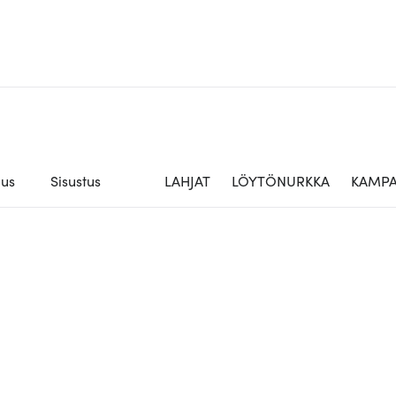
aus
Sisustus
LAHJAT
LÖYTÖNURKKA
KAMPA