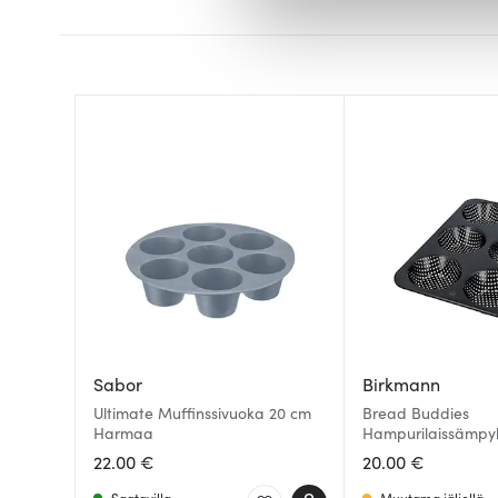
ja kävijämäärämme analysoim
kumppaneillemme tietoja siitä
olet antanut heille tai joita o
Sabor
Birkmann
Ultimate Muffinssivuoka 20 cm
Bread Buddies
Harmaa
Hampurilaissämpy
rei'itetty 32x21 cm
22.00 €
20.00 €
Saatavilla
Muutama jäljellä