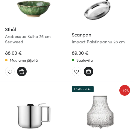
Sthål
Scanpan
Arabesque Kulho 26 cm
Seaweed
Impact Paistinpannu 28 cm
88.00 €
89.00 €
Muutama jäljellä
Saatavilla
Löytönurkka
-
40%