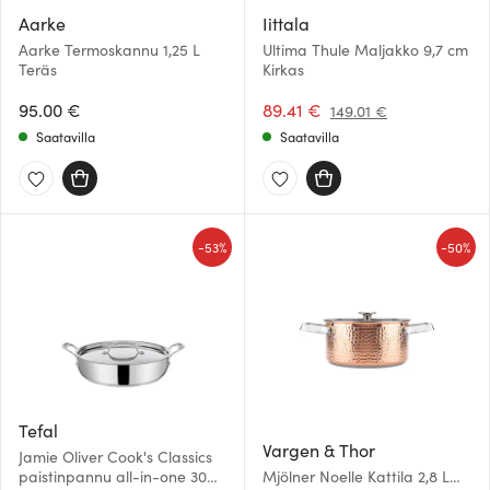
Aarke
Iittala
Aarke Termoskannu 1,25 L
Ultima Thule Maljakko 9,7 cm
Teräs
Kirkas
95.00 €
89.41 €
149.01 €
Saatavilla
Saatavilla
-
-
53%
50%
Tefal
Vargen & Thor
Jamie Oliver Cook's Classics
paistinpannu all-in-one 30
Mjölner Noelle Kattila 2,8 L