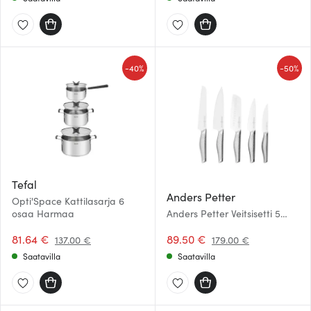
-
-
40%
50%
Tefal
Anders Petter
Opti'Space Kattilasarja 6
osaa Harmaa
Anders Petter Veitsisetti 5
osaa Ruostumaton
81.64 €
89.50 €
137.00 €
179.00 €
Saatavilla
Saatavilla