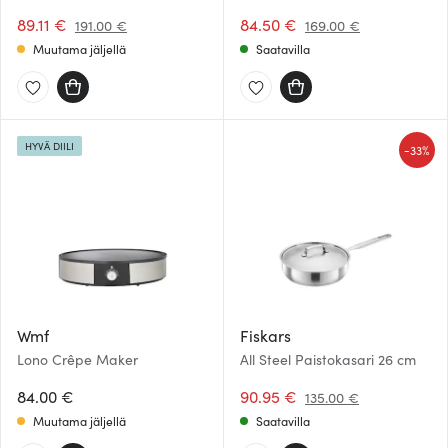
cm 4,9 L
Kupari
89.11 €
84.50 €
191.00 €
169.00 €
Muutama jäljellä
Saatavilla
HYVÄ DIILI
-
33%
Wmf
Fiskars
Lono Crêpe Maker
All Steel Paistokasari 26 cm
84.00 €
90.95 €
135.00 €
Muutama jäljellä
Saatavilla