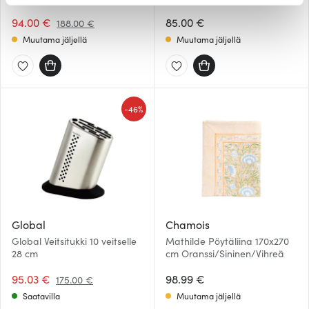
evästeilmoituksessa.
94.00 €
85.00 €
188.00 €
Käytämme evästeitä tarjoamamme sisällön ja mainosten
Muutama jäljellä
Muutama jäljellä
räätälöimiseen, sosiaalisen median ominaisuuksien
tukemiseen ja kävijämäärämme analysoimiseen. Lisäksi
jaamme sosiaalisen median, mainosalan ja analytiikka-
alan kumppaneillemme tietoja siitä, miten käytät
-
46%
sivustoamme. Kumppanimme voivat yhdistää näitä
tietoja muihin tietoihin, joita olet antanut heille tai joita on
kerätty, kun olet käyttänyt heidän palvelujaan.
Global
Chamois
Global Veitsitukki 10 veitselle
Mathilde Pöytäliina 170x270
28 cm
cm Oranssi/Sininen/Vihreä
95.03 €
98.99 €
175.00 €
Saatavilla
Muutama jäljellä