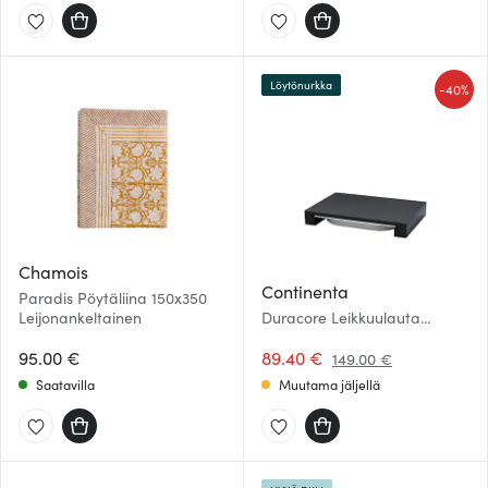
Löytönurkka
-
40%
Chamois
Continenta
Paradis Pöytäliina 150x350
Leijonankeltainen
Duracore Leikkuulauta
laatikolla 39x27 cm Musta
95.00 €
89.40 €
149.00 €
Saatavilla
Muutama jäljellä