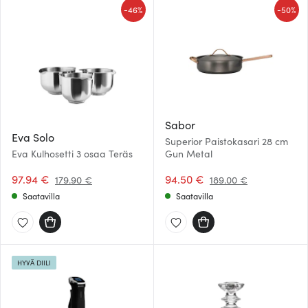
-
-
46%
50%
Sabor
Eva Solo
Superior Paistokasari 28 cm
Eva Kulhosetti 3 osaa Teräs
Gun Metal
97.94 €
94.50 €
179.90 €
189.00 €
Saatavilla
Saatavilla
HYVÄ DIILI