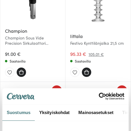
Champion
Iittala
Champion Sous Vide
Precision Sirkulaattori
Festivo Kynttilänjalka 21,5 cm
CHSV310
91.00 €
95.33 €
105.01 €
Saatavilla
Saatavilla
-
-
32%
53%
Suostumus
Yksityiskohdat
Mainosasetukset
Tiet