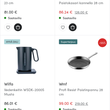
23 cm
Paistokasari kannella 28 cm
81.00 €
86.24 €
126.00 €
Saatavilla
Saatavilla
HYVÄ DIILI
Supertarjous
-
55%
Wilfa
Wmf
Vedenkeitin WSDK-2000S
Profi Resist Paistinpannu 28
Musta
cm
86.01 €
99.00 €
219.00 €
Saatavilla
Saatavilla