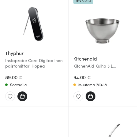
HYVÄ DIILI
Thyphur
Kitchenaid
Instaprobe Core Digitaalinen
paistomittari Hopea
KitchenAid Kulho 3 L
Ruostumaton
89.00 €
94.00 €
Saatavilla
Muutama jäljellä