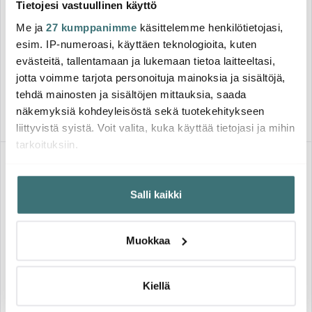
Tietojesi vastuullinen käyttö
Tefal
Tefal
Me ja
27 kumppanimme
käsittelemme henkilötietojasi,
Access Steam Care
Secure Trendy Painekattila
esim. IP-numeroasi, käyttäen teknologioita, kuten
Vaatehöyrystin DT9100E0
höyrykorilla 8 L
evästeitä, tallentamaan ja lukemaan tietoa laitteeltasi,
Musta/Kulta
95.78 €
91.89 €
140.00 €
194.00 €
jotta voimme tarjota personoituja mainoksia ja sisältöjä,
Saatavilla
Saatavilla
tehdä mainosten ja sisältöjen mittauksia, saada
näkemyksiä kohdeyleisöstä sekä tuotekehitykseen
liittyvistä syistä. Voit valita, kuka käyttää tietojasi ja mihin
tarkoituksiin.
-
50%
Jos sallit, haluamme myös tehdä seuraavia:
Salli kaikki
Kerätä tietoja maantieteellisestä sijainnistasi,
mahdollisesti muutaman metrin tarkkuudella
Tunnistaa laitteesi skannaamalla sen ominaispiirteitä
Muokkaa
aktiivisesti (sormenjäljen muodostaminen)
Lue lisää siitä, miten henkilötietojasi käsitellään ja miten
voit määrittää asetuksesi
tiedot-osiossa
. Voit muuttaa
Kiellä
Global
Zwilling
suostumustasi tai peruuttaa sen milloin vain
Global GF-31 Lihaveitsi 16 cm
Pro Kokkiveitsi 14 cm