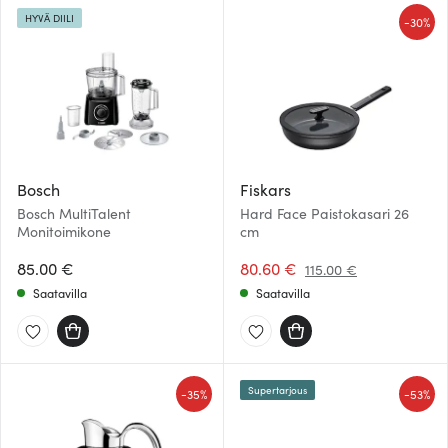
HYVÄ DIILI
-
30%
Bosch
Fiskars
Bosch MultiTalent
Hard Face Paistokasari 26
Monitoimikone
cm
85.00 €
80.60 €
115.00 €
Saatavilla
Saatavilla
Supertarjous
-
-
35%
53%