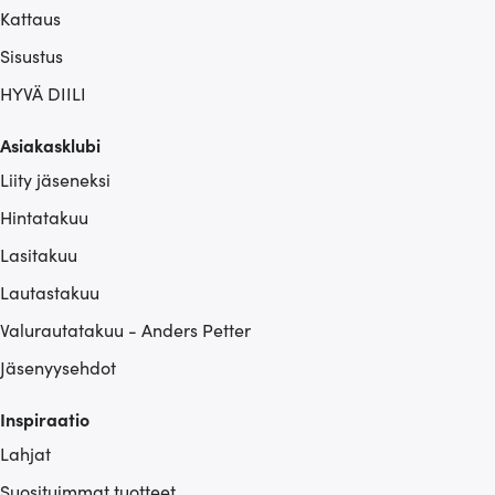
Kattaus
Sisustus
HYVÄ DIILI
Asiakasklubi
Liity jäseneksi
Hintatakuu
Lasitakuu
Lautastakuu
Valurautatakuu - Anders Petter
Jäsenyysehdot
Inspiraatio
Lahjat
Suosituimmat tuotteet