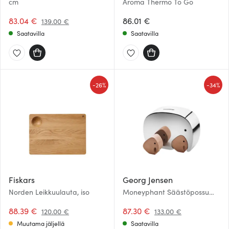
cm
Aroma Thermo To Go
83.04 €
86.01 €
139.00 €
Saatavilla
Saatavilla
-
-
26%
34%
Fiskars
Georg Jensen
Norden Leikkuulauta, iso
Moneyphant Säästöpossu
17x12,6 cm Kaksoset
88.39 €
87.30 €
120.00 €
133.00 €
Muutama jäljellä
Saatavilla