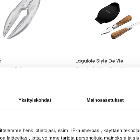
k
Laguiole Style De Vie
mmeripihdit 14 cm
Oisteri-/Äyriäisveitsisetti 2 osaa 
86.00 €
a
Saatavilla
Yksityiskohdat
Mainosasetukset
ttelemme henkilötietojasi, esim. IP-numeroasi, käyttäen teknolog
a laitteeltasi, jotta voimme tarjota personoituja mainoksia ja sis