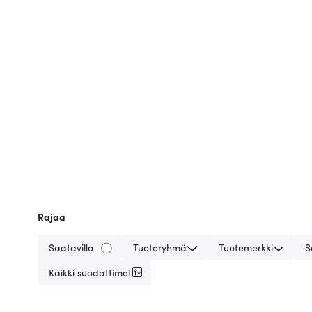
Rajaa
Saatavilla
Tuoteryhmä
Tuotemerkki
S
Kaikki suodattimet