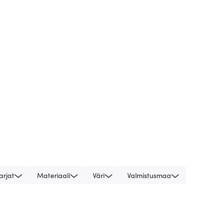
arjat
Materiaali
Väri
Valmistusmaa