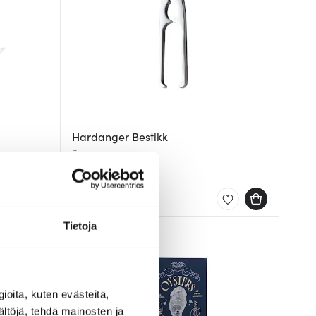
Hardanger Bestikk
Oliivi
Äyriäisten särkijät
39.00 €
Saatavilla
Tietoja
ioita, kuten evästeitä,
ältöjä, tehdä mainosten ja