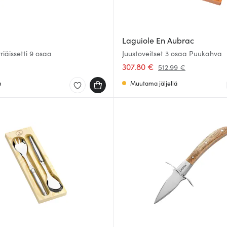
Laguiole En Aubrac
iäissetti 9 osaa
Juustoveitset 3 osaa Puukahva
307.80 €
512.99 €
a
Muutama jäljellä