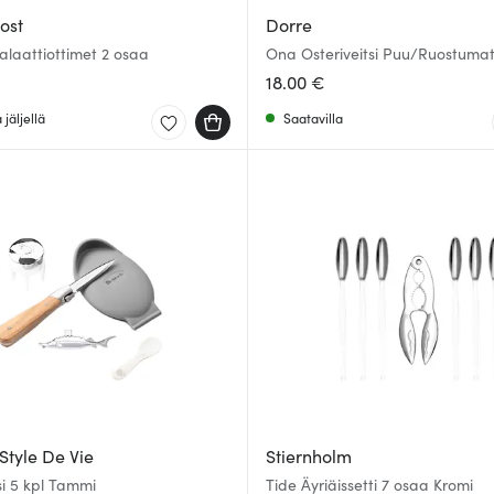
ost
Dorre
alaattiottimet 2 osaa
Ona Osteriveitsi Puu/Ruostuma
18.00 €
jäljellä
Saatavilla
Style De Vie
Stiernholm
tsi 5 kpl Tammi
Tide Äyriäissetti 7 osaa Kromi