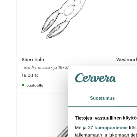
Stiernholm
Westmar
Tide Äyriäissärkijä 16x5,5 cm Kromi
Cracky Hu
16.00 €
32.99 €
Saatavilla
Saatavill
Suostumus
-
29%
Tietojesi vastuullinen käyttö
Me ja
27 kumppanimme
käsi
tallentamaan ja lukemaan tieto