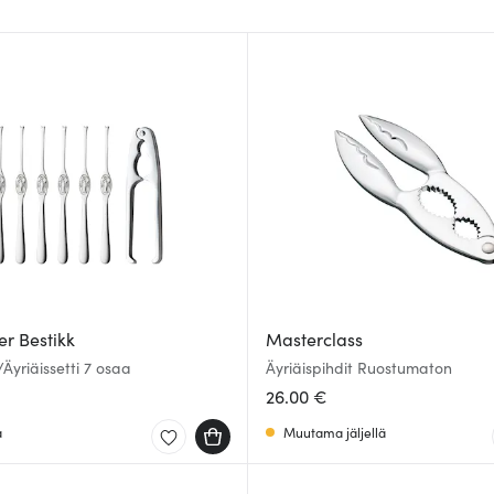
r Bestikk
Masterclass
yriäissetti 7 osaa
Äyriäispihdit Ruostumaton
26.00 €
a
Muutama jäljellä