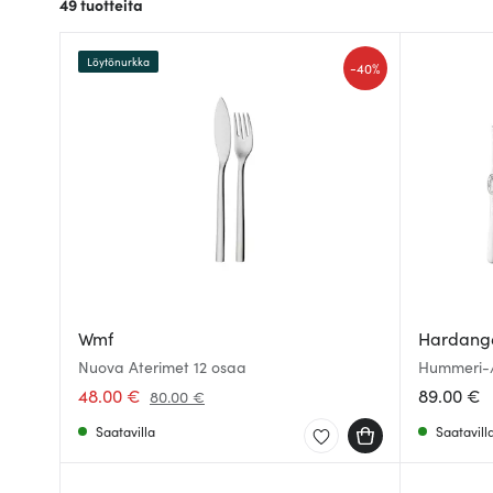
49
tuotteita
Löytönurkka
-
40%
Wmf
Hardange
Nuova Aterimet 12 osaa
Hummeri-/Ä
48.00 €
89.00 €
80.00 €
Saatavilla
Saatavill