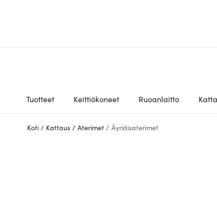
Tuotteet
Keittiökoneet
Ruoanlaitto
Katt
Koti
/
Kattaus
/
Aterimet
/
Äyriäisaterimet