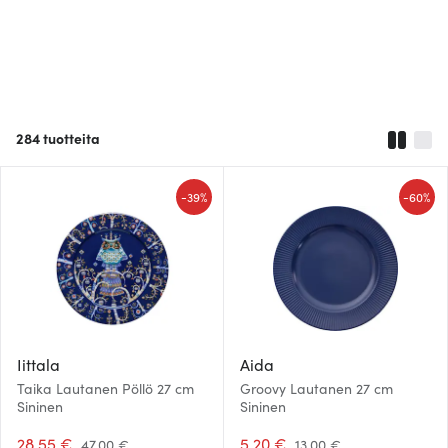
284
tuotteita
-
-
39%
60%
Iittala
Aida
Taika Lautanen Pöllö 27 cm
Groovy Lautanen 27 cm
Sininen
Sininen
28.55 €
5.20 €
47.00 €
13.00 €