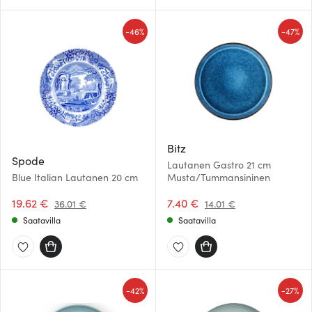
-
-
46%
47%
Bitz
Spode
Lautanen Gastro 21 cm
Blue Italian Lautanen 20 cm
Musta/Tummansininen
19.62 €
7.40 €
36.01 €
14.01 €
Saatavilla
Saatavilla
-
-
42%
27%