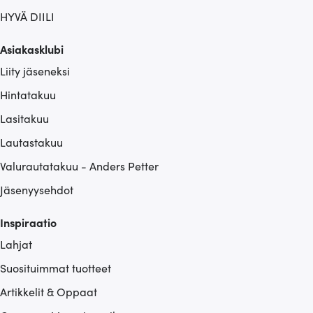
HYVÄ DIILI
Asiakasklubi
Liity jäseneksi
Hintatakuu
Lasitakuu
Lautastakuu
Valurautatakuu - Anders Petter
Jäsenyysehdot
Inspiraatio
Lahjat
Suosituimmat tuotteet
Artikkelit & Oppaat