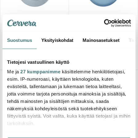
Rörstrand
Le Creuset
Swedish Grace Lautanen 27
Coupe Colletion Lautanen 22
cm Jää
cm Chambray
32.00 €
24.00 €
Suostumus
Yksityiskohdat
Mainosasetukset
Tiet
Saatavilla
Saatavilla
Tietojesi vastuullinen käyttö
Me ja
27 kumppanimme
käsittelemme henkilötietojasi,
-
-
47%
60%
esim. IP-numeroasi, käyttäen teknologioita, kuten
evästeitä, tallentamaan ja lukemaan tietoa laitteeltasi,
jotta voimme tarjota personoituja mainoksia ja sisältöjä,
tehdä mainosten ja sisältöjen mittauksia, saada
näkemyksiä kohdeyleisöstä sekä tuotekehitykseen
liittyvistä syistä. Voit valita, kuka käyttää tietojasi ja mihin
tarkoituksiin.
Aida
Le Creuset