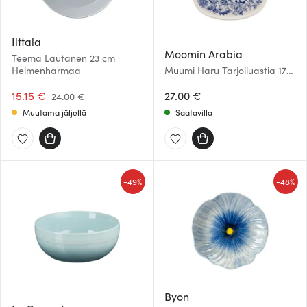
Iittala
Moomin Arabia
Teema Lautanen 23 cm
Helmenharmaa
Muumi Haru Tarjoiluastia 17
cm Valkoinen/Sininen
15.15 €
27.00 €
24.00 €
Muutama jäljellä
Saatavilla
-
-
49%
48%
Byon