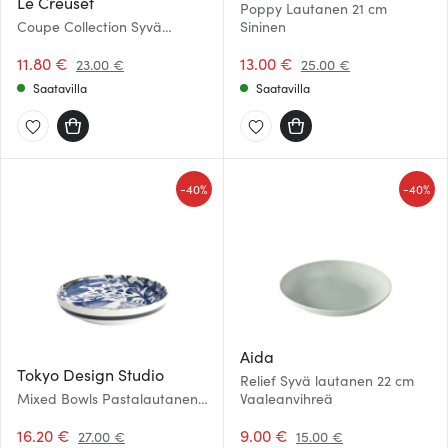
Le Creuset
Poppy Lautanen 21 cm
Coupe Collection Syvä
Sininen
lautanen 16 cm Seasalt
11.80 €
13.00 €
23.00 €
25.00 €
Saatavilla
Saatavilla
-
-
40%
40%
Aida
Tokyo Design Studio
Relief Syvä lautanen 22 cm
Mixed Bowls Pastalautanen
Vaaleanvihreä
20 cm Frog
16.20 €
9.00 €
27.00 €
15.00 €