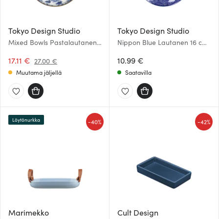
Tokyo Design Studio
Tokyo Design Studio
Mixed Bowls Pastalautanen
Nippon Blue Lautanen 16 cm
20 cm Unsai Botan
Dots
17.11 €
10.99 €
27.00 €
Muutama jäljellä
Saatavilla
Löytönurkka
-
-
40%
42%
Marimekko
Cult Design