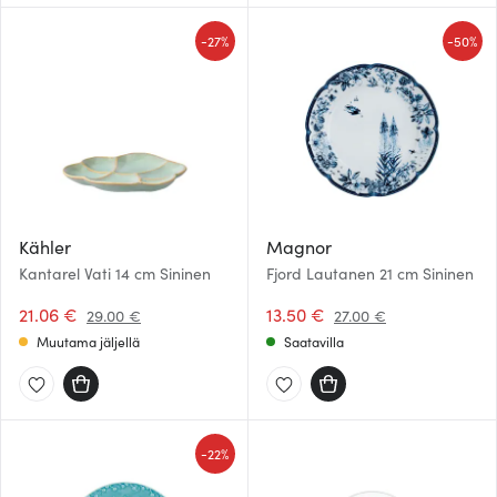
-
-
27%
50%
Kähler
Magnor
Kantarel Vati 14 cm Sininen
Fjord Lautanen 21 cm Sininen
21.06 €
13.50 €
29.00 €
27.00 €
Muutama jäljellä
Saatavilla
-
22%