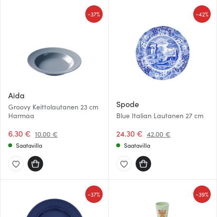
-
-
37%
42%
Aida
Spode
Groovy Keittolautanen 23 cm
Harmaa
Blue Italian Lautanen 27 cm
6.30 €
24.30 €
10.00 €
42.00 €
Saatavilla
Saatavilla
-
-
37%
39%