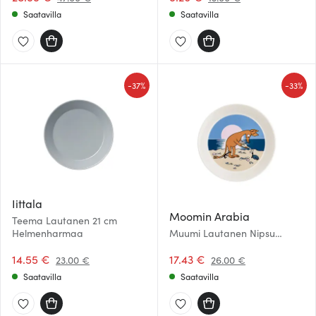
Saatavilla
Saatavilla
-
-
37%
33%
Iittala
Moomin Arabia
Teema Lautanen 21 cm
Helmenharmaa
Muumi Lautanen Nipsu
rannalla 19 cm Sininen
14.55 €
17.43 €
23.00 €
26.00 €
Saatavilla
Saatavilla