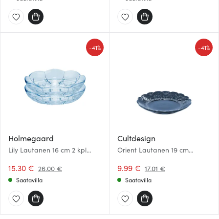
-
-
41%
41%
Holmegaard
Cultdesign
Lily Lautanen 16 cm 2 kpl
Orient Lautanen 19 cm
Blue Iris
Yönsininen
15.30 €
9.99 €
26.00 €
17.01 €
Saatavilla
Saatavilla