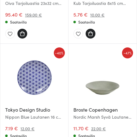
Oiva Tarjoiluastia 23x32 cm
Kub Tarjoiluastia 8x15 cm
Sininen/Valkoinen
Yönsininen
95.40 €
5.76 €
159.00 €
10.00 €
Saatavilla
Saatavilla
-
-
40%
47%
Tokyo Design Studio
Broste Copenhagen
Nippon Blue Lautanen 16 cm
Nordic Marsh Syvä Lautanen
Star
22,5 cm
7.19 €
11.70 €
12.00 €
22.00 €
Saatavilla
Saatavilla