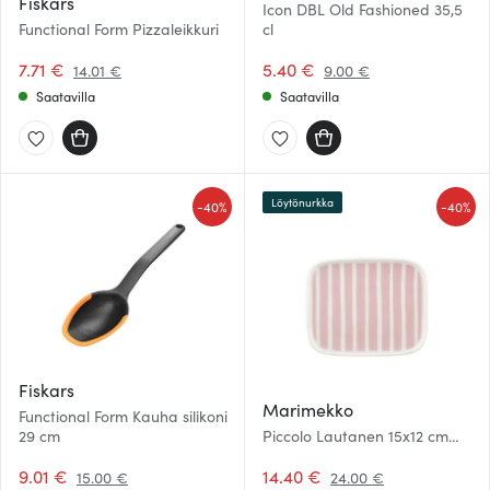
Fiskars
Icon DBL Old Fashioned 35,5
Functional Form Pizzaleikkuri
cl
7.71 €
5.40 €
14.01 €
9.00 €
Saatavilla
Saatavilla
Löytönurkka
-
-
40%
40%
Fiskars
Marimekko
Functional Form Kauha silikoni
29 cm
Piccolo Lautanen 15x12 cm
Valkoinen/Vaaleanpunainen
9.01 €
14.40 €
15.00 €
24.00 €