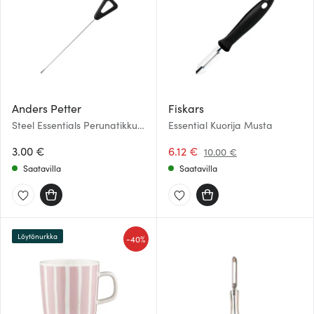
Anders Petter
Fiskars
Steel Essentials Perunatikku
Essential Kuorija Musta
15,5 cm Teräs/Musta
3.00 €
6.12 €
10.00 €
Saatavilla
Saatavilla
Löytönurkka
-
40%