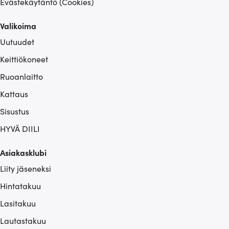
Evästekäytäntö (Cookies)
Valikoima
Uutuudet
Keittiökoneet
Ruoanlaitto
Kattaus
Sisustus
HYVÄ DIILI
Asiakasklubi
Liity jäseneksi
Hintatakuu
Lasitakuu
Lautastakuu