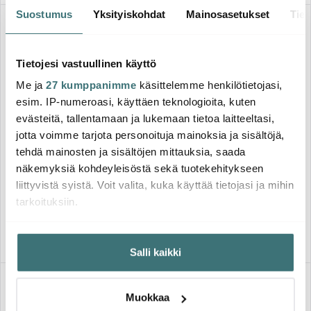
Suostumus
Yksityiskohdat
Mainosasetukset
Tiet
-
-
16%
42%
Tietojesi vastuullinen käyttö
Me ja
27 kumppanimme
käsittelemme henkilötietojasi,
esim. IP-numeroasi, käyttäen teknologioita, kuten
evästeitä, tallentamaan ja lukemaan tietoa laitteeltasi,
jotta voimme tarjota personoituja mainoksia ja sisältöjä,
Iittala
Fiskars
tehdä mainosten ja sisältöjen mittauksia, saada
Ultima Thule Olutlasi 38 cl 2
Functional Form Keraaminen
näkemyksiä kohdeyleisöstä sekä tuotekehitykseen
kpl
Paistinpannu 24 cm
Keraaminen
liittyvistä syistä. Voit valita, kuka käyttää tietojasi ja mihin
48.64 €
26.04 €
58.01 €
45.00 €
tarkoituksiin.
Saatavilla
Saatavilla
Jos sallit, haluamme myös tehdä seuraavia:
Salli kaikki
Kerätä tietoja maantieteellisestä sijainnistasi,
mahdollisesti muutaman metrin tarkkuudella
HYVÄ DIILI
HYVÄ DIILI
Tunnistaa laitteesi skannaamalla sen ominaispiirteitä
Muokkaa
aktiivisesti (sormenjäljen muodostaminen)