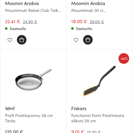
Moomin Arabia
Moomin Arabia
Muumimuki Rebel Club Talk it
Muumimuki 30 cl
all Out 40 cl
Lomakuumetta Kesä 2026
22.41 €
19.00 €
24.90 €
29.00 €
Saatavilla
Saatavilla
-
40%
Wmf
Fiskars
Profi Paistinpannu 28 cm
Functional Form Paistinlasta
Teräs
silikoni 29 cm
125.00 €
9.01 €
15.00 €