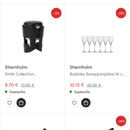
-
-
13%
29%
Stiernholm
Stiernholm
Drink Collection
Bubbles Samppanjalasi 16 cl
Samppanjapullon sulkija
6 kpl Kirkas
Musta
8.70 €
32.10 €
10.00 €
45.00 €
Saatavilla
Saatavilla
-
39%