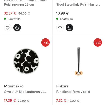
Functional Form Keraaminen
Paistinpannu 28 cm
Steel Essentials Paistinlasta
29 cm Teräs
32.27 €
10.99 €
56.00 €
Saatavilla
Saatavilla
-
-
42%
39%
Marimekko
Fiskars
Oiva / Unikko Lautanen 20
Functional Form Vispilä
cm Musta/Valkoinen
17.39 €
7.32 €
29.99 €
12.00 €