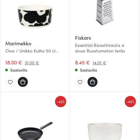
Fiskars
Marimekko
Essential Raastinrauta 4
Oiva / Unikko Kulho 50 cl
sivua Ruostumaton teräs
Musta/Valkoinen
18.00 €
8.45 €
31.00 €
14.01 €
Saatavilla
Saatavilla
-
-
42%
46%