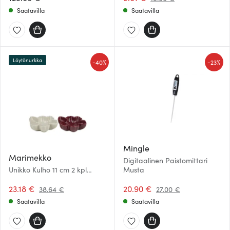
Saatavilla
Saatavilla
Löytönurkka
-
-
40%
23%
Mingle
Marimekko
Digitaalinen Paistomittari
Unikko Kulho 11 cm 2 kpl
Musta
Valkoinen/Viininpunainen
23.18 €
20.90 €
38.64 €
27.00 €
Saatavilla
Saatavilla