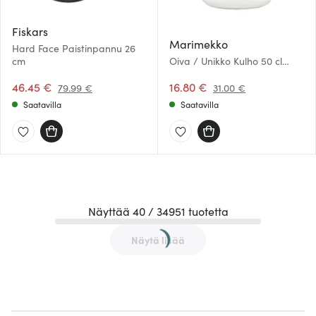
Fiskars
Marimekko
Hard Face Paistinpannu 26
cm
Oiva / Unikko Kulho 50 cl
Valkoinen
46.45 €
16.80 €
79.99 €
31.00 €
Saatavilla
Saatavilla
Näyttää 40 / 34951 tuotetta
Näytä lisää