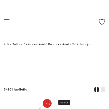
Koti
/
Kattaus
/
Viinitarvikkeet & Baaritarvikkeet
/
Viininilmaajat
34951
tuotteita
Uutuus
-
41%