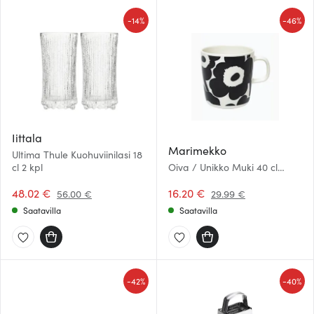
-
-
14%
46%
Iittala
Marimekko
Ultima Thule Kuohuviinilasi 18
cl 2 kpl
Oiva / Unikko Muki 40 cl
Musta/Valkoinen
48.02 €
16.20 €
56.00 €
29.99 €
Saatavilla
Saatavilla
-
-
42%
40%