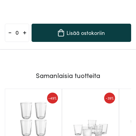
-
+
Lisää ostokoriin
Samanlaisia tuotteita
-
-
49%
39%