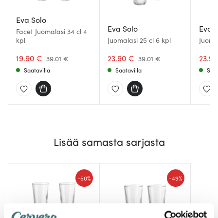
Eva Solo
Eva Solo
Eva S
Facet Juomalasi 34 cl 4
kpl
Juomalasi 25 cl 6 kpl
Juomal
19.90 €
23.90 €
23.9
39.01 €
39.01 €
Saatavilla
Saatavilla
Saat
Lisää samasta sarjasta
-
-
50%
49%