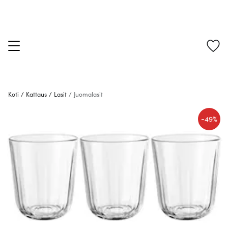
Koti
/
Kattaus
/
Lasit
/
Juomalasit
-
49%