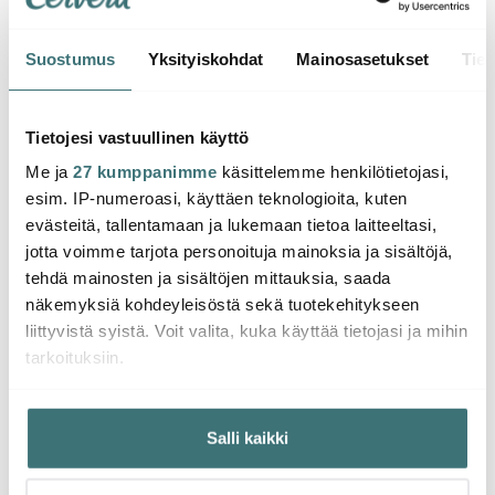
Suostumus
Yksityiskohdat
Mainosasetukset
Tiet
Eva Solo
Eva Solo
Facet Juomalasi 43 cl 4
Facet Juomalasi 34 cl 4
kpl
kpl
Tietojesi vastuullinen käyttö
19.50 €
39.00 €
Me ja
27 kumppanimme
käsittelemme henkilötietojasi,
19.90 €
39.01 €
Loppuunmyyty
esim. IP-numeroasi, käyttäen teknologioita, kuten
verkkosivulla
Saatavilla
evästeitä, tallentamaan ja lukemaan tietoa laitteeltasi,
jotta voimme tarjota personoituja mainoksia ja sisältöjä,
tehdä mainosten ja sisältöjen mittauksia, saada
näkemyksiä kohdeyleisöstä sekä tuotekehitykseen
liittyvistä syistä. Voit valita, kuka käyttää tietojasi ja mihin
tarkoituksiin.
Saatat pitää myös näistä
Jos sallit, haluamme myös tehdä seuraavia:
Salli kaikki
Kerätä tietoja maantieteellisestä sijainnistasi,
-
-
38%
24%
mahdollisesti muutaman metrin tarkkuudella
Tunnistaa laitteesi skannaamalla sen ominaispiirteitä