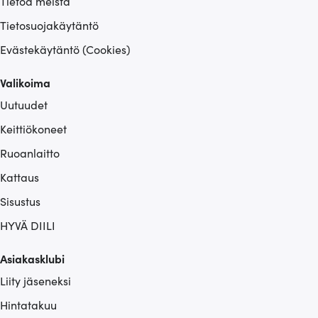
Tietoa meistä
Tietosuojakäytäntö
Evästekäytäntö (Cookies)
Valikoima
Uutuudet
Keittiökoneet
Ruoanlaitto
Kattaus
Sisustus
HYVÄ DIILI
Asiakasklubi
Liity jäseneksi
Hintatakuu