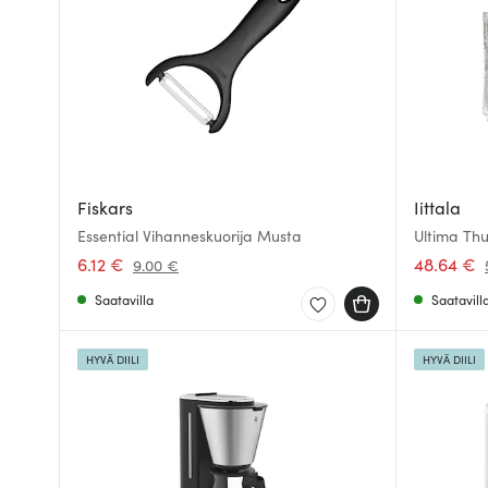
Fiskars
Iittala
Essential Vihanneskuorija Musta
Ultima Thul
6.12 €
48.64 €
9.00 €
Saatavilla
Saatavill
HYVÄ DIILI
HYVÄ DIILI