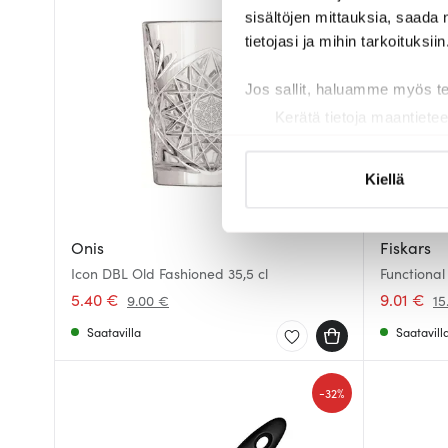
-
40%
sisältöjen mittauksia, saada 
tietojasi ja mihin tarkoituksiin
Jos sallit, haluamme myös t
Kerätä tietoja maantietee
Tunnistaa laitteesi skan
Lue lisää siitä, miten henkilö
Kiellä
suostumustasi tai peruuttaa 
Käytämme evästeitä tarjoama
Onis
Fiskars
ja kävijämäärämme analysoim
Icon DBL Old Fashioned 35,5 cl
Functional
kumppaneillemme tietoja siitä
5.40 €
9.01 €
9.00 €
15
olet antanut heille tai joita o
Saatavilla
Saatavill
-
32%