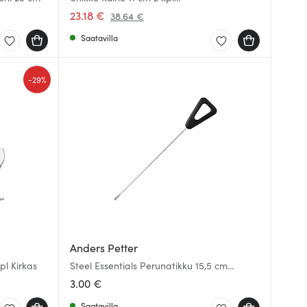
Valkoinen/Viininpunainen
23.18 €
38.64 €
Saatavilla
-
29%
Anders Petter
pl Kirkas
Steel Essentials Perunatikku 15,5 cm
Teräs/Musta
3.00 €
Saatavilla