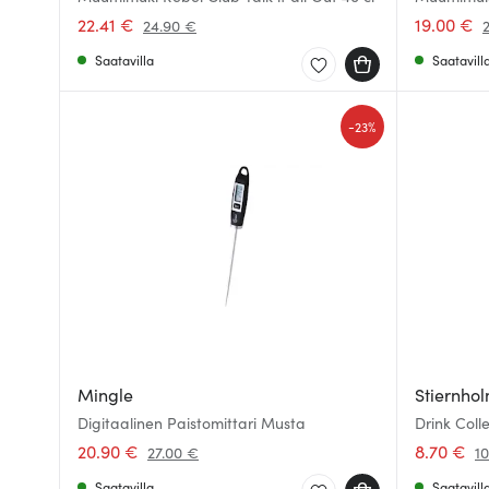
2026
22.41 €
19.00 €
24.90 €
Saatavilla
Saatavill
-
23%
Mingle
Stiernho
Digitaalinen Paistomittari Musta
Drink Coll
Musta
20.90 €
8.70 €
27.00 €
1
Saatavilla
Saatavill