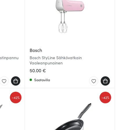
Bosch
istinpannu
Bosch StyLine Sähkövatkain
Vaaleanpunainen
50.00 €
Saatavilla
-
-
42%
42%