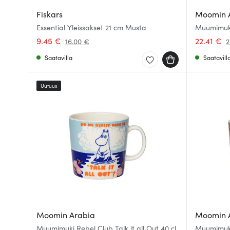
Fiskars
Moomin 
Essential Yleissakset 21 cm Musta
Muumimuki
9.45 €
22.41 €
16.00 €
2
Saatavilla
Saatavill
Uutuus
Moomin Arabia
Moomin 
Muumimuki Rebel Club Talk it all Out 40 cl
Muumimuki