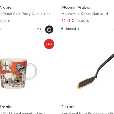
Arabia
Moomin Arabia
 Rebel Club Party Queue 40 cl
Muumimuki Rebel Club 40 cl
22.41 €
4.90 €
24.90 €
a
Saatavilla
-
34%
Arabia
Fiskars
 30 cl Lomakuumetta Kesä
Functional Form Paistinlasta sili