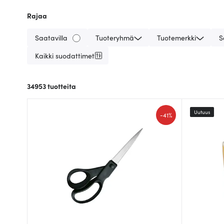
Rajaa
Saatavilla
Tuoteryhmä
Tuotemerkki
S
Kaikki suodattimet
34953
tuotteita
Uutuus
-
41%