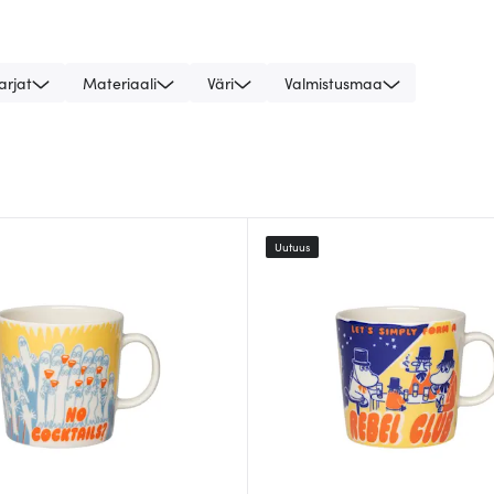
arjat
Materiaali
Väri
Valmistusmaa
Uutuus