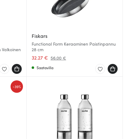
Fiskars
Functional Form Keraaminen Paistinpannu
m Valkoinen
28 cm
32.27 €
56.00 €
Saatavilla
-
39%