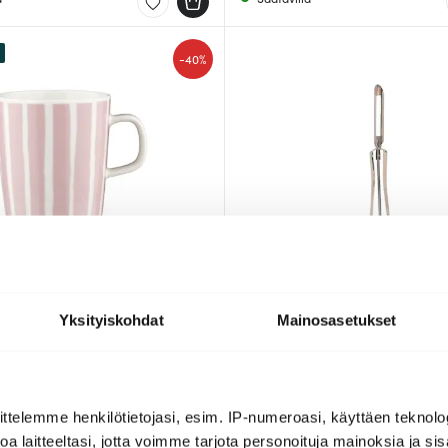
-
40%
ko
Jonas
Yksityiskohdat
Mainosasetukset
ki 25 cl
Kuorija kääntyvällä terällä
/Vaaleanpunainen
4.99 €
24.00 €
a
Saatavilla
ttelemme henkilötietojasi, esim. IP-numeroasi, käyttäen teknolog
a laitteeltasi, jotta voimme tarjota personoituja mainoksia ja sis
Löytönurkka