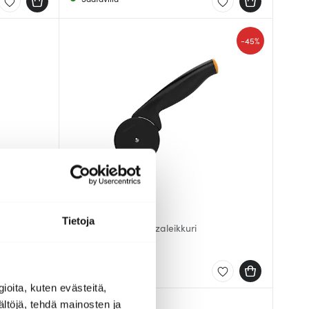
-
45%
Fiskars
Tietoja
Functional Form Pizzaleikkuri
7.71 €
14.01 €
Saatavilla
ioita, kuten evästeitä,
ältöjä, tehdä mainosten ja