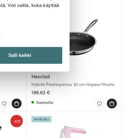
-
40%
ä. Voit valita, kuka käyttää
a
aminen)
ossa
. Voit muuttaa
Salli kaikki
 ominaisuuksien tukemiseen
Hexclad
tiikka-alan
Hybrid Paistinpannu 30 cm Hopea/Musta
ietoja muihin tietoihin, joita
196.63 €
Saatavilla
HYVÄ DIILI
-
42%