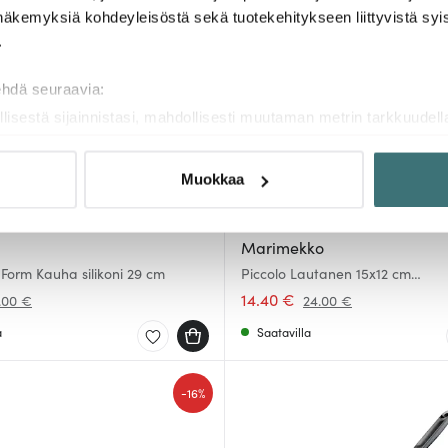
-
40%
näkemyksiä kohdeyleisöstä sekä tuotekehitykseen liittyvistä syist
.
ehdä seuraavia:
llisestä sijainnistasi, mahdollisesti muutaman metrin tarkkuudell
naamalla sen ominaispiirteitä aktiivisesti (sormenjäljen muodost
tietojasi käsitellään ja miten voit määrittää asetuksesi
tiedot-osi
Muokkaa
sen milloin vain evästeilmoituksessa.
mme sisällön ja mainosten räätälöimiseen, sosiaalisen median
Marimekko
iseen. Lisäksi jaamme sosiaalisen median, mainosalan ja analy
 Form Kauha silikoni 29 cm
Piccolo Lautanen 15x12 cm
, miten käytät sivustoamme. Kumppanimme voivat yhdistää näitä t
Valkoinen/Vaaleanpunainen
14.40 €
.00 €
24.00 €
n kerätty, kun olet käyttänyt heidän palvelujaan.
a
Saatavilla
-
16%