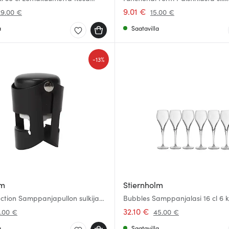
9.01 €
29.00 €
15.00 €
a
Saatavilla
-
13%
lm
Stiernholm
ection Samppanjapullon sulkija
Bubbles Samppanjalasi 16 cl 6 k
32.10 €
0.00 €
45.00 €
a
Saatavilla