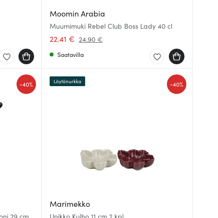
Moomin Arabia
Muumimuki Rebel Club Boss Lady 40 cl
22.41 €
24.90 €
Saatavilla
Löytönurkka
-
-
40%
40%
Marimekko
koni 29 cm
Unikko Kulho 11 cm 2 kpl