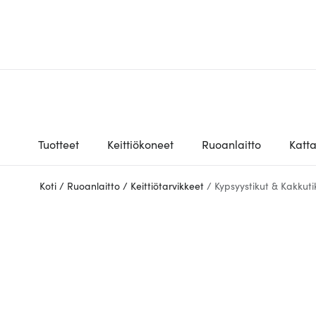
Tuotteet
Keittiökoneet
Ruoanlaitto
Katt
Koti
/
Ruoanlaitto
/
Keittiötarvikkeet
/
Kypsyystikut & Kakkuti