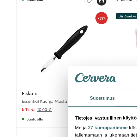
Löytönurkka
-
39%
Fiskars
Marimek
Suostumus
Essential Kuorija Musta
Piccolo Mu
Valkoinen
6.12 €
14.40 €
10.00 €
Tietojesi vastuullinen käyttö
Saatavilla
Saatavill
Me ja
27 kumppanimme
käsi
tallentamaan ja lukemaan tieto