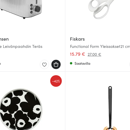
nsen
Fiskars
e Leivänpaahdin Teräs
Functional Form Yleissakset21 c
15.79 €
27.00 €
a
Saatavilla
-
42%