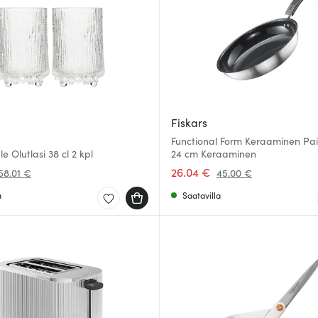
Fiskars
Functional Form Keraaminen Pa
e Olutlasi 38 cl 2 kpl
24 cm Keraaminen
26.04 €
58.01 €
45.00 €
a
Saatavilla