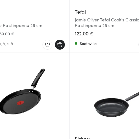
Tefal
Jamie Oliver Tefal Cook's Classi
o Paistinpannu 26 cm
Paistinpannu 28 cm
122.00 €
89.00 €
jäljellä
Saatavilla
Fiskars