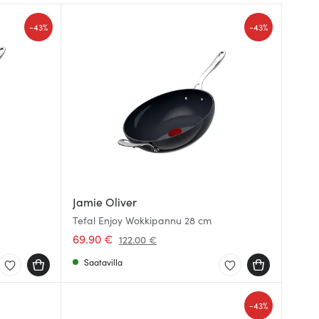
-
-
43%
43%
Jamie Oliver
Tefal Enjoy Wokkipannu 28 cm
69.90 €
122.00 €
Saatavilla
-
43%