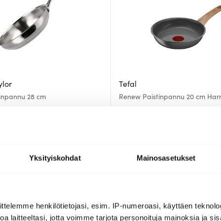
ylor
Tefal
tinpannu 28 cm
Renew Paistinpannu 20 cm Ha
28.11 €
50.00 €
a
Saatavilla
-
32%
Yksityiskohdat
Mainosasetukset
ttelemme henkilötietojasi, esim. IP-numeroasi, käyttäen teknolog
a laitteeltasi, jotta voimme tarjota personoituja mainoksia ja sis