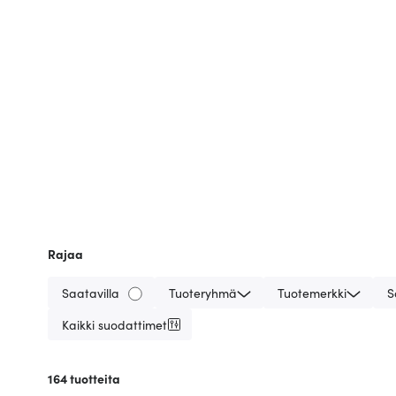
Rajaa
Saatavilla
Tuoteryhmä
Tuotemerkki
S
Kaikki suodattimet
164
tuotteita