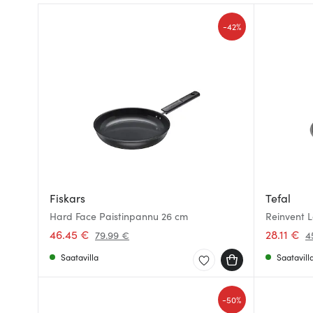
-
42%
Fiskars
Tefal
Hard Face Paistinpannu 26 cm
Reinvent 
46.45 €
28.11 €
79.99 €
4
Saatavilla
Saatavill
-
50%