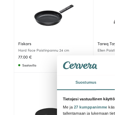
Fiskars
Tareq Ta
Hard Face Paistinpannu 24 cm
Ellen Pais
77.00 €
59.00 €
Saatavilla
Saatavill
Suostumus
Tietojesi vastuullinen käyttö
Me ja
27 kumppanimme
käsi
tallentamaan ja lukemaan tieto