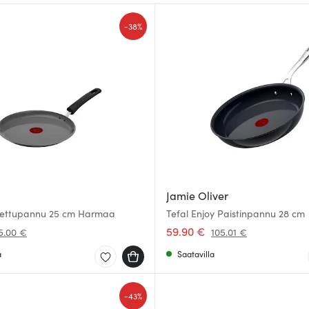
-
38%
Jamie Oliver
Lettupannu 25 cm Harmaa
Tefal Enjoy Paistinpannu 28 cm
59.90 €
5.00 €
105.01 €
a
Saatavilla
-
43%