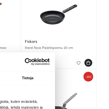
Fiskars
rmaa
Hard Face Paistinpannu 20 cm
66.00 €
Saatavilla
-
35%
Tietoja
ioita, kuten evästeitä,
ältöjä, tehdä mainosten ja