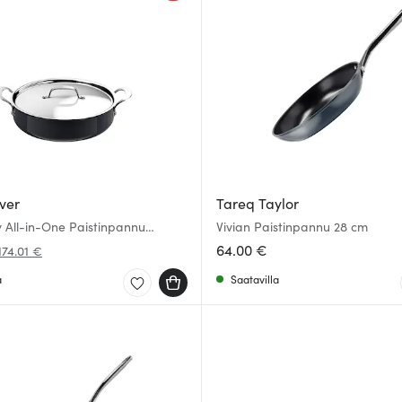
ver
Tareq Taylor
y All-in-One Paistinpannu
Vivian Paistinpannu 28 cm
30 cm
64.00 €
174.01 €
a
Saatavilla