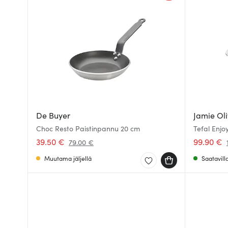
De Buyer
Jamie Oli
Choc Resto Paistinpannu 20 cm
Tefal Enjo
kannella 
39.50 €
99.90 €
79.00 €
Muutama jäljellä
Saatavill