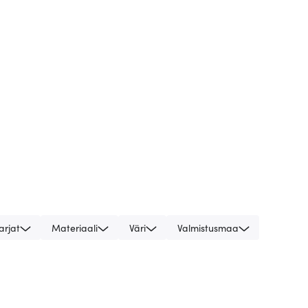
arjat
Materiaali
Väri
Valmistusmaa