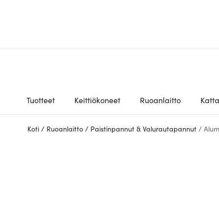
Tuotteet
Keittiökoneet
Ruoanlaitto
Katt
Koti
/
Ruoanlaitto
/
Paistinpannut & Valurautapannut
/
Alum