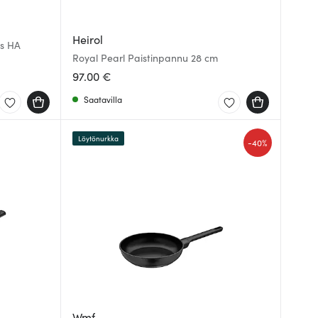
Heirol
cs HA
Royal Pearl Paistinpannu 28 cm
97.00 €
Saatavilla
Löytönurkka
-
40%
Wmf