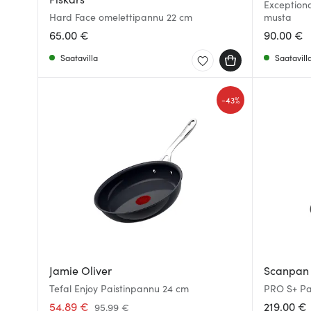
Exception
Hard Face omelettipannu 22 cm
musta
65.00 €
90.00 €
Saatavilla
Saatavill
-
43%
Jamie Oliver
Scanpan
Tefal Enjoy Paistinpannu 24 cm
PRO S+ Pa
54.89 €
219.00 €
95.99 €