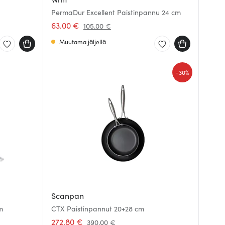
PermaDur Excellent Paistinpannu 24 cm
63.00 €
105.00 €
Muutama jäljellä
-
30%
Scanpan
m
CTX Paistinpannut 20+28 cm
272.80 €
390.00 €