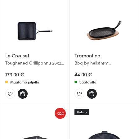
Le Creuset
Tramontina
Toughened Grillipannu 28x28
Bbq by hellstrøm
cm
Valurautapannu 19x32 cm
173.00 €
Musta
44.00 €
Muutama jäljellä
Saatavilla
Uutuus
-
32%