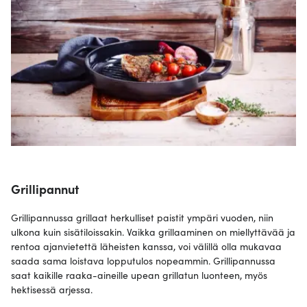
Grillipannut
Grillipannussa grillaat herkulliset paistit ympäri vuoden, niin
ulkona kuin sisätiloissakin. Vaikka grillaaminen on miellyttävää ja
rentoa ajanvietettä läheisten kanssa, voi välillä olla mukavaa
saada sama loistava lopputulos nopeammin. Grillipannussa
saat kaikille raaka-aineille upean grillatun luonteen, myös
hektisessä arjessa.