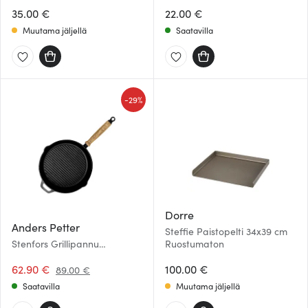
35.00 €
22.00 €
Muutama jäljellä
Saatavilla
-
29%
Dorre
Anders Petter
Steffie Paistopelti 34x39 cm
Stenfors Grillipannu
Ruostumaton
Valurauta 28 cm
62.90 €
100.00 €
89.00 €
Saatavilla
Muutama jäljellä