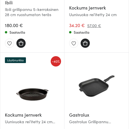
Ibili
Kockums Jernverk
Ibili grillipannu 5-kerroksinen
28 cm ruostumaton teräs
Uunivuoka rei'itetty 24 cm
180.00 €
34.20 €
57.00 €
Saatavilla
Saatavilla
Löytönurkka
-
40%
Kockums Jernverk
Gastrolux
Uunivuoka rei'itetty 24 cm
Gastrolux Grillipannu
Musta
irrotettava kahva 28 cm