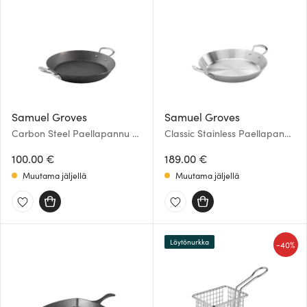
Samuel Groves
Samuel Groves
Carbon Steel Paellapannu 30
Classic Stainless Paellapannu
cm Hiiliteräs
30 cm
100.00 €
189.00 €
Muutama jäljellä
Muutama jäljellä
Löytönurkka
-
40%