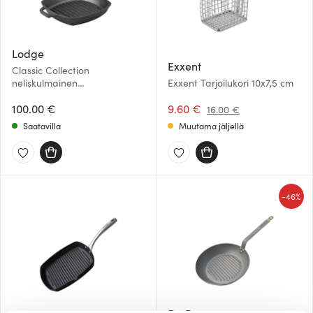
Lodge
Exxent
Classic Collection
neliskulmainen
Exxent Tarjoilukori 10x7,5 cm
valurautapannu 27 cm
100.00 €
9.60 €
16.00 €
Saatavilla
Muutama jäljellä
-
46%