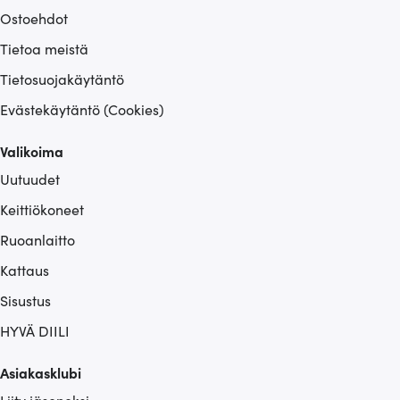
Ostoehdot
Tietoa meistä
Tietosuojakäytäntö
Evästekäytäntö (Cookies)
Valikoima
Uutuudet
Keittiökoneet
Ruoanlaitto
Kattaus
Sisustus
HYVÄ DIILI
Asiakasklubi
Liity jäseneksi