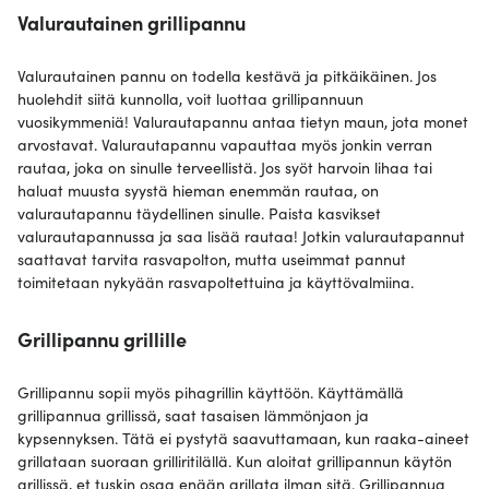
Valurautainen grillipannu
Valurautainen pannu on todella kestävä ja pitkäikäinen. Jos
huolehdit siitä kunnolla, voit luottaa grillipannuun
vuosikymmeniä! Valurautapannu antaa tietyn maun, jota monet
arvostavat. Valurautapannu vapauttaa myös jonkin verran
rautaa, joka on sinulle terveellistä. Jos syöt harvoin lihaa tai
haluat muusta syystä hieman enemmän rautaa, on
valurautapannu täydellinen sinulle. Paista kasvikset
valurautapannussa ja saa lisää rautaa! Jotkin valurautapannut
saattavat tarvita rasvapolton, mutta useimmat pannut
toimitetaan nykyään rasvapoltettuina ja käyttövalmiina.
Grillipannu grillille
Grillipannu sopii myös pihagrillin käyttöön. Käyttämällä
grillipannua grillissä, saat tasaisen lämmönjaon ja
kypsennyksen. Tätä ei pystytä saavuttamaan, kun raaka-aineet
grillataan suoraan grilliritilällä. Kun aloitat grillipannun käytön
grillissä, et tuskin osaa enään grillata ilman sitä. Grillipannua