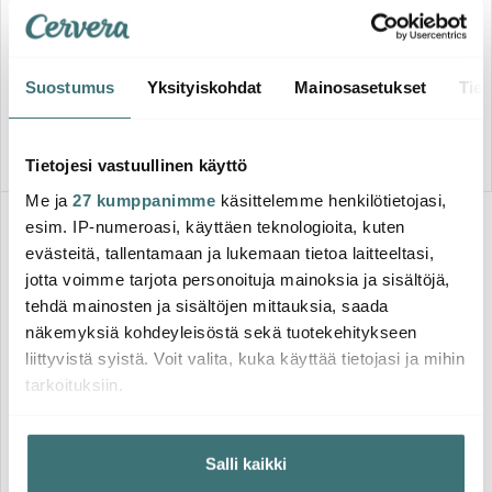
De Buyer
Skottsberg
Mineral B Element
Skottsberg Grillipannu 28 cm
Grillipannu 26 cm
Valurauta
128.00 €
64.52 €
119.00 €
Suostumus
Yksityiskohdat
Mainosasetukset
Tiet
Loppuunmyyty verkkosivulla
Loppuunmyyty verkkosivulla
Tietojesi vastuullinen käyttö
Me ja
27 kumppanimme
käsittelemme henkilötietojasi,
esim. IP-numeroasi, käyttäen teknologioita, kuten
evästeitä, tallentamaan ja lukemaan tietoa laitteeltasi,
jotta voimme tarjota personoituja mainoksia ja sisältöjä,
tehdä mainosten ja sisältöjen mittauksia, saada
näkemyksiä kohdeyleisöstä sekä tuotekehitykseen
liittyvistä syistä. Voit valita, kuka käyttää tietojasi ja mihin
tarkoituksiin.
Skottsberg
Jos sallit, haluamme myös tehdä seuraavia:
Skottsberg Grillipannu 24 cm
Salli kaikki
Kerätä tietoja maantieteellisestä sijainnistasi,
Valurauta