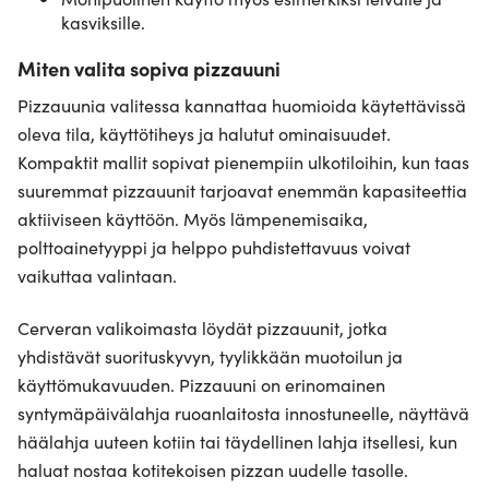
kasviksille.
Miten valita sopiva pizzauuni
Pizzauunia valitessa kannattaa huomioida käytettävissä
oleva tila, käyttötiheys ja halutut ominaisuudet.
Kompaktit mallit sopivat pienempiin ulkotiloihin, kun taas
suuremmat pizzauunit tarjoavat enemmän kapasiteettia
aktiiviseen käyttöön. Myös lämpenemisaika,
polttoainetyyppi ja helppo puhdistettavuus voivat
vaikuttaa valintaan.
Cerveran valikoimasta löydät pizzauunit, jotka
yhdistävät suorituskyvyn, tyylikkään muotoilun ja
käyttömukavuuden. Pizzauuni on erinomainen
syntymäpäivälahja ruoanlaitosta innostuneelle, näyttävä
häälahja uuteen kotiin tai täydellinen lahja itsellesi, kun
haluat nostaa kotitekoisen pizzan uudelle tasolle.