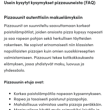
Usein kysytyt kysymykset pizzauuneista (FAQ)
Pizzauunit autenttisiin makuelämyksiin
Pizzauunit on suunniteltu saavuttamaan korkeat
paistolämpötilat, joiden ansiosta pizza kypsyy nopeasti
ja saa rapean pohjan sekä herkullisen täytteiden
rakenteen. Ne sopivat erinomaisesti niin klassisten
napolilaisten pizzojen kuin omien suosikkireseptien
valmistamiseen. Pizzauuni tekee kotikokkauksesta
elämyksen, jossa yhdistyvät maku, luovuus ja
yhdessäolo.
Pizzauunin etuja ovat:
Korkea paistolämpötila nopeaan kypsennykseen.
Rapea ja tasaisesti paistunut pizzapohja.
Mahdollisuus valmistaa useita pizzoja peräkkäin.
Monipuolinen käyttö myös esimerkiksi leivälle ja