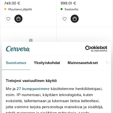
749.00 €
999.01 €
Muutama jäljellä
Saatavilla
Suostumus
Yksityiskohdat
Mainosasetukset
Tiet
Ooni
Tietojesi vastuullinen käyttö
Grand Gourmet
Karu 2 Pro Pizzauuni 16"
Musta
Pizzauuni monitoimiuuni
Me ja
27 kumppanimme
käsittelemme henkilötietojasi,
ulkokäyttöön Musta
esim. IP-numeroasi, käyttäen teknologioita, kuten
799.00 €
2000.01 €
evästeitä, tallentamaan ja lukemaan tietoa laitteeltasi,
Muutama jäljellä
Muutama jäljellä
jotta voimme tarjota personoituja mainoksia ja sisältöjä,
tehdä mainosten ja sisältöjen mittauksia, saada