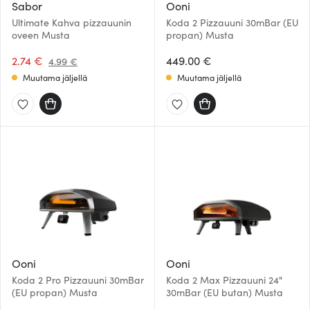
Sabor
Ooni
Ultimate Kahva pizzauunin
Koda 2 Pizzauuni 30mBar (EU
oveen Musta
propan) Musta
2.74 €
449.00 €
4.99 €
Muutama jäljellä
Muutama jäljellä
Ooni
Ooni
Koda 2 Pro Pizzauuni 30mBar
Koda 2 Max Pizzauuni 24"
(EU propan) Musta
30mBar (EU butan) Musta