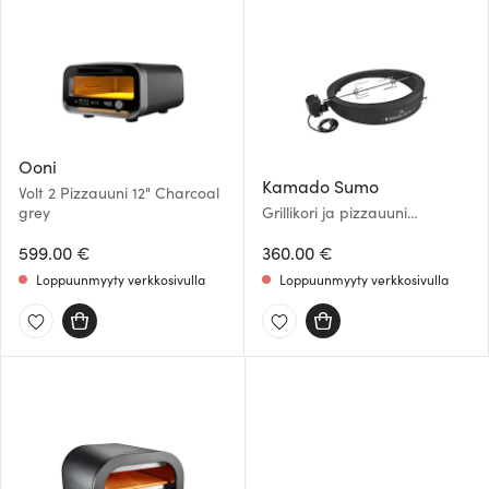
alan kumppaneillemme tietoja siitä, miten käytät
sivustoamme. Kumppanimme voivat yhdistää näitä
tietoja muihin tietoihin, joita olet antanut heille tai joita on
kerätty, kun olet käyttänyt heidän palvelujaan.
Ooni
Kamado Sumo
Volt 2 Pizzauuni 12" Charcoal
grey
Grillikori ja pizzauuni
Maxi/Pro grilliin
599.00 €
360.00 €
Loppuunmyyty verkkosivulla
Loppuunmyyty verkkosivulla