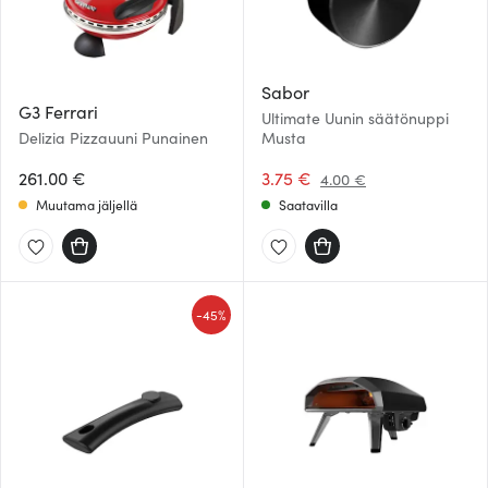
Sabor
G3 Ferrari
Ultimate Uunin säätönuppi
Delizia Pizzauuni Punainen
Musta
261.00 €
3.75 €
4.00 €
Muutama jäljellä
Saatavilla
-
45%