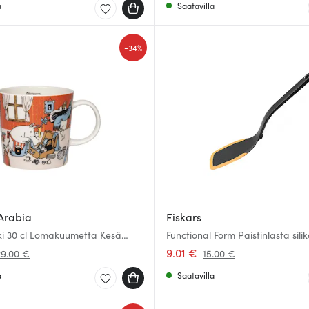
a
Saatavilla
-
34%
Arabia
Fiskars
 30 cl Lomakuumetta Kesä
Functional Form Paistinlasta sili
9.01 €
29.00 €
15.00 €
a
Saatavilla