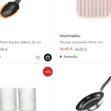
Marimekko
 Form Kauha silikoni 29 cm
Piccolo Lautanen 15x12 cm
Valkoinen/Vaaleanpunainen
14.40 €
.00 €
24.00 €
a
Saatavilla
-
16%