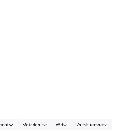
arjat
Materiaali
Väri
Valmistusmaa