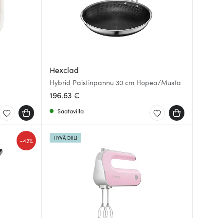
Hexclad
Hybrid Paistinpannu 30 cm Hopea/Musta
196.63 €
Saatavilla
HYVÄ DIILI
-
42%