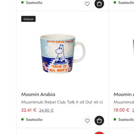
Saatavilla
Saatavill
Uutuus
Moomin Arabia
Moomin 
Muumimuki Rebel Club Talk it all Out 40 cl
Muumimuki
2026
22.41 €
19.00 €
24.90 €
Saatavilla
Saatavill