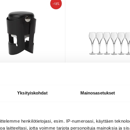
-
13%
lm
Stiernholm
ection Samppanjapullon sulkija
Bubbles Samppanjalasi 16 cl 6 k
32.10 €
0.00 €
45.00 €
Yksityiskohdat
Mainosasetukset
a
Saatavilla
-
40%
ttelemme henkilötietojasi, esim. IP-numeroasi, käyttäen teknolog
a laitteeltasi, jotta voimme tarjota personoituja mainoksia ja sis