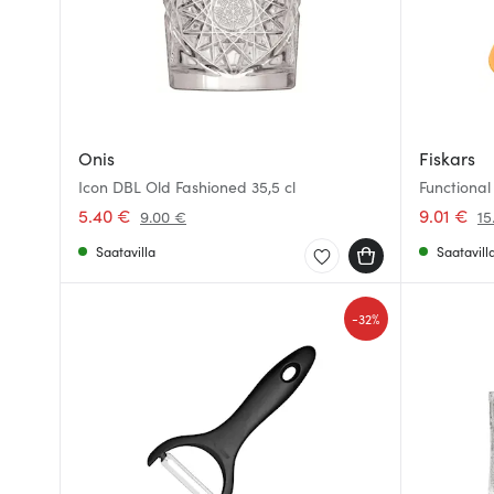
Onis
Fiskars
Icon DBL Old Fashioned 35,5 cl
Functional
5.40 €
9.01 €
9.00 €
15
Saatavilla
Saatavill
-
32%