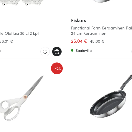
Fiskars
Functional Form Keraaminen Pa
e Olutlasi 38 cl 2 kpl
24 cm Keraaminen
26.04 €
58.01 €
45.00 €
a
Saatavilla
-
42%