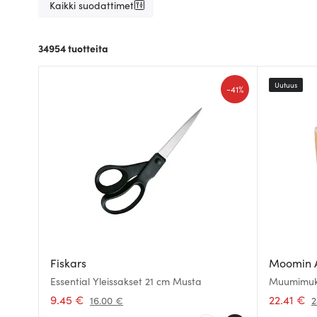
Kaikki suodattimet
34954
tuotteita
Uutuus
-
41%
Fiskars
Moomin 
Essential Yleissakset 21 cm Musta
Muumimuki
9.45 €
22.41 €
16.00 €
2