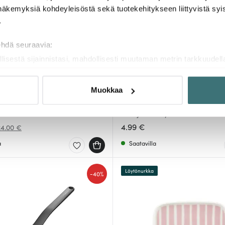
näkemyksiä kohdeyleisöstä sekä tuotekehitykseen liittyvistä syist
.
ehdä seuraavia:
llisestä sijainnistasi, mahdollisesti muutaman metrin tarkkuudell
naamalla sen ominaispiirteitä aktiivisesti (sormenjäljen muodost
tietojasi käsitellään ja miten voit määrittää asetuksesi
tiedot-osi
Muokkaa
sen milloin vain evästeilmoituksessa.
ko
Jonas
ki 25 cl
Kuorija kääntyvällä terällä
mme sisällön ja mainosten räätälöimiseen, sosiaalisen median
/Vaaleanpunainen
4.99 €
24.00 €
iseen. Lisäksi jaamme sosiaalisen median, mainosalan ja analy
a
Saatavilla
, miten käytät sivustoamme. Kumppanimme voivat yhdistää näitä t
n kerätty, kun olet käyttänyt heidän palvelujaan.
Löytönurkka
-
40%