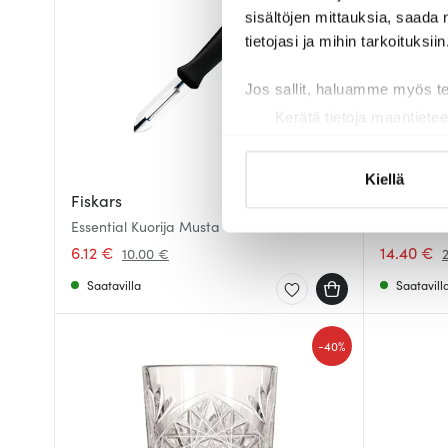
sisältöjen mittauksia, saada 
tietojasi ja mihin tarkoituksiin
Jos sallit, haluamme myös t
Kerätä tietoja maantietee
Tunnistaa laitteesi skan
Lue lisää siitä, miten henkilö
Kiellä
suostumustasi tai peruuttaa 
Fiskars
Marimek
Essential Kuorija Musta
Piccolo Mu
Käytämme evästeitä tarjoama
Valkoinen
6.12 €
14.40 €
10.00 €
ja kävijämäärämme analysoim
Saatavilla
Saatavill
kumppaneillemme tietoja siitä
olet antanut heille tai joita o
-
40%