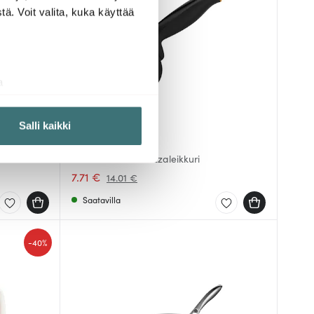
ä. Voit valita, kuka käyttää
a
aminen)
ossa
. Voit muuttaa
Salli kaikki
Fiskars
Functional Form Pizzaleikkuri
 ominaisuuksien tukemiseen
7.71 €
14.01 €
tiikka-alan
Saatavilla
ietoja muihin tietoihin, joita
-
40%