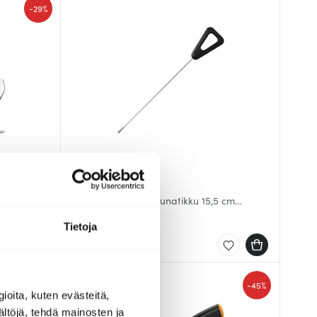
-
29%
Anders Petter
pl Kirkas
Steel Essentials Perunatikku 15,5 cm
Teräs/Musta
3.00 €
Tietoja
Saatavilla
-
45%
ioita, kuten evästeitä,
ältöjä, tehdä mainosten ja