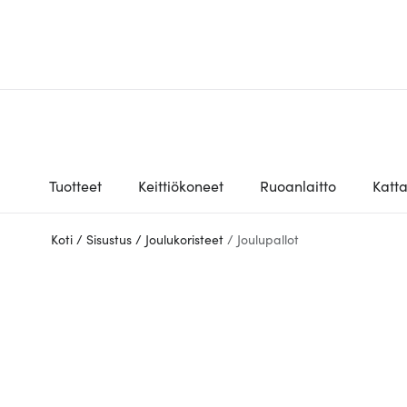
Tuotteet
Keittiökoneet
Ruoanlaitto
Katt
Koti
/
Sisustus
/
Joulukoristeet
/
Joulupallot