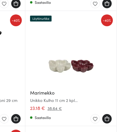
Saatavilla
Löytönurkka
-
-
40%
40%
Marimekko
koni 29 cm
Unikko Kulho 11 cm 2 kpl
Valkoinen/Viininpunainen
23.18 €
38.64 €
Saatavilla