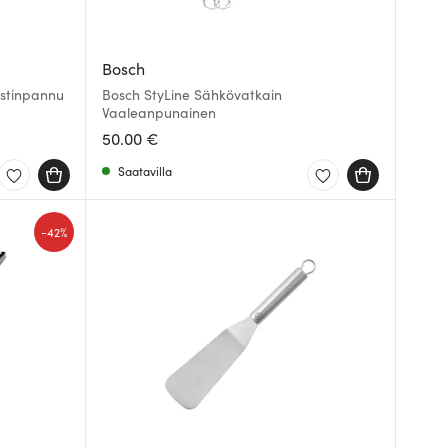
Bosch
istinpannu
Bosch StyLine Sähkövatkain
Vaaleanpunainen
50.00 €
Saatavilla
-
42%