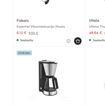
Fiskars
Iittala
Essential Vihanneskuorija Musta
Ultima Thul
6.12 €
48.64 €
9.00 €
Saatavilla
Saatavill
HYVÄ DIILI