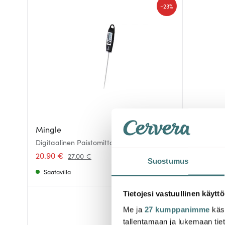
-
23%
Mingle
Stiernho
Digitaalinen Paistomittari Musta
Drink Coll
Musta
20.90 €
8.70 €
27.00 €
1
Suostumus
Saatavilla
Saatavill
Tietojesi vastuullinen käyttö
Löytönurkka
-
39%
Me ja
27 kumppanimme
käsi
tallentamaan ja lukemaan tieto