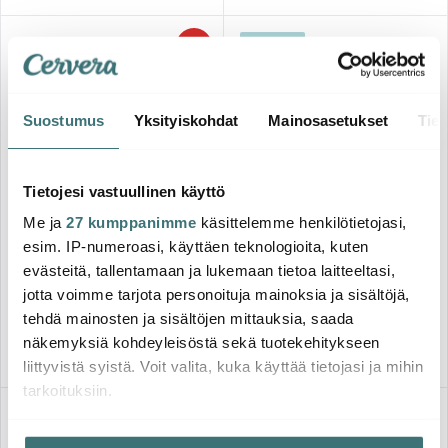
HYVÄ DIILI
-
42%
Suostumus
Yksityiskohdat
Mainosasetukset
Tiet
Tietojesi vastuullinen käyttö
Fiskars
Me ja
27 kumppanimme
käsittelemme henkilötietojasi,
Georg Jensen
Functional Form Keraaminen
esim. IP-numeroasi, käyttäen teknologioita, kuten
Paistinpannu 28 cm
Bernadotte Leivänpaahdin
evästeitä, tallentamaan ja lukemaan tietoa laitteeltasi,
Teräs
32.27 €
144.00 €
56.00 €
jotta voimme tarjota personoituja mainoksia ja sisältöjä,
Saatavilla
Saatavilla
tehdä mainosten ja sisältöjen mittauksia, saada
näkemyksiä kohdeyleisöstä sekä tuotekehitykseen
liittyvistä syistä. Voit valita, kuka käyttää tietojasi ja mihin
tarkoituksiin.
-
-
42%
42%
Jos sallit, haluamme myös tehdä seuraavia: