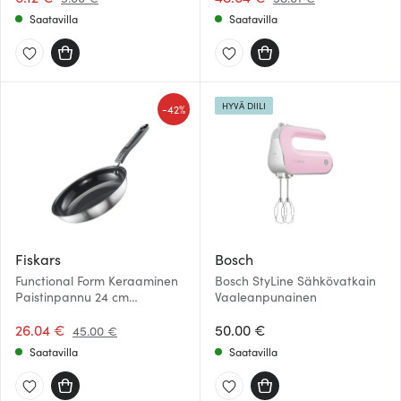
Saatavilla
Saatavilla
HYVÄ DIILI
-
42%
Fiskars
Bosch
Functional Form Keraaminen
Bosch StyLine Sähkövatkain
Paistinpannu 24 cm
Vaaleanpunainen
Keraaminen
26.04 €
50.00 €
45.00 €
Saatavilla
Saatavilla