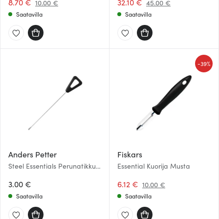
Musta
8.70 €
32.10 €
10.00 €
45.00 €
Saatavilla
Saatavilla
-
39%
Anders Petter
Fiskars
Steel Essentials Perunatikku
Essential Kuorija Musta
15,5 cm Teräs/Musta
3.00 €
6.12 €
10.00 €
Saatavilla
Saatavilla