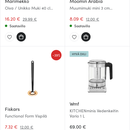
Marimekko
Moomin Arabia
Oiva / Unikko Muki 40 cl
Muumimuki mini 3 cm
Musta/Valkoinen
överraskningsask
16.20 €
8.09 €
29.99 €
12.00 €
Saatavilla
Saatavilla
HYVÄ DIILI
-
39%
Wmf
Fiskars
KITCHENminis Vedenkeitin
Functional Form Vispilä
Vario 1 L
7.32 €
69.00 €
12.00 €