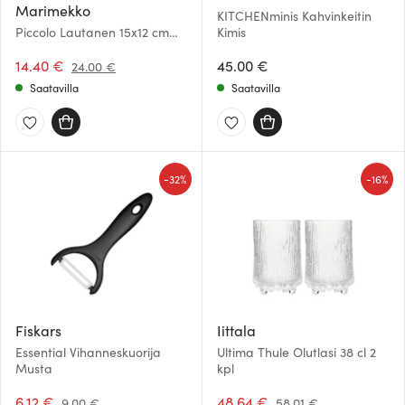
Marimekko
KITCHENminis Kahvinkeitin
Piccolo Lautanen 15x12 cm
Kimis
Valkoinen/Vaaleanpunainen
14.40 €
45.00 €
24.00 €
Saatavilla
Saatavilla
-
-
32%
16%
Fiskars
Iittala
Essential Vihanneskuorija
Ultima Thule Olutlasi 38 cl 2
Musta
kpl
6.12 €
48.64 €
9.00 €
58.01 €