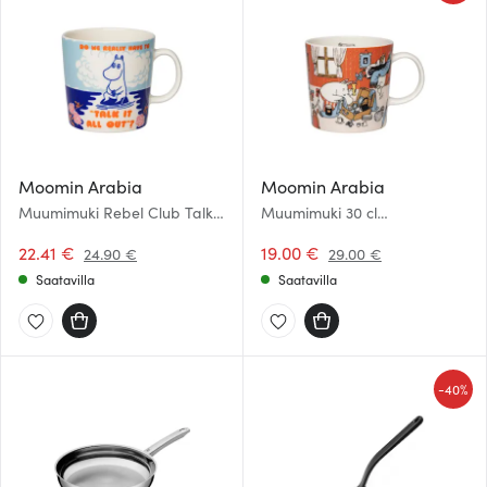
Moomin Arabia
Moomin Arabia
Muumimuki Rebel Club Talk it
Muumimuki 30 cl
all Out 40 cl
Lomakuumetta Kesä 2026
22.41 €
19.00 €
24.90 €
29.00 €
Saatavilla
Saatavilla
-
40%