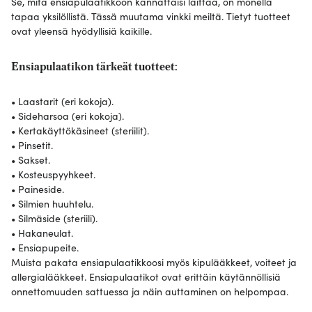
Se, mitä ensiapulaatikkoon kannattaisi laittaa, on monella
tapaa yksilöllistä. Tässä muutama vinkki meiltä. Tietyt tuotteet
ovat yleensä hyödyllisiä kaikille.
Ensiapulaatikon tärkeät tuotteet:
• Laastarit (eri kokoja).
• Sideharsoa (eri kokoja).
• Kertakäyttökäsineet (steriilit).
• Pinsetit.
• Sakset.
• Kosteuspyyhkeet.
• Paineside.
• Silmien huuhtelu.
• Silmäside (steriili).
• Hakaneulat.
• Ensiapupeite.
Muista pakata ensiapulaatikkoosi myös kipulääkkeet, voiteet ja
allergialääkkeet. Ensiapulaatikot ovat erittäin käytännöllisiä
onnettomuuden sattuessa ja näin auttaminen on helpompaa.