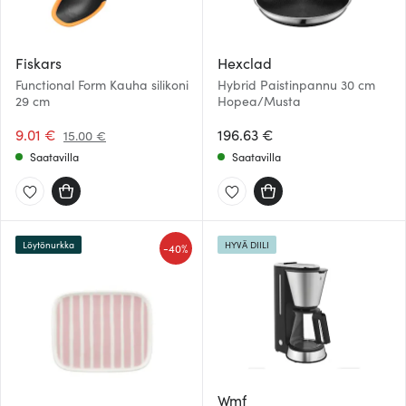
Fiskars
Hexclad
Functional Form Kauha silikoni
Hybrid Paistinpannu 30 cm
29 cm
Hopea/Musta
9.01 €
196.63 €
15.00 €
Saatavilla
Saatavilla
Löytönurkka
HYVÄ DIILI
-
40%
Wmf