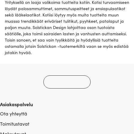
Yrityksellä on laaja valikoima tuotteita kotiin. Kotisi turvaamiseen
löydät palosammuttimet, sammutuspeitteet ja ensiapulaatikot
sekä lääkelaatikot. Kotiisi löytyy myös muita tuotteita muun
muassa trendikkäät eriväriset tulitikut, pyyhkeet, patalaput ja
paljon muuta. Solstickan Design lahjoittaa osan tuotoista
säätiölle, joka toimii sairaiden lasten ja vanhusten auttamiseksi.
Toisin sanoen, et saa vain tyylikkäitä ja hyödyllisiä tuotteita
ostamalla jotain Solstickan -tuotemerkiltä vaan se myös edistää
jotakin hyvää.
Asiakaspalvelu
Ota yhteyttä
Toimitustavat
Maksutavat