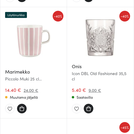
Löytönurkka
-
-
40%
40%
Onis
Marimekko
Icon DBL Old Fashioned 35,5
Piccolo Muki 25 cl
cl
Valkoinen/Vaaleanpunainen
14.40 €
5.40 €
24.00 €
9.00 €
Muutama jäljellä
Saatavilla
-
45%