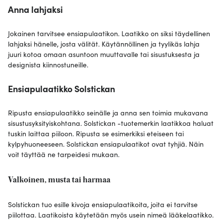
Anna lahjaksi
Jokainen tarvitsee ensiapulaatikon. Laatikko on siksi täydellinen
lahjaksi hänelle, josta välität. Käytännöllinen ja tyylikäs lahja
juuri kotoa omaan asuntoon muuttavalle tai sisustuksesta ja
designista kiinnostuneille.
Ensiapulaatikko Solstickan
Ripusta ensiapulaatikko seinälle ja anna sen toimia mukavana
sisustusyksityiskohtana. Solstickan -tuotemerkin laatikkoa haluat
tuskin laittaa piiloon. Ripusta se esimerkiksi eteiseen tai
kylpyhuoneeseen. Solstickan ensiapulaatikot ovat tyhjiä. Näin
voit täyttää ne tarpeidesi mukaan.
Valkoinen, musta tai harmaa
Solstickan tuo esille kivoja ensiapulaatikoita, joita ei tarvitse
piilottaa. Laatikoista käytetään myös usein nimeä lääkelaatikko.