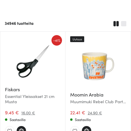
34946
tuotteita
Uutuus
-
41%
Fiskars
Moomin Arabia
Essential Yleissakset 21 cm
Musta
Muumimuki Rebel Club Party
Queue 40 cl
9.45 €
22.41 €
16.00 €
24.90 €
Saatavilla
Saatavilla