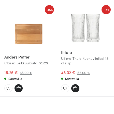
-
-
45%
14%
Iittala
Anders Petter
Ultima Thule Kuohuviinilasi 18
Classic Leikkuulauta 38x28
cl 2 kpl
cm
19.25 €
48.02 €
35.00 €
56.00 €
Saatavilla
Saatavilla