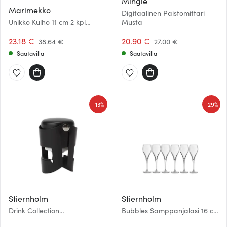
Mingle
Marimekko
Digitaalinen Paistomittari
Unikko Kulho 11 cm 2 kpl
Musta
Valkoinen/Viininpunainen
23.18 €
20.90 €
38.64 €
27.00 €
Saatavilla
Saatavilla
-
-
13%
29%
Stiernholm
Stiernholm
Drink Collection
Bubbles Samppanjalasi 16 cl
Samppanjapullon sulkija
6 kpl Kirkas