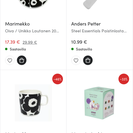
Marimekko
Anders Petter
Oiva / Unikko Lautanen 20
Steel Essentials Paistinlasta
cm Musta/Valkoinen
29 cm Teräs
17.39 €
10.99 €
29.99 €
Saatavilla
Saatavilla
-
-
46%
33%