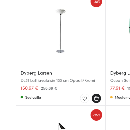
-
38%
Dyberg Larsen
Dyberg L
DL31 Lattiavalaisin 133 cm Opaali/Kromi
Ocean Sein
Beige/Mes
160.97 €
77.91 €
258.89 €
1
Saatavilla
Muutama 
-
25%