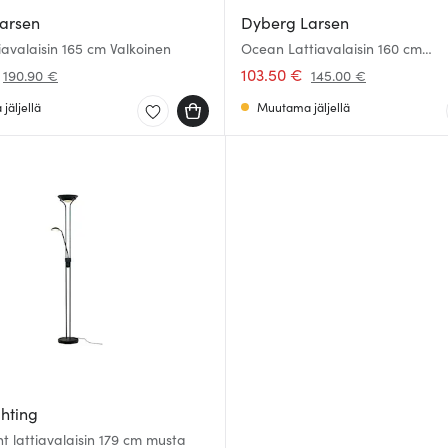
arsen
Dyberg Larsen
iavalaisin 165 cm Valkoinen
Ocean Lattiavalaisin 160 cm
Oranssi/Messinki
103.50 €
190.90 €
145.00 €
jäljellä
Muutama jäljellä
ghting
ht lattiavalaisin 179 cm musta