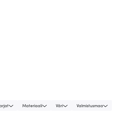
arjat
Materiaali
Väri
Valmistusmaa