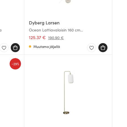
Dyberg Larsen
a
Ocean Lattiavalaisin 160 cm
Beige/Messinki
125.37 €
190.90 €
Muutama jäljellä
-
29%