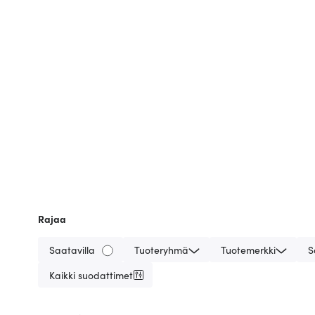
Rajaa
Saatavilla
Tuoteryhmä
Tuotemerkki
S
Kaikki suodattimet