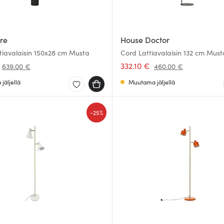
re
House Doctor
attiavalaisin 150x28 cm Musta
Cord Lattiavalaisin 132 cm Must
332.10 €
639.00 €
460.00 €
jäljellä
Muutama jäljellä
-
25%