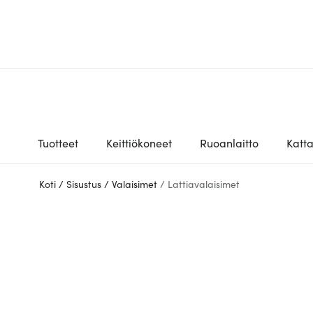
Tuotteet
Keittiökoneet
Ruoanlaitto
Katt
Koti
/
Sisustus
/
Valaisimet
/
Lattiavalaisimet