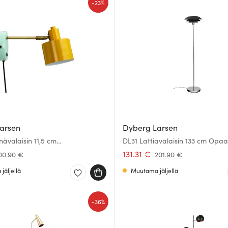
-
23%
arsen
Dyberg Larsen
ävalaisin 11,5 cm
DL31 Lattiavalaisin 133 cm Opaal
sinki
131.31 €
00.90 €
201.90 €
jäljellä
Muutama jäljellä
-
36%