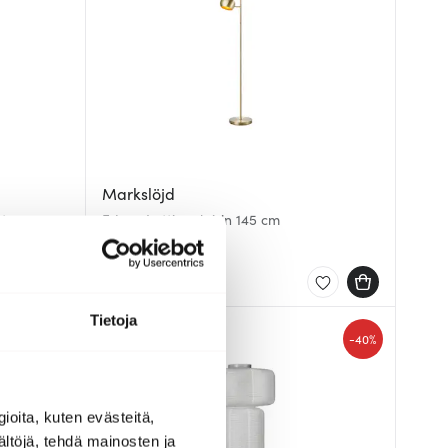
Markslöjd
sta
Edgar Lattiavalaisin 145 cm
113.67 €
209.00 €
Muutama jäljellä
Tietoja
Löytönurkka
-
-
11%
40%
ioita, kuten evästeitä,
ältöjä, tehdä mainosten ja