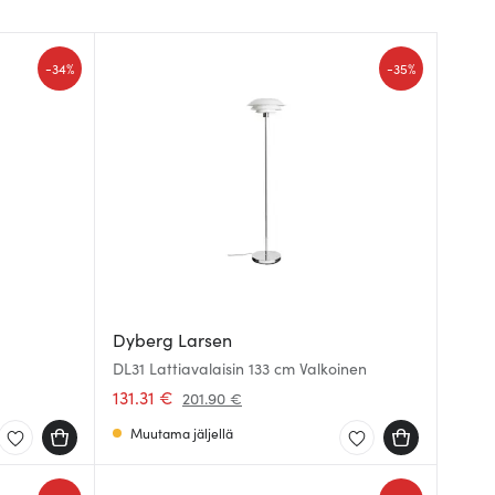
-
-
34%
35%
Dyberg Larsen
DL31 Lattiavalaisin 133 cm Valkoinen
131.31 €
201.90 €
Muutama jäljellä