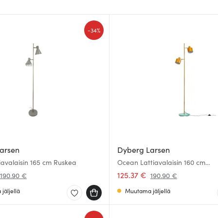
-
34%
arsen
Dyberg Larsen
iavalaisin 165 cm Ruskea
Ocean Lattiavalaisin 160 cm
Curry/Messinki/Turkoosi
125.37 €
190.90 €
190.90 €
jäljellä
Muutama jäljellä