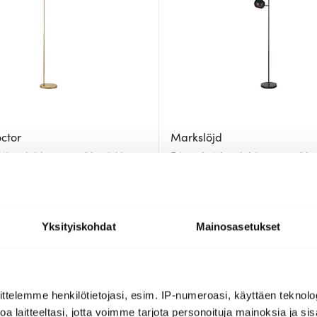
ctor
Markslöjd
ttiavalaisin 124 cm Messinki
Edgar Lattiavalaisin 145 cm Mu
113.67 €
302.99 €
209.00 €
jäljellä
Muutama jäljellä
Yksityiskohdat
Mainosasetukset
-
30%
ttelemme henkilötietojasi, esim. IP-numeroasi, käyttäen teknolog
a laitteeltasi, jotta voimme tarjota personoituja mainoksia ja sis