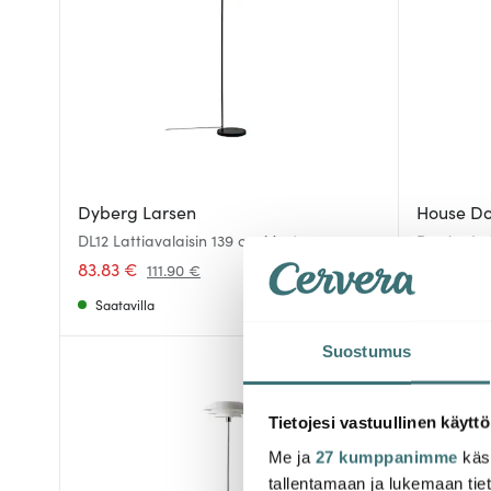
Dyberg Larsen
House Do
DL12 Lattiavalaisin 139 cm Musta
Precise La
83.83 €
194.40 €
111.90 €
Saatavilla
Muutama 
Suostumus
-
37%
Tietojesi vastuullinen käyttö
Me ja
27 kumppanimme
käsi
tallentamaan ja lukemaan tieto