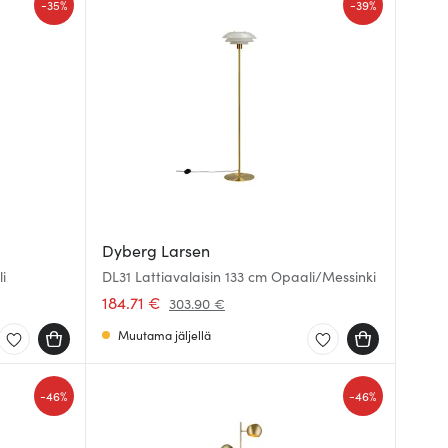
-
-
35%
39%
Dyberg Larsen
i
DL31 Lattiavalaisin 133 cm Opaali/Messinki
184.71 €
303.90 €
Muutama jäljellä
-
-
46%
46%