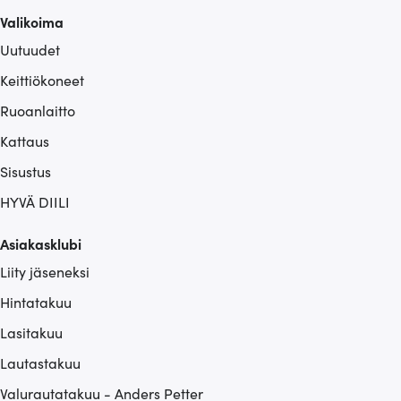
sivustoamme. Kumppanimme voivat yhdistää näitä
Valikoima
tietoja muihin tietoihin, joita olet antanut heille tai joita on
Uutuudet
kerätty, kun olet käyttänyt heidän palvelujaan.
Keittiökoneet
Ruoanlaitto
Kattaus
Sisustus
HYVÄ DIILI
Asiakasklubi
Liity jäseneksi
Hintatakuu
Lasitakuu
Lautastakuu
Valurautatakuu - Anders Petter