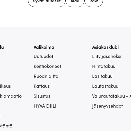
Syvät lautaset
Aida
Raw
lu
Valikoima
Asiakasklubi
Uutuudet
Liity jäseneksi
t
Keittiökoneet
Hintatakuu
Ruoanlaitto
Lasitakuu
ikeus
Kattaus
Lautastakuu
eklamaatio
Sisustus
Valurautatakuu - 
HYVÄ DIILI
Jäsenyysehdot
ä
ytäntö