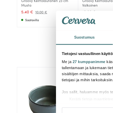
Groovy Keittolautanen 23 cm
Groovy Keittolaut
Musta
Valkoinen
5.40 €
10.00 €
10.00 €
Saatavilla
Muutama jäljellä
Suostumus
Tietojesi vastuullinen käyttö
Me ja
27 kumppanimme
käsi
tallentamaan ja lukemaan tieto
sisältöjen mittauksia, saada 
-
47%
tietojasi ja mihin tarkoituksiin
Jos sallit, haluamme myös t
Kerätä tietoja maantietee
Tunnistaa laitteesi skan
Lue lisää siitä, miten henkilö