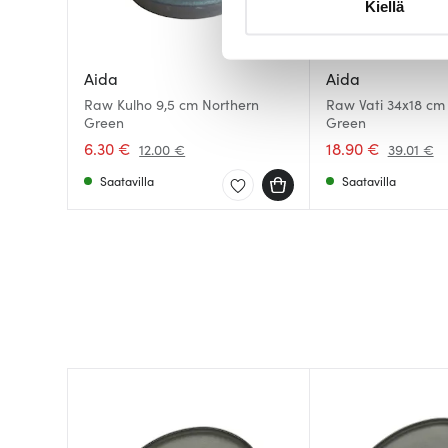
Kiellä
suostumustasi tai peruuttaa 
Käytämme evästeitä tarjoama
Aida
Aida
ja kävijämäärämme analysoim
Raw Kulho 9,5 cm Northern
Raw Vati 34x18 cm
kumppaneillemme tietoja siitä
Green
Green
olet antanut heille tai joita o
6.30 €
18.90 €
12.00 €
39.01 €
Saatavilla
Saatavilla