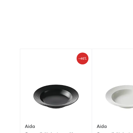
-
46%
Aida
Aida