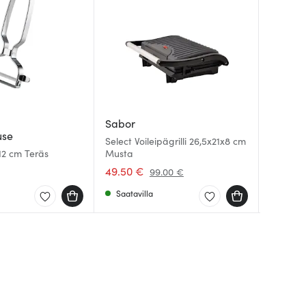
Sabor
Aida
Aida
use
Select Voileipägrilli 26,5x21x8 cm
Raw Lei
RAW Or
 12 cm Teräs
Musta
Tiikki
24x21 c
49.50 €
34.00 
25.00 
99.00 €
Saatavilla
Saatav
Saatav