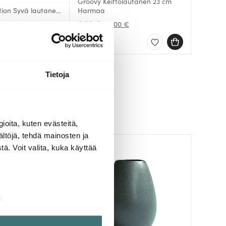
Groovy Keittolautanen 23 cm
Groovy 
Groovy 
tion Syvä lautanen
Harmaa
Sininen
Musta
ink
6.30 €
5.40 €
5.40 €
0 €
10.00 €
Saatavilla
Saatav
Saatav
Tietoja
ioita, kuten evästeitä,
ältöjä, tehdä mainosten ja
ä. Voit valita, kuka käyttää
-
42%
a
aminen)
ossa
. Voit muuttaa