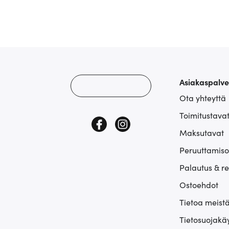
Asiakaspalve
Ota yhteyttä
Toimitustava
Maksutavat
Peruuttamiso
Palautus & r
Ostoehdot
Tietoa meist
Tietosuojakä