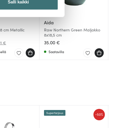
Salli kaikki
 ominaisuuksien tukemiseen
Aida
Aida
Aida
tiikka-alan
8 cm Metallic
Raw Northern Green Maljakko
Raw Nor
Raw Kul
ietoja muihin tietoihin, joita
8x18,5 cm
20 cl
Green
35.00 €
7.20 €
6.30 €
01 €
ellä
Saatavilla
Saatav
Saatav
Supertarjous
-
50%