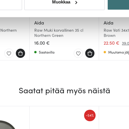
Muokkaa
sen milloin vain evästeilmoituksessa.
mme sisällön ja mainosten räätälöimiseen, sosiaalisen median
Aida
Aida
iseen. Lisäksi jaamme sosiaalisen median, mainosalan ja analy
 Northern
Raw Muki korvallinen 35 cl
Raw Vati 34x1
, miten käytät sivustoamme. Kumppanimme voivat yhdistää näitä t
Northern Green
Brown
n kerätty, kun olet käyttänyt heidän palvelujaan.
16.00 €
22.50 €
39.
Saatavilla
Muutama jälj
Saatat pitää myös näistä
-
54%