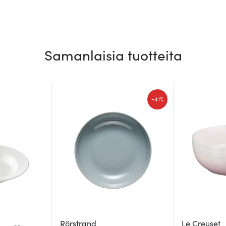
Samanlaisia tuotteita
-
41%
Rörstrand
Le Creuset