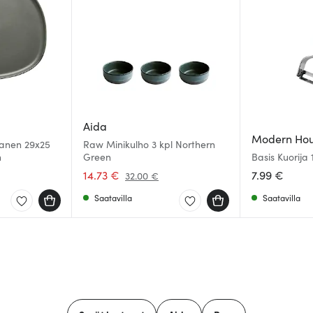
Aida
Modern Ho
anen 29x25
Raw Minikulho 3 kpl Northern
n
Green
Basis Kuorija
14.73 €
7.99 €
32.00 €
Saatavilla
Saatavilla