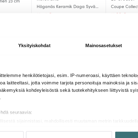
anen 23 cm
Höganäs Keramik Daga Syvä
Coupe Collec
lautanen 19 cm Horisontti
16 cm Shell P
12.41 €
11.80 €
21.00 €
23.0
Saatavilla
Saatavilla
Yksityiskohdat
Mainosasetukset
Lisää samasta sarjasta
ttelemme henkilötietojasi, esim. IP-numeroasi, käyttäen teknolog
a laitteeltasi, jotta voimme tarjota personoituja mainoksia ja sis
näkemyksiä kohdeyleisöstä sekä tuotekehitykseen liittyvistä syist
-
52%
.
ehdä seuraavia:
llisestä sijainnistasi, mahdollisesti muutaman metrin tarkkuudell
naamalla sen ominaispiirteitä aktiivisesti (sormenjäljen muodost
tietojasi käsitellään ja miten voit määrittää asetuksesi
tiedot-osi