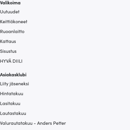
Valikoima
Uutuudet
Keittiökoneet
Ruoanlaitto
Kattaus
Sisustus
HYVÄ DIILI
Asiakasklubi
Liity jäseneksi
Hintatakuu
Lasitakuu
Lautastakuu
Valurautatakuu - Anders Petter