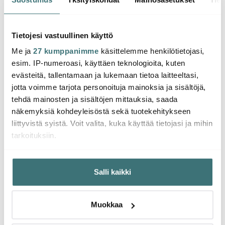
20 cl Valkoinen
Piirakkavuoka 28 cm
L Val
Valkoinen
11.51 €
31.90 €
54.9
19.00 €
45.00 €
Tietojesi vastuullinen käyttö
Saatavilla
Saatavilla
Saat
Me ja
27 kumppanimme
käsittelemme henkilötietojasi,
esim. IP-numeroasi, käyttäen teknologioita, kuten
evästeitä, tallentamaan ja lukemaan tietoa laitteeltasi,
jotta voimme tarjota personoituja mainoksia ja sisältöjä,
tehdä mainosten ja sisältöjen mittauksia, saada
Saatat pitää myös näistä
näkemyksiä kohdeyleisöstä sekä tuotekehitykseen
liittyvistä syistä. Voit valita, kuka käyttää tietojasi ja mihin
tarkoituksiin.
Löytönurkka
-
-
40%
40%
Jos sallit, haluamme myös tehdä seuraavia:
Salli kaikki
Kerätä tietoja maantieteellisestä sijainnistasi,
mahdollisesti muutaman metrin tarkkuudella
Tunnistaa laitteesi skannaamalla sen ominaispiirteitä
Muokkaa
aktiivisesti (sormenjäljen muodostaminen)
Lue lisää siitä, miten henkilötietojasi käsitellään ja miten