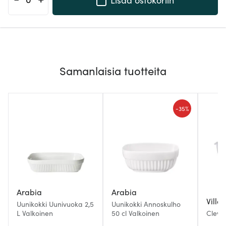
Samanlaisia tuotteita
-
35%
Arabia
Arabia
Ville
Uunikokki Uunivuoka 2,5
Uunikokki Annoskulho
L Valkoinen
50 cl Valkoinen
Cleve
Uuniv