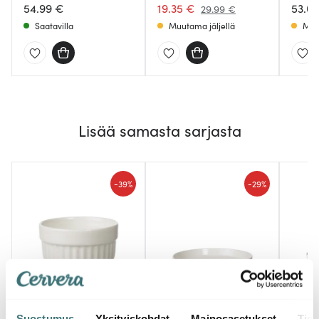
54.99 €
19.35 €
53.0
29.99 €
Saatavilla
Muutama jäljellä
Muu
Lisää samasta sarjasta
-
-
39%
29%
Arabia
Arabia
Arab
Uunikokki Annosvuoka
Uunikokki
Uunik
Suostumus
Yksityiskohdat
Mainosasetukset
Tiet