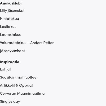
Asiakasklubi
Liity jäseneksi
Hintatakuu
Lasitakuu
Lautastakuu
Valurautatakuu - Anders Petter
Jäsenyysehdot
Inspiraatio
Lahjat
Suosituimmat tuotteet
Artikkelit & Oppaat
Cerveran Muumimaailma
Singles day