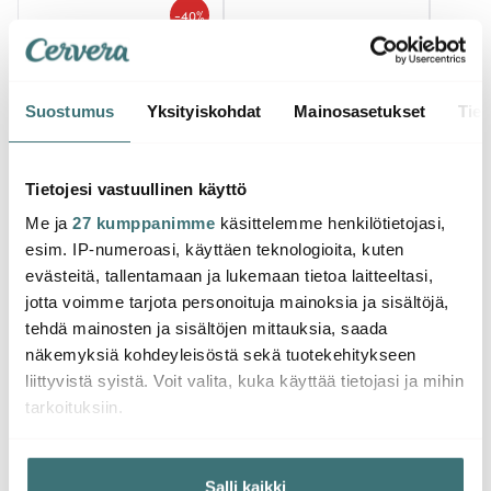
-
40%
Suostumus
Yksityiskohdat
Mainosasetukset
Tiet
Tietojesi vastuullinen käyttö
Bordallo Pinheiro
Bordallo Pinheiro
Borda
Me ja
27 kumppanimme
käsittelemme henkilötietojasi,
Rua Nova Kulho 16 cm
Rua Nova Lautanen 22
Rua N
esim. IP-numeroasi, käyttäen teknologioita, kuten
Harmaa
cm Harmaa
cm Ant
evästeitä, tallentamaan ja lukemaan tietoa laitteeltasi,
16.30 €
20.00 €
13.38
27.00 €
jotta voimme tarjota personoituja mainoksia ja sisältöjä,
Saatavilla
Saatavilla
Saat
tehdä mainosten ja sisältöjen mittauksia, saada
näkemyksiä kohdeyleisöstä sekä tuotekehitykseen
liittyvistä syistä. Voit valita, kuka käyttää tietojasi ja mihin
tarkoituksiin.
Jos sallit, haluamme myös tehdä seuraavia:
Saatat pitää myös näistä
Salli kaikki
Kerätä tietoja maantieteellisestä sijainnistasi,