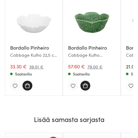
Bordallo Pinheiro
Bordallo Pinheiro
Borda
Cabbage Kulho 22,5 cm
Cabbage Kulho
Cabb
Valkoinen
Kaalinlehti 29,5 cm
Kaalin
33.30 €
Vihreä
57.60 €
21.00
39.01 €
79.00 €
Saatavilla
Saatavilla
Saat
Lisää samasta sarjasta