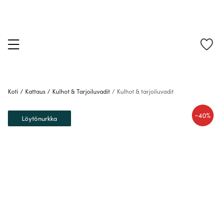
Koti
/
Kattaus
/
Kulhot & Tarjoiluvadit
/
Kulhot & tarjoiluvadit
-
40%
Löytönurkka