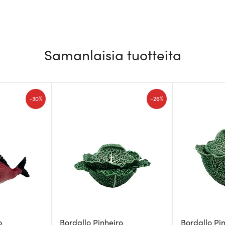
Samanlaisia tuotteita
-
-
30%
26%
o
Bordallo Pinheiro
Bordallo Pi