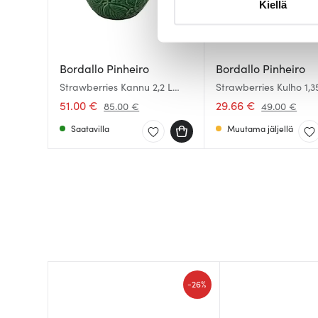
Kiellä
suostumustasi tai peruuttaa 
Käytämme evästeitä tarjoama
ja kävijämäärämme analysoim
Bordallo Pinheiro
Bordallo Pinheiro
kumppaneillemme tietoja siitä
Strawberries Kannu 2,2 L
Strawberries Kulho 1,3
Vihreä/Punainen
Punainen
olet antanut heille tai joita o
51.00 €
29.66 €
85.00 €
49.00 €
Saatavilla
Muutama jäljellä
-
26%