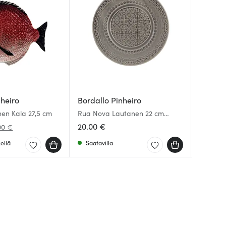
nheiro
Bordallo Pinheiro
Bordall
Bordall
nen Kala 27,5 cm
Rua Nova Lautanen 22 cm
Cabbage
Cabbage
Harmaa
20.00 €
48.00 
25.19 €
00 €
ellä
Saatavilla
Saatav
Saatav