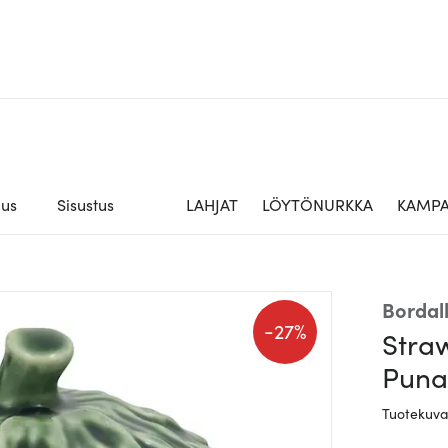
aus
Sisustus
LAHJAT
LÖYTÖNURKKA
KAMPA
Bordal
-
27%
Straw
Puna
Tuotekuv