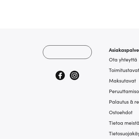
Asiakaspalve
Ota yhteyttä
Toimitustava
Maksutavat
Peruuttamiso
Palautus & r
Ostoehdot
Tietoa meist
Tietosuojakä