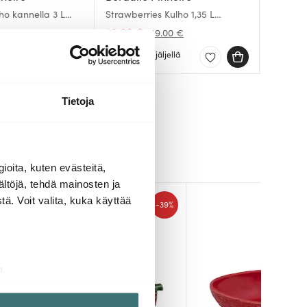
o kannella 3 L
Strawberries Kulho 1,35 L
Country
Pumpkin
Punainen
Leppäke
Oranssi
29.66 €
31.00 
98.91 
.00 €
49.00 €
ellä
Muutama jäljellä
Saatav
Muutam
Tietoja
ioita, kuten evästeitä,
ältöjä, tehdä mainosten ja
ä. Voit valita, kuka käyttää
-
-
40%
39%
a
aminen)
ossa
. Voit muuttaa