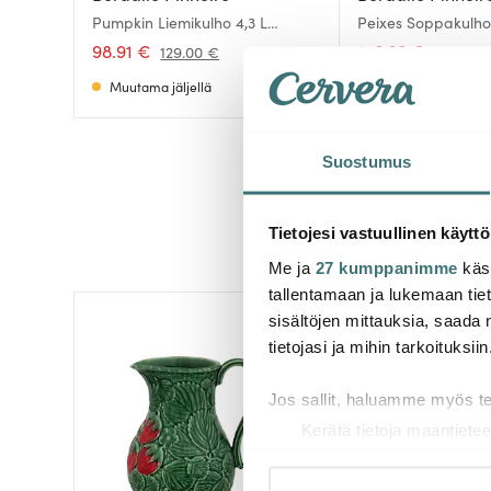
Pumpkin Liemikulho 4,3 L
Peixes Soppakulho 
Oranssi/Vihreä
Terriini
98.91 €
146.30 €
129.00 €
209.00 
Muutama jäljellä
Muutama jäljellä
Suostumus
Tietojesi vastuullinen käyttö
Me ja
27 kumppanimme
käsi
tallentamaan ja lukemaan tieto
sisältöjen mittauksia, saada 
-
40%
tietojasi ja mihin tarkoituksiin
Jos sallit, haluamme myös t
Kerätä tietoja maantietee
Tunnistaa laitteesi skan
Lue lisää siitä, miten henkilö