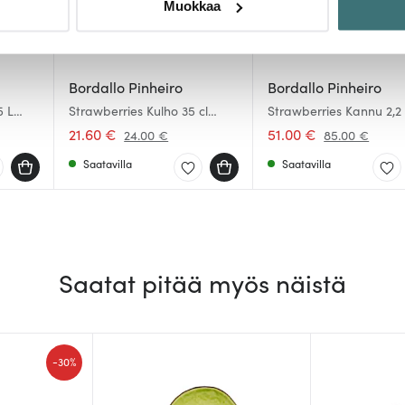
Muokkaa
sen milloin vain evästeilmoituksessa.
mme sisällön ja mainosten räätälöimiseen, sosiaalisen median
iseen. Lisäksi jaamme sosiaalisen median, mainosalan ja analy
Bordallo Pinheiro
Bordallo Pinheiro
, miten käytät sivustoamme. Kumppanimme voivat yhdistää näitä t
5 L
Strawberries Kulho 35 cl
Strawberries Kannu 2,2
Punainen
Vihreä/Punainen
n kerätty, kun olet käyttänyt heidän palvelujaan.
21.60 €
51.00 €
24.00 €
85.00 €
Saatavilla
Saatavilla
Saatat pitää myös näistä
-
30%