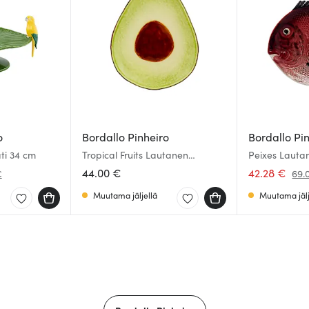
o
Bordallo Pinheiro
Bordallo Pi
ti 34 cm
Tropical Fruits Lautanen
Peixes Lauta
Avokado 21x25 cm Vihreä
44.00 €
42.28 €
€
69.
Muutama jäljellä
Muutama jälj