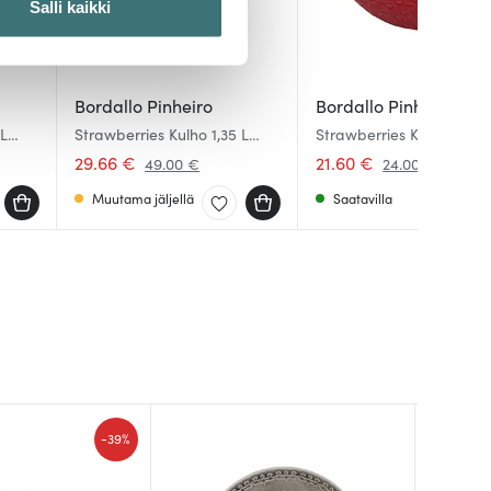
Salli kaikki
 ominaisuuksien tukemiseen
tiikka-alan
Bordallo Pinheiro
Bordallo Pinheiro
ietoja muihin tietoihin, joita
 L
Strawberries Kulho 1,35 L
Strawberries Kulho 35 cl
Punainen
Punainen
29.66 €
21.60 €
49.00 €
24.00 €
Muutama jäljellä
Saatavilla
-
39%