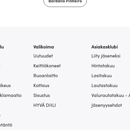
Bordallo Pinheiro
lu
Valikoima
Asiakasklubi
Uutuudet
Liity jäseneksi
t
Keittiökoneet
Hintatakuu
Ruoanlaitto
Lasitakuu
ikeus
Kattaus
Lautastakuu
eklamaatio
Sisustus
Valurautatakuu - 
HYVÄ DIILI
Jäsenyysehdot
ä
ytäntö