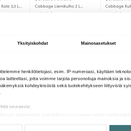
Kala 3,3 L
Cabbage Liemikulho 2 L
Cabbage Kulh
Kaalinvihreä
Vihreä
146.70 €
112.70 €
€
199.01 €
161
Saatavilla
Muutama jälj
Yksityiskohdat
Mainosasetukset
Lisää samasta sarjasta
ttelemme henkilötietojasi, esim. IP-numeroasi, käyttäen teknolog
a laitteeltasi, jotta voimme tarjota personoituja mainoksia ja sis
näkemyksiä kohdeyleisöstä sekä tuotekehitykseen liittyvistä syist
-
39%
.
ehdä seuraavia:
llisestä sijainnistasi, mahdollisesti muutaman metrin tarkkuudell
naamalla sen ominaispiirteitä aktiivisesti (sormenjäljen muodost
tietojasi käsitellään ja miten voit määrittää asetuksesi
tiedot-osi