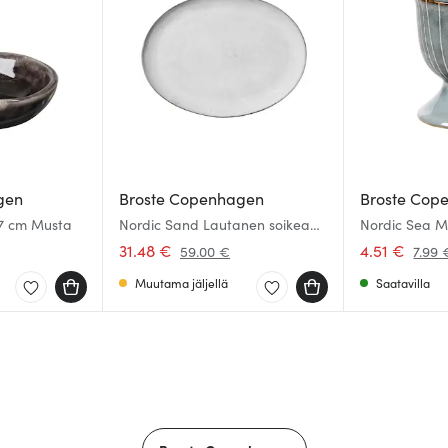
gen
Broste Copenhagen
Broste Cop
 7 cm Musta
Nordic Sand Lautanen soikea
Nordic Sea M
35,5 cm
31.48 €
4.51 €
59.00 €
7.99 
Muutama jäljellä
Saatavilla