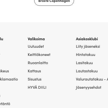
Broste Copenhagen
lu
Valikoima
Asiakasklubi
Uutuudet
Liity jäseneksi
t
Keittiökoneet
Hintatakuu
Ruoanlaitto
Lasitakuu
ikeus
Kattaus
Lautastakuu
eklamaatio
Sisustus
Valurautatakuu - 
HYVÄ DIILI
Jäsenyysehdot
ä
ytäntö