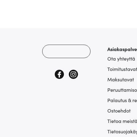
Asiakaspalve
Ota yhteyttä
Toimitustava
Maksutavat
Peruuttamiso
Palautus & r
Ostoehdot
Tietoa meist
Tietosuojakä