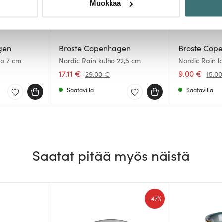
Muokkaa
sen milloin vain evästeilmoituksessa.
mme sisällön ja mainosten räätälöimiseen, sosiaalisen median
iseen. Lisäksi jaamme sosiaalisen median, mainosalan ja analy
gen
Broste Copenhagen
Broste Cop
, miten käytät sivustoamme. Kumppanimme voivat yhdistää näitä t
ho 7 cm
Nordic Rain kulho 22,5 cm
Nordic Rain 
n kerätty, kun olet käyttänyt heidän palvelujaan.
17.11 €
9.00 €
29.00 €
15.0
Saatavilla
Saatavilla
Saatat pitää myös näistä
-
47%