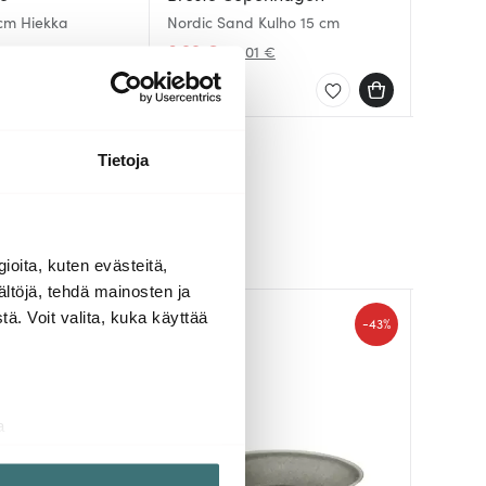
 cm Hiekka
Nordic Sand Kulho 15 cm
Nordic Vani
Nordic 
Kerma
6.99 €
43.00 
12.60 
0 €
14.01 €
Saatavilla
Saatav
Saatav
Tietoja
ioita, kuten evästeitä,
ältöjä, tehdä mainosten ja
ä. Voit valita, kuka käyttää
-
-
40%
43%
a
aminen)
ossa
. Voit muuttaa