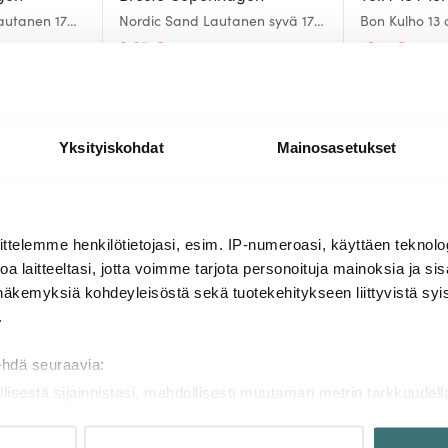
autanen 17
Nordic Sand Lautanen syvä 17
Bon Kulho 13
cm
9.07 €
16.11 €
17.01 €
19.0
Saatavilla
Saatavilla
Yksityiskohdat
Mainosasetukset
Lisää samasta sarjasta
ttelemme henkilötietojasi, esim. IP-numeroasi, käyttäen teknolog
a laitteeltasi, jotta voimme tarjota personoituja mainoksia ja sis
näkemyksiä kohdeyleisöstä sekä tuotekehitykseen liittyvistä syist
-
41%
.
ehdä seuraavia:
llisestä sijainnistasi, mahdollisesti muutaman metrin tarkkuudell
naamalla sen ominaispiirteitä aktiivisesti (sormenjäljen muodost
tietojasi käsitellään ja miten voit määrittää asetuksesi
tiedot-osi