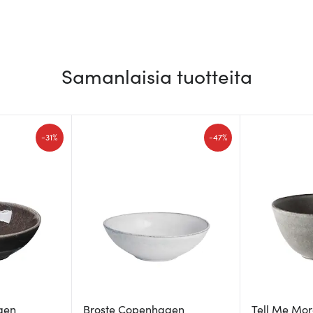
Samanlaisia tuotteita
-
-
31%
47%
gen
Broste Copenhagen
Tell Me Mo