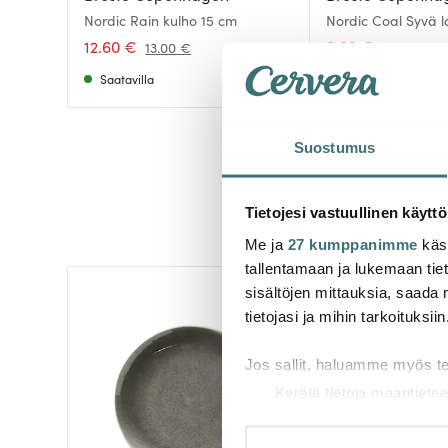
Nordic Rain kulho 15 cm
Nordic Coal Syvä l
cm Musta
12.60 €
8.99 €
13.00 €
13.00 €
Saatavilla
Saatavilla
Suostumus
Tietojesi vastuullinen käyttö
Me ja
27 kumppanimme
käsi
tallentamaan ja lukemaan tieto
sisältöjen mittauksia, saada 
-
43%
tietojasi ja mihin tarkoituksiin
Jos sallit, haluamme myös t
Kerätä tietoja maantietee
Tunnistaa laitteesi skan
Lue lisää siitä, miten henkilö