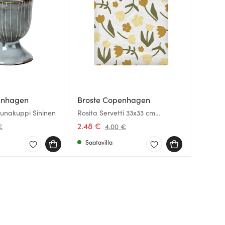
enhagen
Broste Copenhagen
Broste
Broste
unakuppi Sininen
Rosita Servetti 33x33 cm
Nordic 
Nordic 
Valkoinen/Keltainen
Sininen
2.48 €
8.14 €
6.00 €
€
4.00 €
Saatavilla
Saatav
Saatav