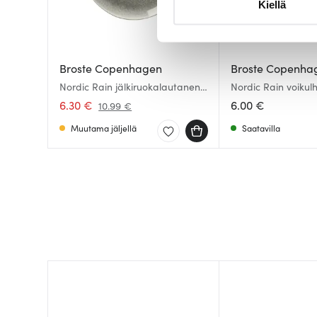
Kiellä
suostumustasi tai peruuttaa 
Käytämme evästeitä tarjoama
ja kävijämäärämme analysoim
Broste Copenhagen
Broste Copenha
kumppaneillemme tietoja siitä
Nordic Rain jälkiruokalautanen
Nordic Rain voikul
15 cm
olet antanut heille tai joita o
6.30 €
6.00 €
10.99 €
Muutama jäljellä
Saatavilla