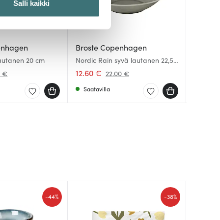
Salli kaikki
 ominaisuuksien tukemiseen
tiikka-alan
enhagen
Broste Copenhagen
Broste
Broste
ietoja muihin tietoihin, joita
lautanen 20 cm
Nordic Rain syvä lautanen 22,5
Nordic 
Nordic 
cm
jälkiru
12.60 €
12.96 
6.30 €
0 €
22.00 €
Saatavilla
Saatav
Muutam
-
-
44%
38%