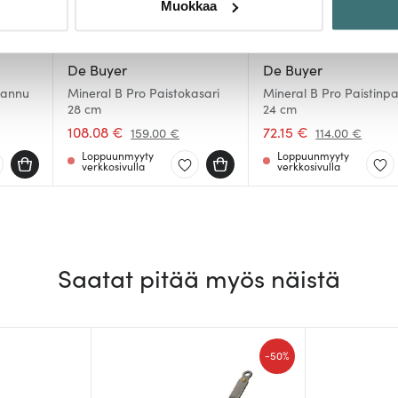
Muokkaa
sen milloin vain evästeilmoituksessa.
mme sisällön ja mainosten räätälöimiseen, sosiaalisen median
De Buyer
De Buyer
iseen. Lisäksi jaamme sosiaalisen median, mainosalan ja analy
pannu
Mineral B Pro Paistokasari
Mineral B Pro Paistinp
, miten käytät sivustoamme. Kumppanimme voivat yhdistää näitä t
28 cm
24 cm
n kerätty, kun olet käyttänyt heidän palvelujaan.
108.08 €
72.15 €
159.00 €
114.00 €
Loppuunmyyty
Loppuunmyyty
verkkosivulla
verkkosivulla
Saatat pitää myös näistä
-
50%