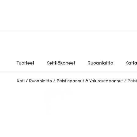
Tuotteet
Keittiökoneet
Ruoanlaitto
Katt
Koti
/
Ruoanlaitto
/
Paistinpannut & Valurautapannut
/
Pais