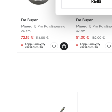
Kiellä
suostumustasi tai peruuttaa 
Käytämme evästeitä tarjoama
De Buyer
De Buyer
ja kävijämäärämme analysoim
Mineral B Pro Paistinpannu
Mineral B Pro Paistin
kumppaneillemme tietoja siitä
24 cm
32 cm
olet antanut heille tai joita o
72.15 €
91.00 €
114.00 €
182.00 €
Loppuunmyyty
Loppuunmyyty
verkkosivulla
verkkosivulla