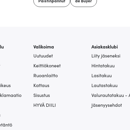
Paistinpannut
de Buyer
lu
Valikoima
Asiakasklubi
Uutuudet
Liity jäseneksi
t
Keittiökoneet
Hintatakuu
Ruoanlaitto
Lasitakuu
ikeus
Kattaus
Lautastakuu
eklamaatio
Sisustus
Valurautatakuu - 
HYVÄ DIILI
Jäsenyysehdot
ä
ytäntö