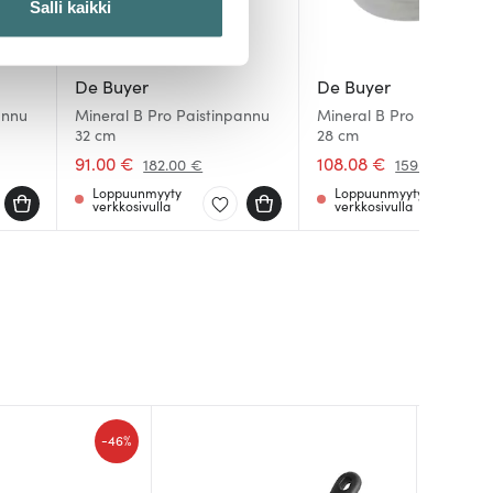
Salli kaikki
 ominaisuuksien tukemiseen
De Buyer
De Buyer
tiikka-alan
annu
Mineral B Pro Paistinpannu
Mineral B Pro Paistokasa
ietoja muihin tietoihin, joita
32 cm
28 cm
91.00 €
108.08 €
182.00 €
159.00 €
Loppuunmyyty
Loppuunmyyty
verkkosivulla
verkkosivulla
-
46%