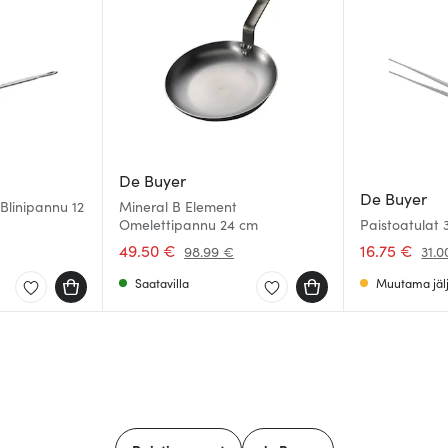
De Buyer
De Buyer
Blinipannu 12
Mineral B Element
Omelettipannu 24 cm
Paistoatulat 
49.50 €
16.75 €
98.99 €
31.0
Saatavilla
Muutama jälj