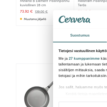
Mineral B Element Paistinpannu
Hellstrøm Paistin
kuviollinen 28 cm
Teräs
73.92 €
95.20 €
139.00 €
136.00 €
Muutama jäljellä
Saatavilla
Suostumus
Tietojesi vastuullinen käyttö
Me ja
27 kumppanimme
käsi
tallentamaan ja lukemaan tieto
sisältöjen mittauksia, saada 
-
37%
tietojasi ja mihin tarkoituksiin
Jos sallit, haluamme myös t
Kerätä tietoja maantietee
Tunnistaa laitteesi skan
Lue lisää siitä, miten henkilö