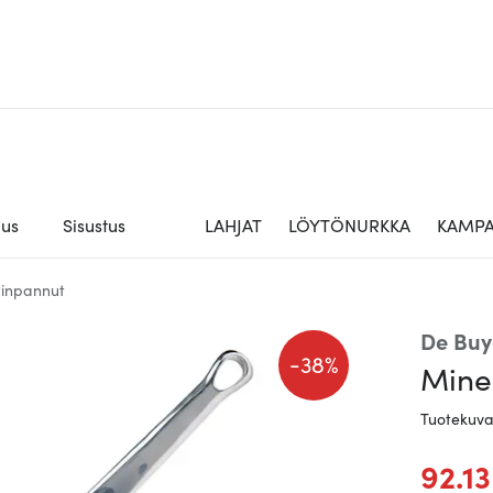
aus
Sisustus
LAHJAT
LÖYTÖNURKKA
KAMPA
tinpannut
De Buy
-
38%
Mine
Tuotekuv
92.1