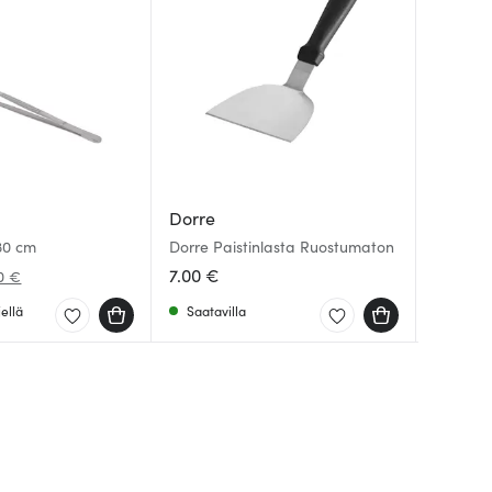
De Buy
Dorre
De Buy
Mineral
30 cm
Dorre Paistinlasta Ruostumaton
cm 3 let
Mineral
7.00 €
64.50 
119.00 
0 €
ellä
Saatavilla
Muutam
Saatav