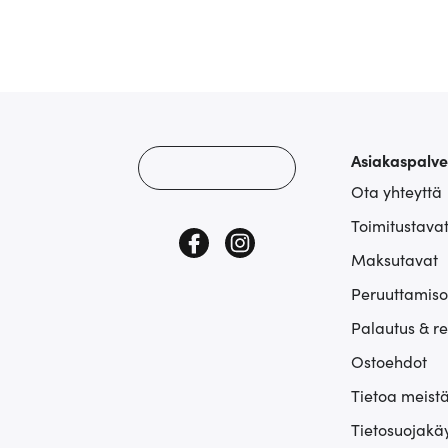
Asiakaspalve
Ota yhteyttä
Toimitustava
Maksutavat
Peruuttamiso
Palautus & r
Ostoehdot
Tietoa meist
Tietosuojakä