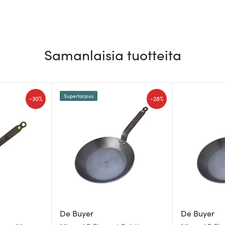
Samanlaisia tuotteita
Supertarjous
-
-
30%
28%
De Buyer
De Buyer