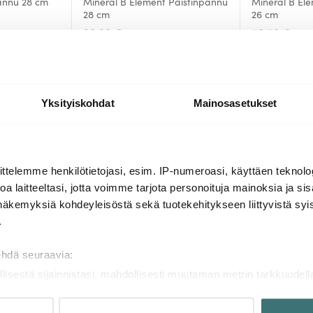
pannu 28 cm
Mineral B Element Paistinpannu
Mineral B El
28 cm
26 cm
99.90 €
59.50 €
139.00 €
119
Saatavilla
Saatavilla
Yksityiskohdat
Mainosasetukset
Lisää samasta sarjasta
ttelemme henkilötietojasi, esim. IP-numeroasi, käyttäen teknolog
a laitteeltasi, jotta voimme tarjota personoituja mainoksia ja sis
näkemyksiä kohdeyleisöstä sekä tuotekehitykseen liittyvistä syist
-
-
50%
32%
.
ehdä seuraavia:
llisestä sijainnistasi, mahdollisesti muutaman metrin tarkkuudell
naamalla sen ominaispiirteitä aktiivisesti (sormenjäljen muodost
tietojasi käsitellään ja miten voit määrittää asetuksesi
tiedot-osi