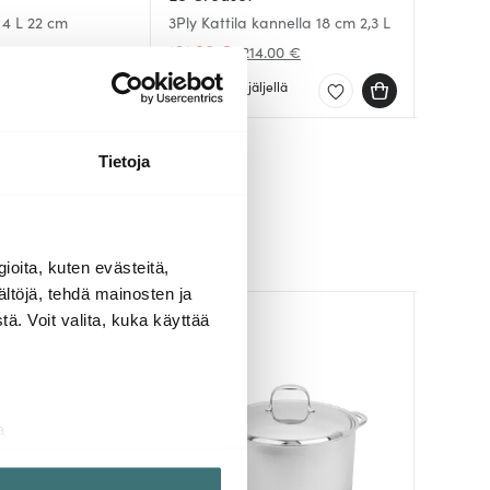
Provence
 4 L 22 cm
3Ply Kattila kannella 18 cm 2,3 L
24 cm
Atlantis
131.90 €
118.00 
324.99
214.00 €
ellä
Muutama jäljellä
Saatav
Muutam
Tietoja
ioita, kuten evästeitä,
ältöjä, tehdä mainosten ja
ä. Voit valita, kuka käyttää
a
aminen)
ossa
. Voit muuttaa