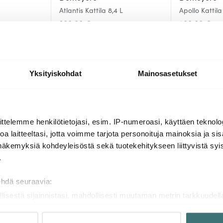
Atlantis Kattila 8,4 L
Apollo Kattila
380.00 €
208.00 €
Muutama jäljellä
Muutama jälj
Yksityiskohdat
Mainosasetukset
Lisää samasta sarjasta
ttelemme henkilötietojasi, esim. IP-numeroasi, käyttäen teknolog
a laitteeltasi, jotta voimme tarjota personoituja mainoksia ja sis
näkemyksiä kohdeyleisöstä sekä tuotekehitykseen liittyvistä syist
.
ehdä seuraavia:
llisestä sijainnistasi, mahdollisesti muutaman metrin tarkkuudell
naamalla sen ominaispiirteitä aktiivisesti (sormenjäljen muodost
tietojasi käsitellään ja miten voit määrittää asetuksesi
tiedot-osi