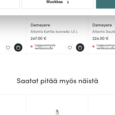
Muokkaa
sen milloin vain evästeilmoituksessa.
mme sisällön ja mainosten räätälöimiseen, sosiaalisen median
iseen. Lisäksi jaamme sosiaalisen median, mainosalan ja analy
Demeyere
Demeyere
, miten käytät sivustoamme. Kumppanimme voivat yhdistää näitä t
Atlantis Kattila kannella 1,5 L
Atlantis Saut
n kerätty, kun olet käyttänyt heidän palvelujaan.
247.00 €
224.00 €
Loppuunmyyty
Loppuunmyy
verkkosivulla
verkkosivulla
Saatat pitää myös näistä