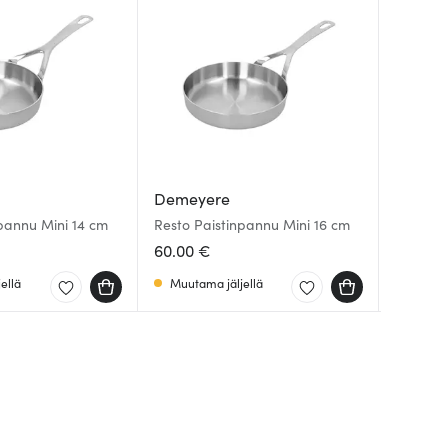
Demeyere
Demey
Demey
npannu Mini 14 cm
Resto Paistinpannu Mini 16 cm
Specialt
Multili
60.00 €
31.00 
228.00
ellä
Muutama jäljellä
Muutam
Muutam