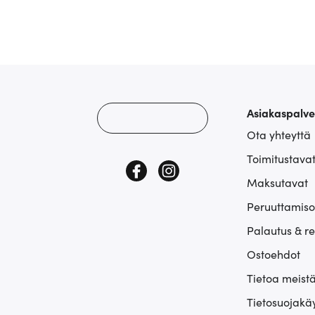
Asiakaspalve
Ota yhteyttä
Toimitustava
Maksutavat
Peruuttamiso
Palautus & r
Ostoehdot
Tietoa meist
Tietosuojakä