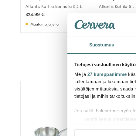
Atlantis Kattila kannella 5,2 L
Atlantis Kattila 5 L
324.99 €
333.00 €
Muutama jäljellä
Muutama jäljellä
Suostumus
Tietojesi vastuullinen käyttö
Me ja
27 kumppanimme
käsi
tallentamaan ja lukemaan tieto
sisältöjen mittauksia, saada 
tietojasi ja mihin tarkoituksiin
Jos sallit, haluamme myös t
Kerätä tietoja maantietee
Tunnistaa laitteesi skan
Lue lisää siitä, miten henkilö