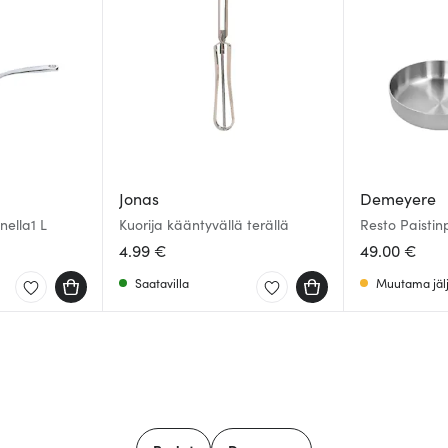
Jonas
Demeyere
nella1 L
Kuorija kääntyvällä terällä
Resto Paisti
4.99 €
49.00 €
Saatavilla
Muutama jälj