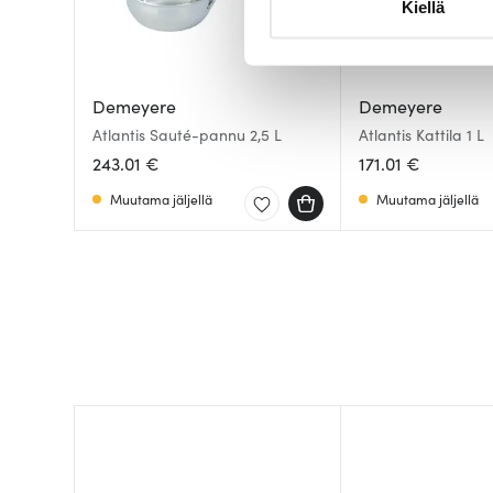
Kiellä
suostumustasi tai peruuttaa 
Käytämme evästeitä tarjoama
ja kävijämäärämme analysoim
Demeyere
Demeyere
kumppaneillemme tietoja siitä
Atlantis Sauté-pannu 2,5 L
Atlantis Kattila 1 L
olet antanut heille tai joita o
243.01 €
171.01 €
Muutama jäljellä
Muutama jäljellä