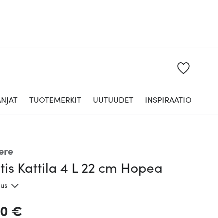
NJAT
TUOTEMERKIT
UUTUUDET
INSPIRAATIO
ere
tis Kattila 4 L 22 cm Hopea
aus
00 €