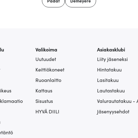
Padat
Demeyere
lu
Valikoima
Asiakasklubi
Uutuudet
Liity jäseneksi
t
Keittiökoneet
Hintatakuu
Ruoanlaitto
Lasitakuu
ikeus
Kattaus
Lautastakuu
eklamaatio
Sisustus
Valurautatakuu - 
HYVÄ DIILI
Jäsenyysehdot
ä
ytäntö