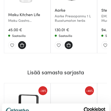
Aarke
Stelt
Maku Kitchen Life
Aarke Pressopannu 1 L
EM77 
Maku Gastro
Ruostumaton teräs
Must
Pressopannu 1 L Teräs
45.00 €
130.01 €
94.0
Saatavilla
Saatavilla
Saat
Lisää samasta sarjasta
-
-
39%
46%