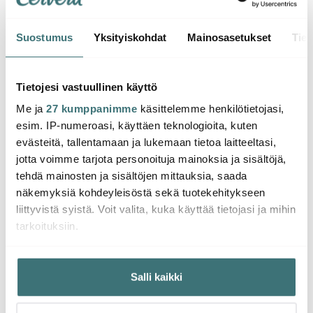
Suostumus
Yksityiskohdat
Mainosasetukset
Tiet
Eva Solo
Eva Solo
Eva S
Eva Solo Pöytäkori
Magneettinen
Nordi
17x18,5 cm Musta/Puu
Pannunalunen 20 cm
Salaat
Tietojesi vastuullinen käyttö
Bambu
Bamb
Me ja
27 kumppanimme
käsittelemme henkilötietojasi,
36.01 €
23.54 €
17.11 
59.00 €
44.00 €
esim. IP-numeroasi, käyttäen teknologioita, kuten
Muutama jäljellä
Saatavilla
Muu
evästeitä, tallentamaan ja lukemaan tietoa laitteeltasi,
jotta voimme tarjota personoituja mainoksia ja sisältöjä,
tehdä mainosten ja sisältöjen mittauksia, saada
näkemyksiä kohdeyleisöstä sekä tuotekehitykseen
liittyvistä syistä. Voit valita, kuka käyttää tietojasi ja mihin
tarkoituksiin.
Saatat pitää myös näistä
Jos sallit, haluamme myös tehdä seuraavia:
Salli kaikki
Kerätä tietoja maantieteellisestä sijainnistasi,
-
-
46%
44%
mahdollisesti muutaman metrin tarkkuudella
Tunnistaa laitteesi skannaamalla sen ominaispiirteitä