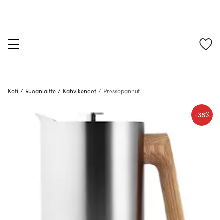
Koti
/
Ruoanlaitto
/
Kahvikoneet
/
Pressopannut
-
38%