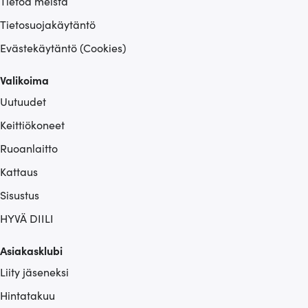
Tietoa meistä
Tietosuojakäytäntö
Evästekäytäntö (Cookies)
Valikoima
Uutuudet
Keittiökoneet
Ruoanlaitto
Kattaus
Sisustus
HYVÄ DIILI
Asiakasklubi
Liity jäseneksi
Hintatakuu