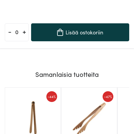
-
+
Lisää ostokoriin
Samanlaisia tuotteita
-
-
44%
47%