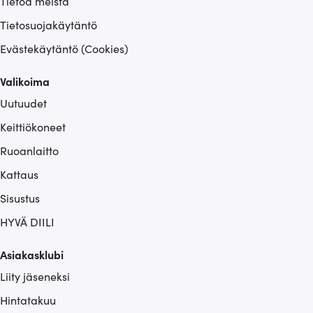
Tietoa meistä
Tietosuojakäytäntö
Evästekäytäntö (Cookies)
Valikoima
Uutuudet
Keittiökoneet
Ruoanlaitto
Kattaus
Sisustus
HYVÄ DIILI
Asiakasklubi
Liity jäseneksi
Hintatakuu