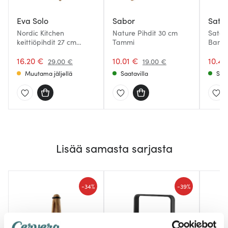
Eva Solo
Sabor
Sata
Nordic Kitchen
Nature Pihdit 30 cm
Satake
keittiöpihdit 27 cm
Tammi
Bamb
Bambu
16.20 €
10.01 €
10.40
29.00 €
19.00 €
Muutama jäljellä
Saatavilla
Saat
Lisää samasta sarjasta
-
-
34%
39%