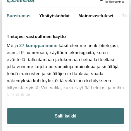
Suostumus
Yksityiskohdat
Mainosasetukset
Tiet
Eva Solo
Eva Solo
Eva S
Nordic kitchen
Eva Solo Pöytäkori
Magne
Tarjoilupihdit 16,5 cm
17x18,5 cm Musta/Puu
Pannu
Tietojesi vastuullinen käyttö
Bambu
Bamb
Me ja
27 kumppanimme
käsittelemme henkilötietojasi,
12.60 €
36.01 €
23.5
19.00 €
59.00 €
esim. IP-numeroasi, käyttäen teknologioita, kuten
Muutama jäljellä
Muutama jäljellä
Saat
evästeitä, tallentamaan ja lukemaan tietoa laitteeltasi,
jotta voimme tarjota personoituja mainoksia ja sisältöjä,
tehdä mainosten ja sisältöjen mittauksia, saada
näkemyksiä kohdeyleisöstä sekä tuotekehitykseen
liittyvistä syistä. Voit valita, kuka käyttää tietojasi ja mihin
tarkoituksiin.
Saatat pitää myös näistä
Jos sallit, haluamme myös tehdä seuraavia:
Salli kaikki
Kerätä tietoja maantieteellisestä sijainnistasi,
-
-
48%
41%
mahdollisesti muutaman metrin tarkkuudella
Tunnistaa laitteesi skannaamalla sen ominaispiirteitä