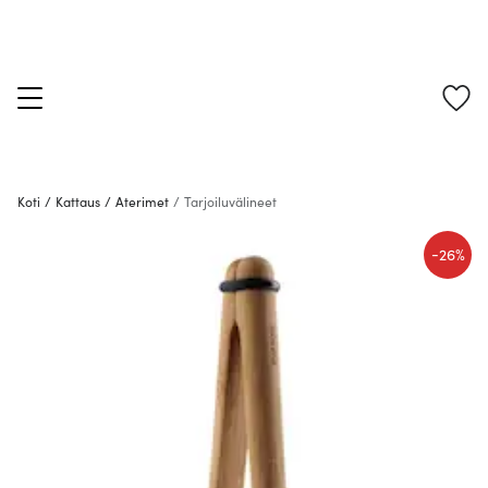
Koti
/
Kattaus
/
Aterimet
/
Tarjoiluvälineet
-
26%