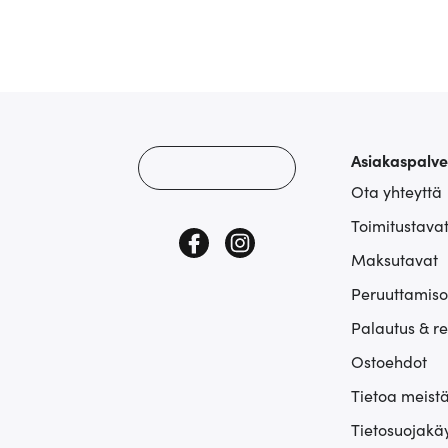
Asiakaspalve
Ota yhteyttä
Toimitustava
Maksutavat
Peruuttamiso
Palautus & r
Ostoehdot
Tietoa meist
Tietosuojakä