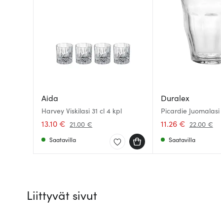
Aida
Duralex
Harvey Viskilasi 31 cl 4 kpl
Picardie Juomalasi 
13.10 €
11.26 €
21.00 €
22.00 €
Saatavilla
Saatavilla
Liittyvät sivut