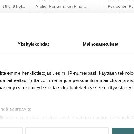
i 66 cl 6 kpl
Atelier Punaviinilasi Pinot
Perfection Pun
Noir/Rioja 61 cl 2 kpl
kpl
27.45 €
64.39 €
39.00 €
94.
Saatavilla
Saatavilla
Yksityiskohdat
Mainosasetukset
Lisää samasta sarjasta
ttelemme henkilötietojasi, esim. IP-numeroasi, käyttäen teknolog
a laitteeltasi, jotta voimme tarjota personoituja mainoksia ja sis
näkemyksiä kohdeyleisöstä sekä tuotekehitykseen liittyvistä syist
-
-
39%
29%
.
ehdä seuraavia:
llisestä sijainnistasi, mahdollisesti muutaman metrin tarkkuudell
naamalla sen ominaispiirteitä aktiivisesti (sormenjäljen muodost
tietojasi käsitellään ja miten voit määrittää asetuksesi
tiedot-osi