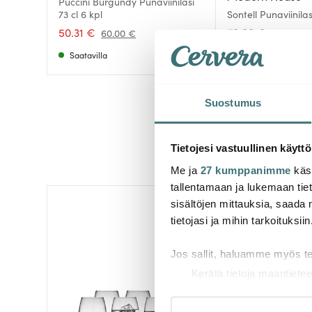
Puccini Burgundy Punaviinilasi
73 cl 6 kpl
Sontell Punaviinilas
kirkas
50.31 €
79.00 €
60.00 €
Saatavilla
Saatavilla
Suostumus
Tietojesi vastuullinen käyttö
Me ja
27 kumppanimme
käsi
tallentamaan ja lukemaan tieto
sisältöjen mittauksia, saada 
-
42%
tietojasi ja mihin tarkoituksiin
Jos sallit, haluamme myös t
Kerätä tietoja maantietee
Tunnistaa laitteesi skan
Lue lisää siitä, miten henkilö