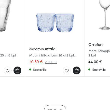
Orrefors
Moomin Iittala
More Samppan
25 cl 6 kpl
Muumi Iittala Lasi 28 cl 2 kpl
2 kpl
Aqua
20.69 €
44.00 €
29.00 €
Saatavilla
Saatavilla