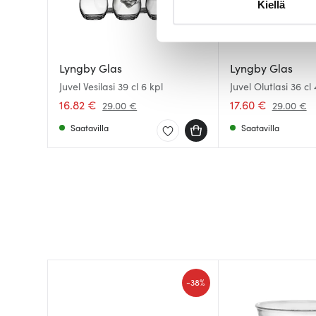
Kiellä
suostumustasi tai peruuttaa 
Käytämme evästeitä tarjoama
ja kävijämäärämme analysoim
Lyngby Glas
Lyngby Glas
kumppaneillemme tietoja siitä
Juvel Vesilasi 39 cl 6 kpl
Juvel Olutlasi 36 cl 
olet antanut heille tai joita o
16.82 €
17.60 €
29.00 €
29.00 €
Saatavilla
Saatavilla
-
38%