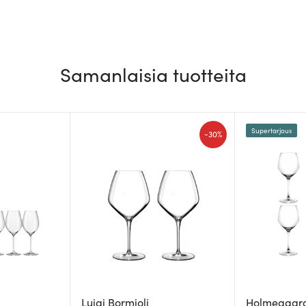
Samanlaisia tuotteita
Supertarjous
-
30%
Luigi Bormioli
Holmegaar