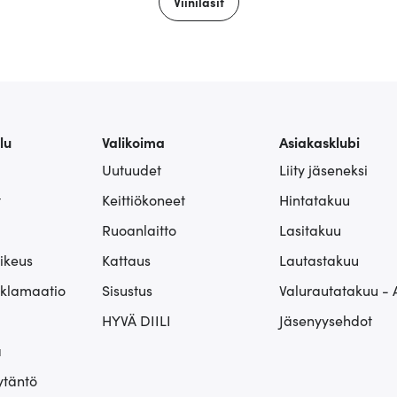
Viinilasit
lu
Valikoima
Asiakasklubi
Uutuudet
Liity jäseneksi
t
Keittiökoneet
Hintatakuu
Ruoanlaitto
Lasitakuu
ikeus
Kattaus
Lautastakuu
eklamaatio
Sisustus
Valurautatakuu - 
HYVÄ DIILI
Jäsenyysehdot
ä
ytäntö