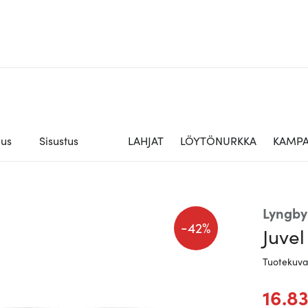
aus
Sisustus
LAHJAT
LÖYTÖNURKKA
KAMPA
Lyngby
-
42%
Juvel
Tuotekuv
16.8