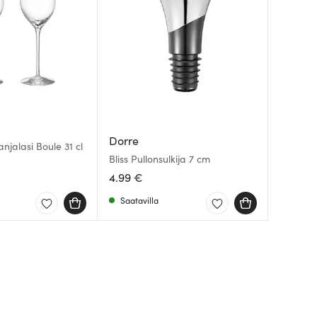
Dorre
Moomin
Aida
jalasi Boule 31 cl
Bliss Pullonsulkija 7 cm
Muumimu
Harvey Vi
4.99 €
17.00 €
13.10 €
Saatavilla
Saatav
Saatav