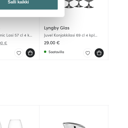
Salli kaikki
 ominaisuuksien tukemiseen
tiikka-alan
s
Lyngby Glas
Lyngby
Lyngby
ietoja muihin tietoihin, joita
nic Lasi 57 cl 4 kpl
Juvel Konjakkilasi 69 cl 4 kpl
Juvel Mar
Juvel Ves
Kirkas
29.00 €
26.10 €
16.82 
00 €
Saatavilla
Saatav
Saatav