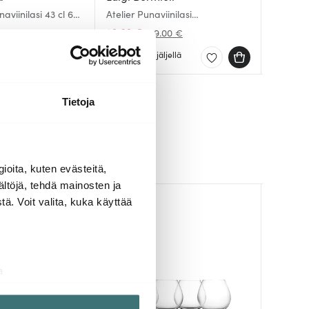
Puccini
aviinilasi 43 cl 6
Atelier Punaviinilasi
Authenti
Punaviini
Barolo/Shiraz 80 cl 2 kpl
kpl
23.03 €
28.93 
50.31 
00 €
39.00 €
Muutama jäljellä
Saatav
Saatav
Tietoja
ioita, kuten evästeitä,
ältöjä, tehdä mainosten ja
ä. Voit valita, kuka käyttää
-
28%
a
aminen)
ossa
. Voit muuttaa