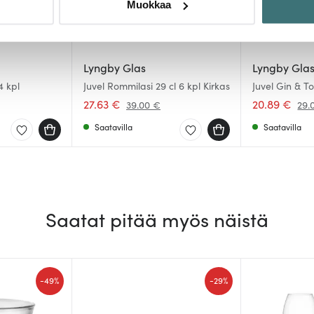
Muokkaa
sen milloin vain evästeilmoituksessa.
mme sisällön ja mainosten räätälöimiseen, sosiaalisen median
iseen. Lisäksi jaamme sosiaalisen median, mainosalan ja analy
Lyngby Glas
Lyngby Gla
, miten käytät sivustoamme. Kumppanimme voivat yhdistää näitä t
4 kpl
Juvel Rommilasi 29 cl 6 kpl Kirkas
Juvel Gin & To
Kirkas
n kerätty, kun olet käyttänyt heidän palvelujaan.
27.63 €
20.89 €
39.00 €
29.
Saatavilla
Saatavilla
Saatat pitää myös näistä
-
-
49%
29%